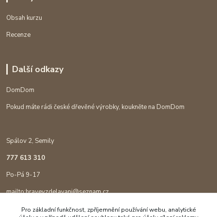
Obsah kurzu
Recenze
Další odkazy
DomDom
Pokud máte rádi české dřevěné výrobky, koukněte na DomDom
Spálov 2, Semily
777 613 310
Po-Pá 9-17
mailto:hravevzdelavani@seznam.cz
Pro základní funkčnost, zpříjemnění používání webu, analytické