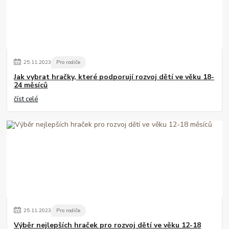
25
.
11
.
2023
Pro rodiče
Jak vybrat hračky, které podporují rozvoj dětí ve věku 18-
24 měsíců
číst celé
25
.
11
.
2023
Pro rodiče
Výběr nejlepších hraček pro rozvoj dětí ve věku 12-18