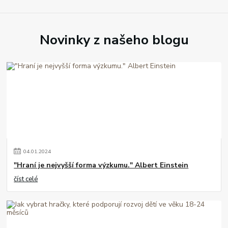
Novinky z našeho blogu
04
.
01
.
2024
"Hraní je nejvyšší forma výzkumu." Albert Einstein
číst celé