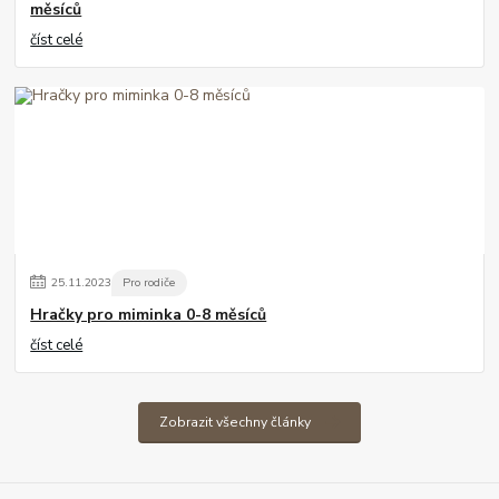
měsíců
číst celé
25
.
11
.
2023
Pro rodiče
Hračky pro miminka 0-8 měsíců
číst celé
Zobrazit všechny články