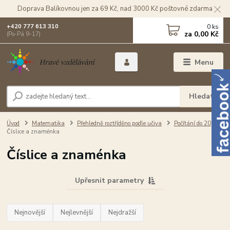
Doprava Balíkovnou jen za 69 Kč, nad 3000 Kč poštovné zdarma
0
ks
+420 777 613 310
za
0,00 Kč
(Po-Pá 9-17)
Menu
Hledat
Úvod
Matematika
Přehledně roztříděno podle učiva
Počítání do 20
Číslice a znaménka
Číslice a znaménka
Upřesnit parametry
Nejnovější
Nejlevnější
Nejdražší