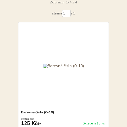
Zobrazuji 1-4 z 4
strana
z 1
Barevná čísla (0-10)
cena od
125 Kč
Skladem 15 ks
/
ks