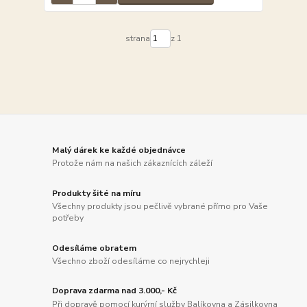
strana
z 1
Malý dárek ke každé objednávce
Protože nám na našich zákaznících záleží
Produkty šité na míru
Všechny produkty jsou pečlivě vybrané přímo pro Vaše
potřeby
Odesíláme obratem
Všechno zboží odesíláme co nejrychleji
Doprava zdarma nad 3.000,- Kč
Při dopravě pomocí kurýrní služby Balíkovna a Zásilkovna