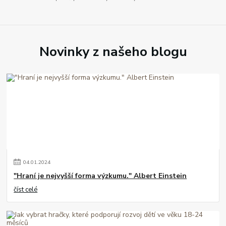
Novinky z našeho blogu
04
.
01
.
2024
"Hraní je nejvyšší forma výzkumu." Albert Einstein
číst celé