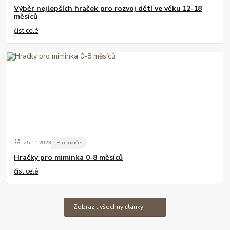
Výběr nejlepších hraček pro rozvoj dětí ve věku 12-18
měsíců
číst celé
25
.
11
.
2023
Pro rodiče
Hračky pro miminka 0-8 měsíců
číst celé
Zobrazit všechny články