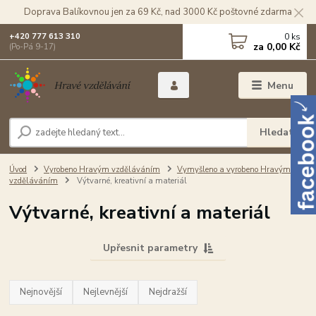
Doprava Balíkovnou jen za 69 Kč, nad 3000 Kč poštovné zdarma
0
ks
+420 777 613 310
za
0,00 Kč
(Po-Pá 9-17)
Menu
Hledat
Úvod
Vyrobeno Hravým vzděláváním
Vymyšleno a vyrobeno Hravým
vzděláváním
Výtvarné, kreativní a materiál
Výtvarné, kreativní a materiál
Upřesnit parametry
Nejnovější
Nejlevnější
Nejdražší