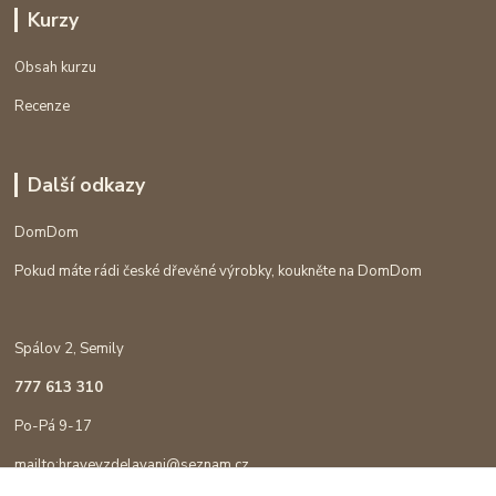
Kurzy
Obsah kurzu
Recenze
Další odkazy
DomDom
Pokud máte rádi české dřevěné výrobky, koukněte na DomDom
Spálov 2, Semily
777 613 310
Po-Pá 9-17
mailto:hravevzdelavani@seznam.cz