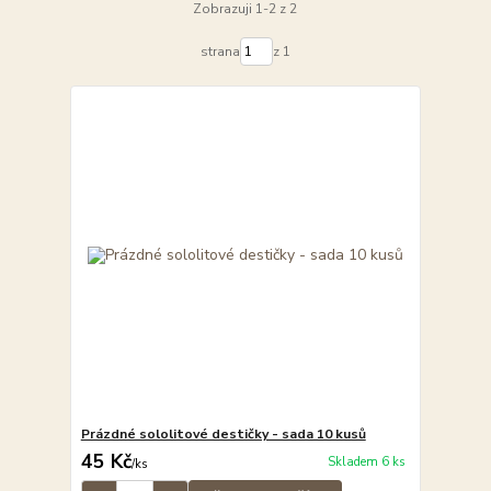
Zobrazuji 1-2 z 2
strana
z 1
Prázdné sololitové destičky - sada 10 kusů
45 Kč
Skladem 6 ks
/
ks