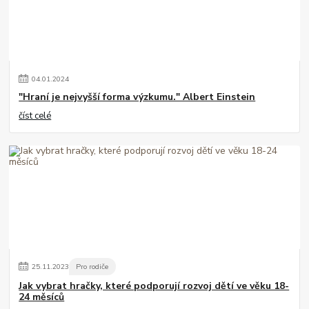
04
.
01
.
2024
"Hraní je nejvyšší forma výzkumu." Albert Einstein
číst celé
25
.
11
.
2023
Pro rodiče
Jak vybrat hračky, které podporují rozvoj dětí ve věku 18-
24 měsíců