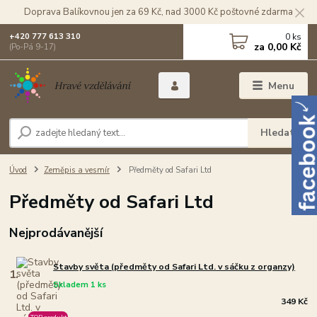
Doprava Balíkovnou jen za 69 Kč, nad 3000 Kč poštovné zdarma
0
ks
+420 777 613 310
za
0,00 Kč
(Po-Pá 9-17)
Menu
Hledat
Úvod
Zeměpis a vesmír
Předměty od Safari Ltd
Předměty od Safari Ltd
Nejprodávanější
Stavby světa (předměty od Safari Ltd. v sáčku z organzy)
1.
Skladem 1 ks
349 Kč
TOP produkt