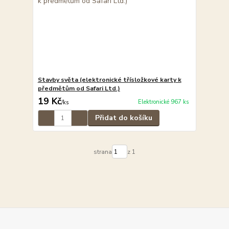
Stavby světa (elektronické třísložkové karty k
předmětům od Safari Ltd.)
19 Kč
Elektronické 967 ks
/
ks
Přidat do košíku
strana
z 1