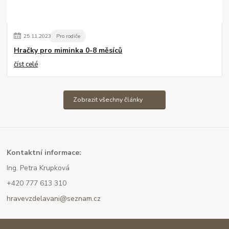
25
.
11
.
2023
Pro rodiče
Hračky pro miminka 0-8 měsíců
číst celé
Zobrazit všechny články
Kont
aktní informace:
Ing. Petra Krupková
+420 777 613 310
hravevzdelavani@seznam.cz