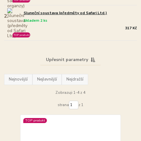
Sluneční soustava (předměty od Safari Ltd.)
2.
Skladem 2 ks
317 Kč
TOP produkt
Upřesnit parametry
Nejnovější
Nejlevnější
Nejdražší
Zobrazuji 1-4 z 4
strana
z 1
TOP produkt