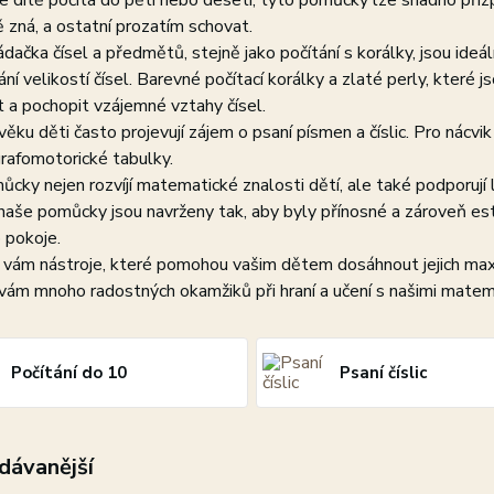
e dítě počítá do pěti nebo deseti, tyto pomůcky lze snadno přizp
ě zná, a ostatní prozatím schovat.
dačka čísel a předmětů, stejně jako počítání s korálky, jsou ideál
í velikostí čísel. Barevné počítací korálky a zlaté perly, které js
t a pochopit vzájemné vztahy čísel.
ěku děti často projevují zájem o psaní písmen a číslic. Pro nácvik
 grafomotorické tabulky.
cky nejen rozvíjí matematické znalosti dětí, ale také podporují 
aše pomůcky jsou navrženy tak, aby byly přínosné a zároveň este
 pokoje.
 vám nástroje, které pomohou vašim dětem dosáhnout jejich ma
vám mnoho radostných okamžiků při hraní a učení s našimi mate
Počítání do 10
Psaní číslic
dávanější