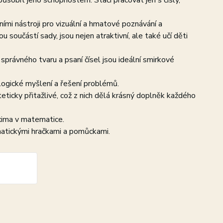
ůsobit jeho schopnostem. Stačí pracovat jen s čísly,
ními nástroji pro vizuální a hmatové poznávání a
ou součástí sady, jsou nejen atraktivní, ale také učí děti
 správného tvaru a psaní čísel jsou ideální smirkové
logické myšlení a řešení problémů.
ticky přitažlivé, což z nich dělá krásný doplněk každého
xima v matematice.
matickými hračkami a pomůckami.