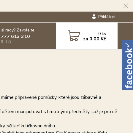
Přihlášení
 si rady? Zavolejte.
0
ks
 777 613 310
za
0,00 Kč
 9-17)
ás máme připravené pomůcky, které jsou zábavné a
ují dětem manipulovat s hmotnými předměty, což je pro ně
y, sčítací kuličkovou dráhu...