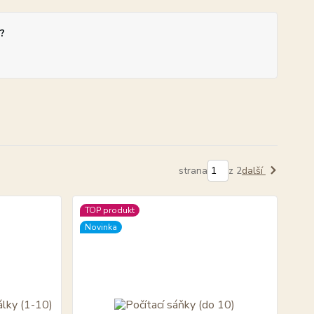
?
strana
z 2
další
TOP produkt
Novinka