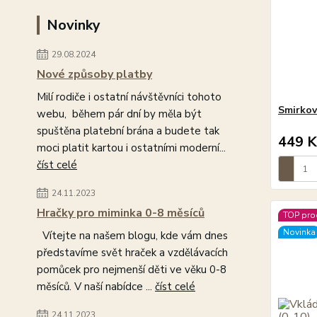
Novinky
29.08.2024
Nové způsoby platby
Milí rodiče i ostatní návštěvníci tohoto
Smirkov
webu, během pár dní by měla být
spuštěna platební brána a budete tak
449 K
moci platit kartou i ostatními moderní...
číst celé
24.11.2023
Hračky pro miminka 0-8 měsíců
TOP pro
Novinka
Vítejte na našem blogu, kde vám dnes
představíme svět hraček a vzdělávacích
pomůcek pro nejmenší děti ve věku 0-8
měsíců. V naší nabídce ...
číst celé
24.11.2023