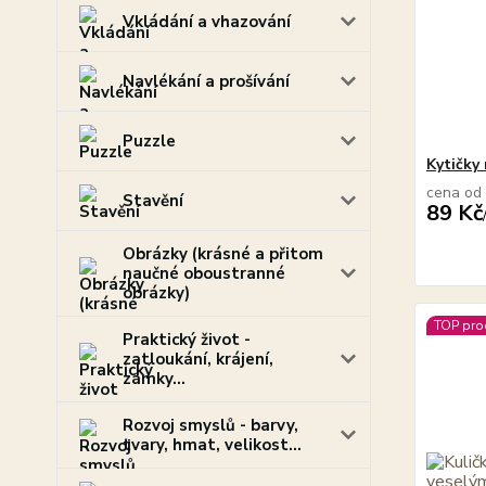
Vkládání a vhazování
Navlékání a prošívání
Puzzle
Kytičky 
cena od
Stavění
89 Kč
Obrázky (krásné a přitom
naučné oboustranné
obrázky)
TOP pro
Praktický život -
zatloukání, krájení,
zámky...
Rozvoj smyslů - barvy,
tvary, hmat, velikost...