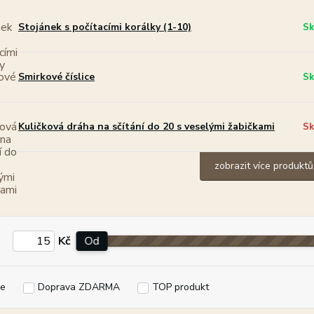
Stojánek s počítacími korálky (1-10)
Sk
Smirkové číslice
Sk
Kuličková dráha na sčítání do 20 s veselými žabičkami
Sk
zobrazit více produktů
Kč
Od
e
Doprava ZDARMA
TOP produkt