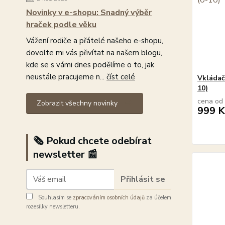
Novinky v e-shopu: Snadný výběr
hraček podle věku
Vážení rodiče a přátelé našeho e-shopu,
dovolte mi vás přivítat na našem blogu,
kde se s vámi dnes podělíme o to, jak
neustále pracujeme n...
číst celé
Vkládačk
10)
cena od
Zobrazit všechny novinky
999 K
🗞️ Pokud chcete odebírat
newsletter 📰
Přihlásit se
Souhlasím se
zpracováním osobních údajů
za účelem
rozesílky newsletteru.