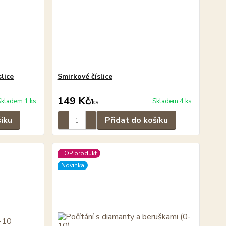
lice
Smirkové číslice
149 Kč
Skladem 1 ks
Skladem 4 ks
/
ks
šíku
Přidat do košíku
TOP produkt
Novinka