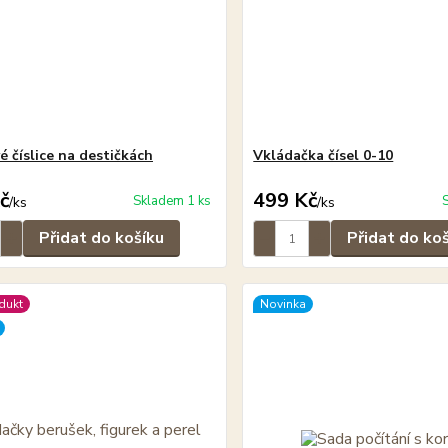
é číslice na destičkách
Vkládačka čísel 0-10
č
499 Kč
Skladem 1 ks
/
ks
/
ks
Přidat do košíku
Přidat do ko
dukt
Novinka