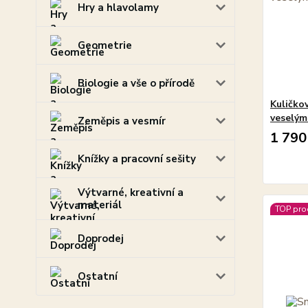
Hry a hlavolamy
Geometrie
Biologie a vše o přírodě
Kuličkov
veselým
Zeměpis a vesmír
1 790
Knížky a pracovní sešity
Výtvarné, kreativní a
materiál
TOP pro
Doprodej
Ostatní