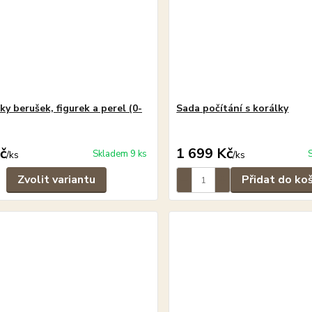
y berušek, figurek a perel (0-
Sada počítání s korálky
č
1 699 Kč
Skladem 9 ks
/
ks
/
ks
Zvolit variantu
Přidat do ko