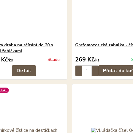
á dráha na sčítání do 20 s
Grafomotorická tabulka - čís
i žabičkami
 Kč
269 Kč
Skladem
/
ks
/
ks
Detail
Přidat do ko
dukt