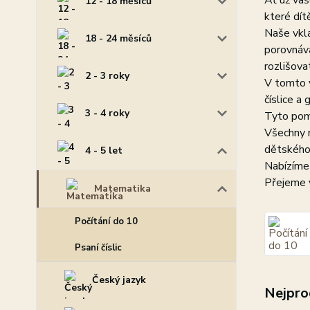
Ať už vaš
12 - 18 měsíců
které dít
Naše vklá
18 - 24 měsíců
porovnáván
rozlišova
2 - 3 roky
V tomto v
číslice a
3 - 4 roky
Tyto pomů
Všechny n
dětského
4 - 5 let
Nabízíme
Přejeme 
Matematika
Počítání do 10
Psaní číslic
Český jazyk
Nejpro