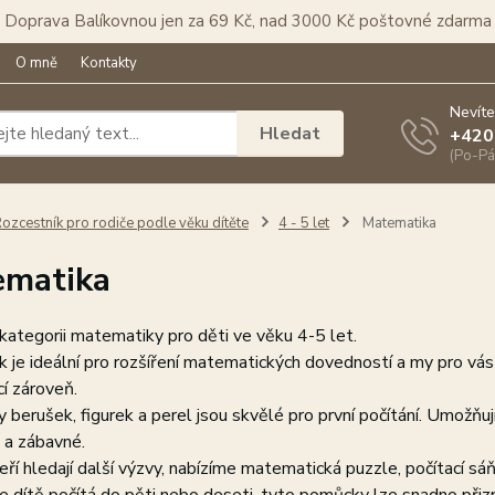
Doprava Balíkovnou jen za 69 Kč, nad 3000 Kč poštovné zdarma
O mně
Kontakty
Nevíte
Hledat
+420
(Po-Pá
ozcestník pro rodiče podle věku dítěte
4 - 5 let
Matematika
ematika
 kategorii matematiky pro děti ve věku 4-5 let.
 je ideální pro rozšíření matematických dovedností a my pro v
í zároveň.
 berušek, figurek a perel jsou skvělé pro první počítání. Umožň
 a zábavné.
teří hledají další výzvy, nabízíme matematická puzzle, počítací sáňk