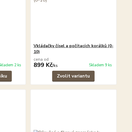
Vkládačky čísel a počítacích korálků (0-
10)
cena od
899 Kč
Skladem 2 ks
Skladem 9 ks
/
ks
šíku
Zvolit variantu