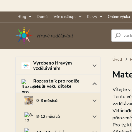
Blog
Domů
Vše o nákupu
Kurzy
Online výuka
Úvod
R
Vyrobeno Hravým
vzděláváním
Mat
Rozcestník pro rodiče
podle věku dítěte
Vítejte v
Tento věk
0-8 měsíců
vzdělávac
Vkládačky
8-12 měsíců
přirozené
Pro ty, k