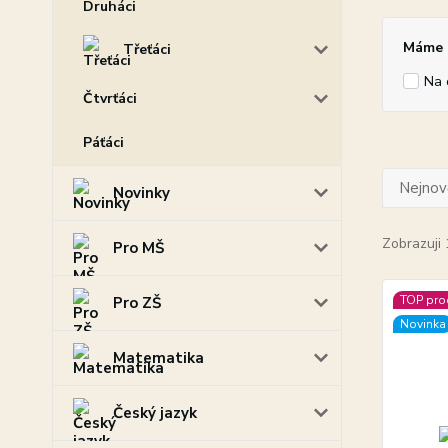
Máme p
Třeťáci
Na 
Čtvrťáci
Páťáci
Nejnově
Novinky
Zobrazuji 
Pro MŠ
TOP pro
Pro ZŠ
Novinka
Matematika
Český jazyk