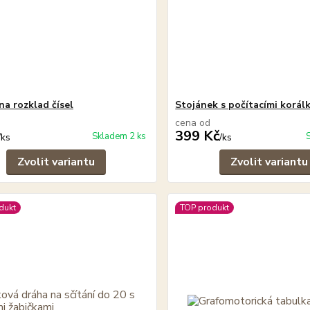
na rozklad čísel
Stojánek s počítacími korálk
cena od
399 Kč
Skladem 2 ks
/
ks
/
ks
Zvolit variantu
Zvolit variantu
dukt
TOP produkt