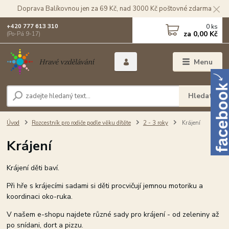
Doprava Balíkovnou jen za 69 Kč, nad 3000 Kč poštovné zdarma
0
ks
+420 777 613 310
za
0,00 Kč
(Po-Pá 9-17)
Menu
Hledat
Úvod
Rozcestník pro rodiče podle věku dítěte
2 - 3 roky
Krájení
Krájení
Krájení děti baví.
Při hře s krájecími sadami si děti procvičují jemnou motoriku a
koordinaci oko-ruka.
V našem e-shopu najdete různé sady pro krájení - od zeleniny až
po snídani, dort a pizzu.