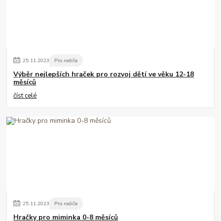
25
.
11
.
2023
Pro rodiče
Výběr nejlepších hraček pro rozvoj dětí ve věku 12-18
měsíců
číst celé
25
.
11
.
2023
Pro rodiče
Hračky pro miminka 0-8 měsíců