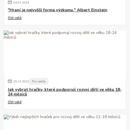
04
.
01
.
2024
"Hraní je nejvyšší forma výzkumu." Albert Einstein
číst celé
25
.
11
.
2023
Pro rodiče
Jak vybrat hračky, které podporují rozvoj dětí ve věku 18-
24 měsíců
číst celé