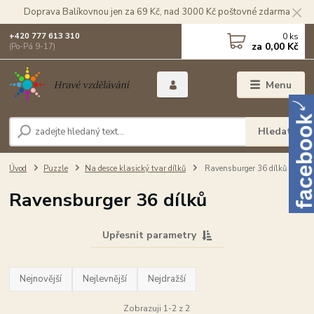
Doprava Balíkovnou jen za 69 Kč, nad 3000 Kč poštovné zdarma
0
ks
+420 777 613 310
za
0,00 Kč
(Po-Pá 9-17)
Menu
Hledat
Úvod
Puzzle
Na desce klasický tvar dílků
Ravensburger 36 dílků
Ravensburger 36 dílků
Upřesnit parametry
Nejnovější
Nejlevnější
Nejdražší
Zobrazuji 1-2 z 2