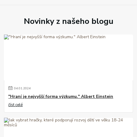
Novinky z našeho blogu
04
.
01
.
2024
"Hraní je nejvyšší forma výzkumu." Albert Einstein
číst celé