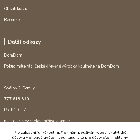
Obsah kurzu
Recenze
Další odkazy
DomDom
Pokud máte rádi české dřevěné výrobky, koukněte na DomDom
Spálov 2, Semily
777 613 310
Po-Pá 9-17
mailto:hravevzdelavani@seznam.cz
Pro základní funkčnost, zpříjemnění používání webu, analytické
účely a v případě udělení souhlasu také pro účely cílení reklamy