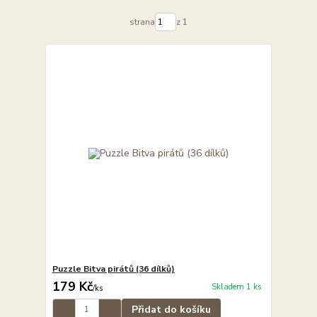
strana
z 1
Puzzle Bitva pirátů (36 dílků)
179 Kč
Skladem 1 ks
/
ks
Přidat do košíku