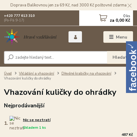
Doprava Balíkovnou jen za 69 Kč, nad 3000 Kč poštovné zdarma
0
ks
+420 777 613 310
za
0,00 Kč
(Po-Pá 9-17)
Menu
Hledat
Úvod
Vkládání a vhazování
Dřevěné krabičky na vhazování
Vhazování kuličky do ohrádky
Vhazování kuličky do ohrádky
Nejprodávanější
Nic se neztratí
1.
Skladem 1 ks
487 Kč