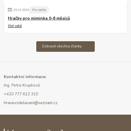
25
.
11
.
2023
Pro rodiče
Hračky pro miminka 0-8 měsíců
číst celé
Zobrazit všechny články
Kont
aktní informace:
Ing. Petra Krupková
+420 777 613 310
hravevzdelavani@seznam.cz