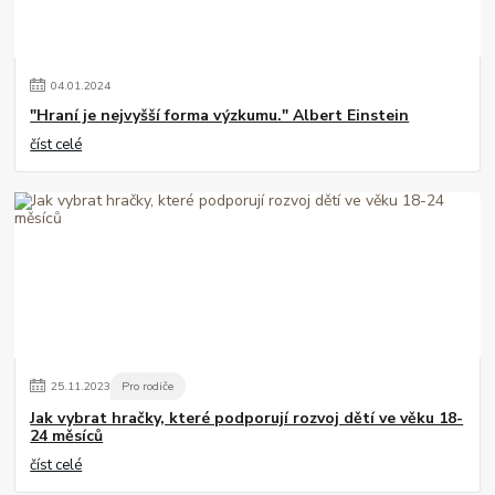
04
.
01
.
2024
"Hraní je nejvyšší forma výzkumu." Albert Einstein
číst celé
25
.
11
.
2023
Pro rodiče
Jak vybrat hračky, které podporují rozvoj dětí ve věku 18-
24 měsíců
číst celé