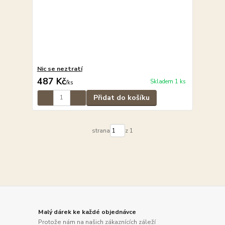
Nic se neztratí
487 Kč
Skladem 1 ks
/
ks
Přidat do košíku
strana
z 1
Malý dárek ke každé objednávce
Protože nám na našich zákaznících záleží