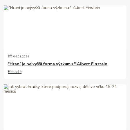
04
.
01
.
2024
"Hraní je nejvyšší forma výzkumu." Albert Einstein
číst celé