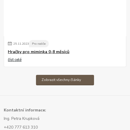
25
.
11
.
2023
Pro rodiče
Hračky pro miminka 0-8 měsíců
číst celé
Zobrazit všechny články
Kont
aktní informace:
Ing. Petra Krupková
+420 777 613 310