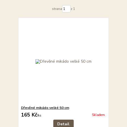
strana
z 1
Dřevěné mikádo velké 50 cm
165 Kč
Skladem
/
ks
Detail