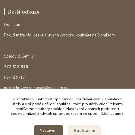
Další odkazy
DomDom
Pokud máte rádi české dřevěné výrobky, koukněte na DomDom
Spálov 2, Semily
777 613 310
Po-Pá 9-17
mailto:hravevzdelavani@seznam.cz
Pro základní funkčnost, zpříjemnění používání webu, analytické
účely a v případě udělení souhlasu také pro účely cílení reklamy
využíváme soubory cookies. Nastavení vlastních preferencí
cookies můžete kdykoli upravit odkazem ve spodní části stránek.
Souhlasím
Nastavení