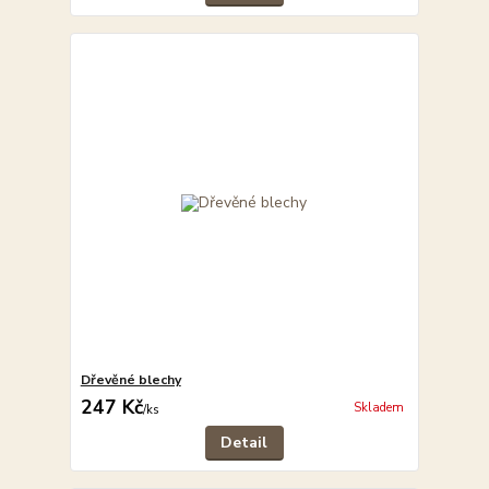
Dřevěné blechy
247 Kč
Skladem
/
ks
Detail