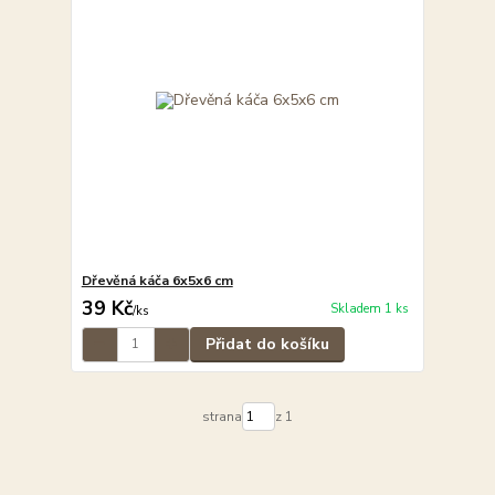
Dřevěná káča 6x5x6 cm
39 Kč
Skladem 1 ks
/
ks
Přidat do košíku
strana
z 1