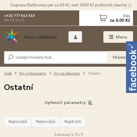
Doprava Balíkovnou jen za 69 Kč, nad 3000 Kč poštovné zdarma
0
ks
+420 777 613 310
za
0,00 Kč
(Po-Pá 9-17)
Menu
Hledat
Úvod
Hry a hlavolamy
Hry na šikovnost
Ostatní
Ostatní
Upřesnit parametry
Nejnovější
Nejlevnější
Nejdražší
Zobrazuji 1-5 z 5