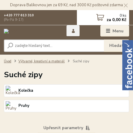
Doprava Balíkovnou jen za 69 Kč, nad 3000 Kč poštovné zdarma
0
ks
+420 777 613 310
za
0,00 Kč
(Po-Pá 9-17)
Menu
Hledat
Úvod
Výtvarné, kreativní a materiál
Suché zipy
Suché zipy
Kolečka
Pruhy
Upřesnit parametry