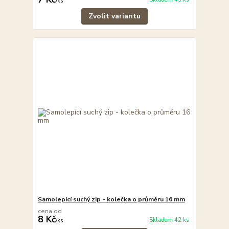
/
ks
Zvolit variantu
Samolepící suchý zip - kolečka o průměru 16 mm
cena od
8 Kč
Skladem 42 ks
/
ks