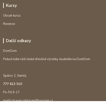
Kurzy
Obsah kurzu
Recenze
Další odkazy
DomDom
Pokud máte rádi české dřevěné výrobky, koukněte na DomDom
Spálov 2, Semily
777 613 310
Po-Pá 9-17
mailto:hravevzdelavani@seznam.cz