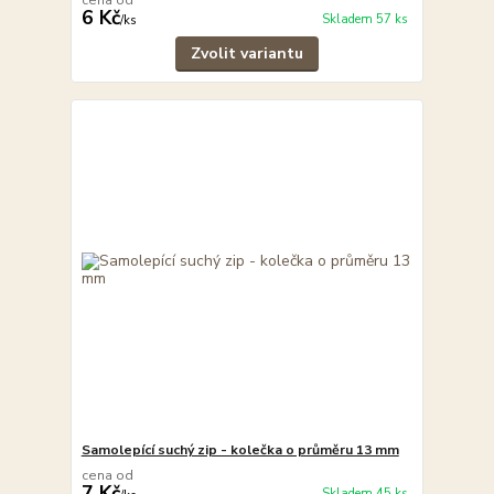
cena od
6 Kč
Skladem 57 ks
/
ks
Zvolit variantu
Samolepící suchý zip - kolečka o průměru 13 mm
cena od
7 Kč
Skladem 45 ks