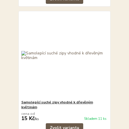
Samolepící suché zipy vhodné k dřevěným
květinám
cena od
15 Kč
Skladem 11 ks
/
ks
Zvolit variantu