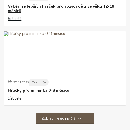
Výběr nejlepších hraček pro rozvoj dětí ve věku 12-18
měsíců
číst celé
25
.
11
.
2023
Pro rodiče
Hračky pro miminka 0-8 měsíců
číst celé
Zobrazit všechny články