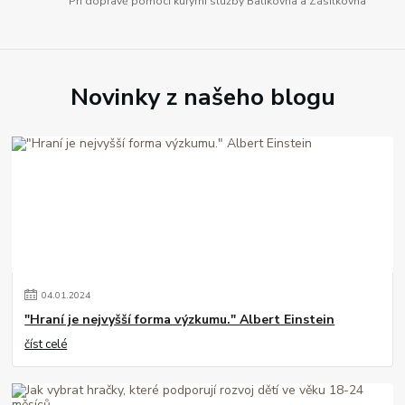
Při dopravě pomocí kurýrní služby Balíkovna a Zásilkovna
Novinky z našeho blogu
04
.
01
.
2024
"Hraní je nejvyšší forma výzkumu." Albert Einstein
číst celé