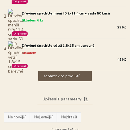
TOP produkt
Dřevěné špachtle menší 0,9x11,4 cm - sada 50 kusů
2.
Skladem 6 ks
29 Kč
TOP produkt
Dřevěné špachtle větší 1,8x15 cm barevné
3.
Skladem
49 Kč
TOP produkt
zobrazit více produktů
Upřesnit parametry
Nejnovější
Nejlevnější
Nejdražší
Zobrazuji 1-4 z 4