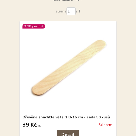
strana
z 1
TOP produkt
Dřevěné špachtle větší 1,8x15 cm - sada 50 kusů
39 Kč
Skladem
/
ks
Detail