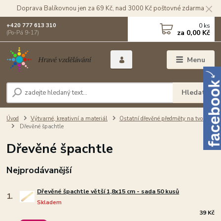
Doprava Balíkovnou jen za 69 Kč, nad 3000 Kč poštovné zdarma
0
ks
+420 777 613 310
za
0,00 Kč
(Po-Pá 9-17)
Menu
Hledat
Úvod
Výtvarné, kreativní a materiál
Ostatní dřevěné předměty na tvorbu
Dřevěné špachtle
Dřevěné špachtle
Nejprodávanější
Dřevěné špachtle větší 1,8x15 cm - sada 50 kusů
1.
Skladem
39 Kč