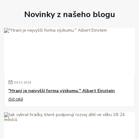
Novinky z našeho blogu
04
.
01
.
2024
"Hraní je nejvyšší forma výzkumu." Albert Einstein
číst celé