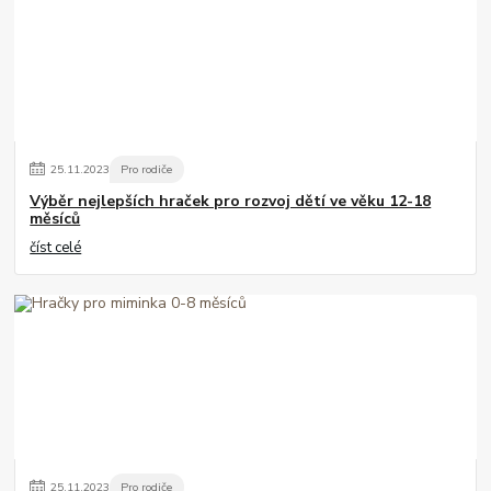
25
.
11
.
2023
Pro rodiče
Výběr nejlepších hraček pro rozvoj dětí ve věku 12-18
měsíců
číst celé
25
.
11
.
2023
Pro rodiče