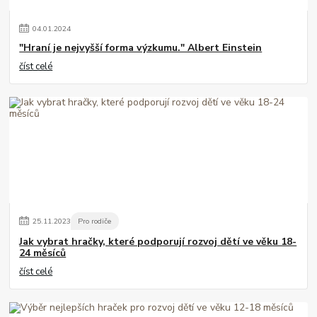
04
.
01
.
2024
"Hraní je nejvyšší forma výzkumu." Albert Einstein
číst celé
25
.
11
.
2023
Pro rodiče
Jak vybrat hračky, které podporují rozvoj dětí ve věku 18-
24 měsíců
číst celé