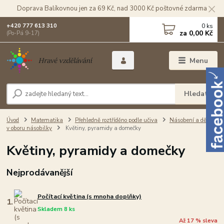
Doprava Balíkovnou jen za 69 Kč, nad 3000 Kč poštovné zdarma
0
ks
+420 777 613 310
za
0,00 Kč
(Po-Pá 9-17)
Menu
Hledat
Úvod
Matematika
Přehledně roztříděno podle učiva
Násobení a dělení
v oboru násobilky
Květiny, pyramidy a domečky
Květiny, pyramidy a domečky
Nejprodávanější
Počítací květina (s mnoha doplňky)
1.
Skladem 8 ks
Až 17 % sleva