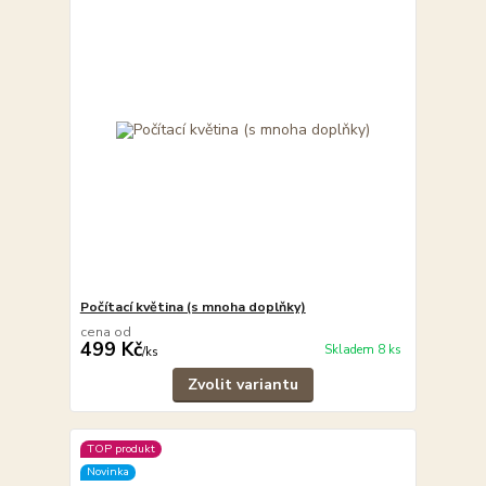
Počítací květina (s mnoha doplňky)
cena od
499 Kč
Skladem 8 ks
/
ks
Zvolit variantu
TOP produkt
Novinka