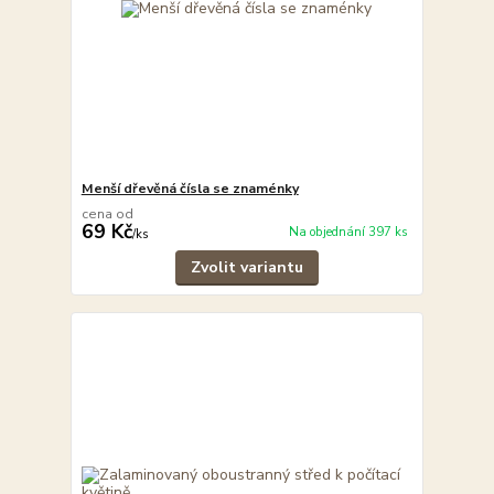
Menší dřevěná čísla se znaménky
cena od
69 Kč
Na objednání 397 ks
/
ks
Zvolit variantu