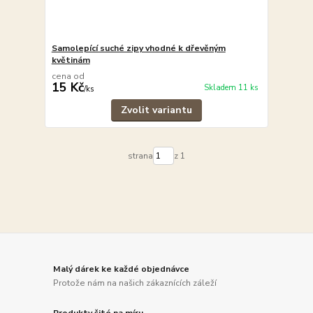
Samolepící suché zipy vhodné k dřevěným
květinám
cena od
15 Kč
Skladem 11 ks
/
ks
Zvolit variantu
strana
z 1
Malý dárek ke každé objednávce
Protože nám na našich zákaznících záleží