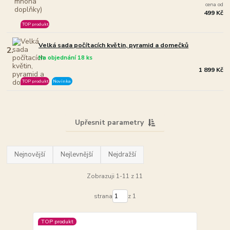
cena od
499 Kč
TOP produkt
Velká sada počítacích květin, pyramid a domečků
2.
Na objednání 18 ks
1 899 Kč
TOP produkt
Novinka
Upřesnit parametry
Nejnovější
Nejlevnější
Nejdražší
Zobrazuji 1-11 z 11
strana
z 1
TOP produkt