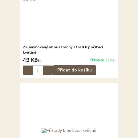
Zalaminovaný oboustranný střed k počítací
květině
49 Kč
Skladem 11 ks
/
ks
Přidat do košíku