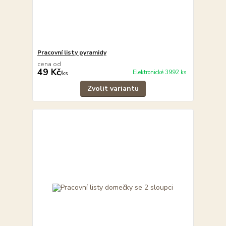
Pracovní listy pyramidy
cena od
49 Kč
Elektronické 3992 ks
/
ks
Zvolit variantu