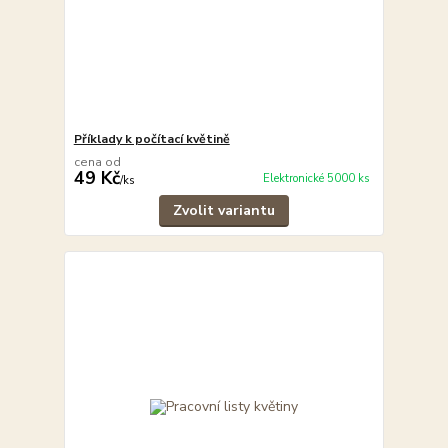
Příklady k počítací květině
cena od
49 Kč
Elektronické 5000 ks
/
ks
Zvolit variantu