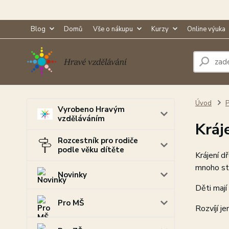
Blog
Domů
Vše o nákupu
Kurzy
Online výuka
Úvod
P
Vyrobeno Hravým
vzděláváním
Kráj
Rozcestník pro rodiče
podle věku dítěte
Krájení d
mnoho sta
Novinky
Děti mají
Pro MŠ
Rozvíjí j