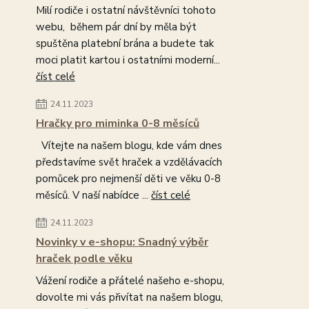
Milí rodiče i ostatní návštěvníci tohoto
webu, během pár dní by měla být
spuštěna platební brána a budete tak
moci platit kartou i ostatními moderní...
číst celé
24.11.2023
Hračky pro miminka 0-8 měsíců
Vítejte na našem blogu, kde vám dnes
představíme svět hraček a vzdělávacích
pomůcek pro nejmenší děti ve věku 0-8
měsíců. V naší nabídce ...
číst celé
24.11.2023
Novinky v e-shopu: Snadný výběr
hraček podle věku
Vážení rodiče a přátelé našeho e-shopu,
dovolte mi vás přivítat na našem blogu,