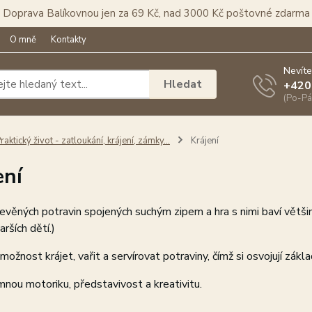
Doprava Balíkovnou jen za 69 Kč, nad 3000 Kč poštovné zdarma
O mně
Kontakty
Nevíte
Hledat
+420
(Po-Pá
raktický život - zatloukání, krájení, zámky...
Krájení
ení
řevěných potravin spojených suchým zipem a hra s nimi baví větši
rších dětí.)
 možnost krájet, vařit a servírovat potraviny, čímž si osvojují zák
emnou motoriku, představivost a kreativitu.