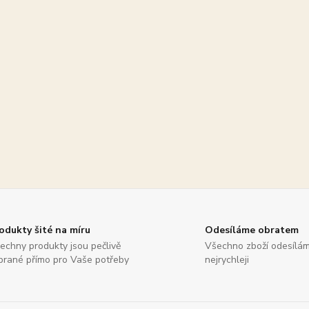
odukty šité na míru
Odesíláme obratem
echny produkty jsou pečlivě
Všechno zboží odesílá
brané přímo pro Vaše potřeby
nejrychleji