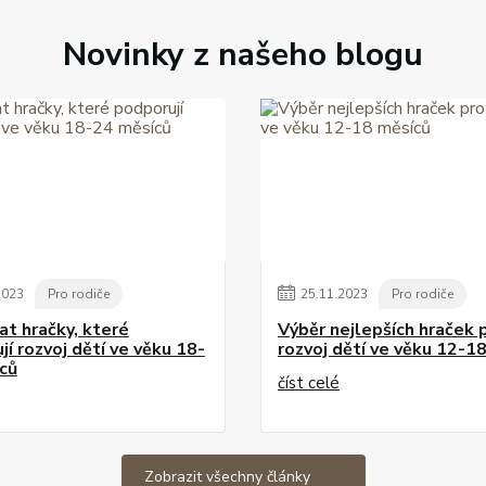
Novinky z našeho blogu
2023
Pro rodiče
25
.
11
.
2023
Pro rodiče
at hračky, které
Výběr nejlepších hraček 
í rozvoj dětí ve věku 18-
rozvoj dětí ve věku 12-1
ců
číst celé
Zobrazit všechny články