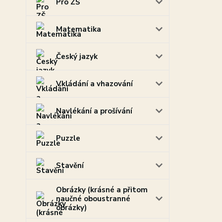
Pro ZŠ
Matematika
Český jazyk
Vkládání a vhazování
Navlékání a prošívání
Puzzle
Stavění
Obrázky (krásné a přitom
naučné oboustranné
obrázky)