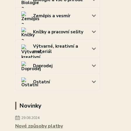
Zeměpis a vesmír
Knížky a pracovní sešity
Výtvarné, kreativní a
materiál
Doprodej
Ostatní
Novinky
29.08.2024
Nové způsoby platby