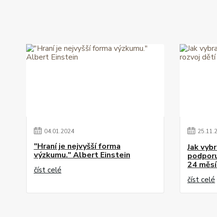
04
.
01
.
2024
25
.
11
.
"Hraní je nejvyšší forma
Jak vybr
výzkumu." Albert Einstein
podporuj
24 měsí
číst celé
číst celé