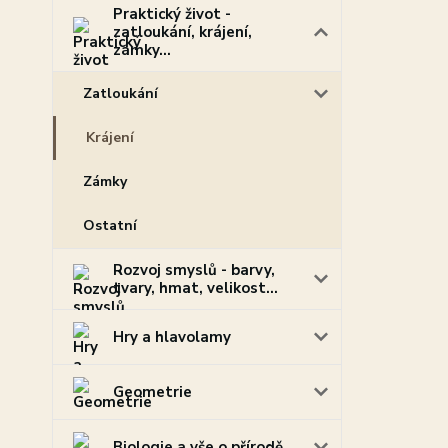
Praktický život -
zatloukání, krájení,
zámky...
Zatloukání
Krájení
Zámky
Ostatní
Rozvoj smyslů - barvy,
tvary, hmat, velikost...
Hry a hlavolamy
Geometrie
Biologie a vše o přírodě