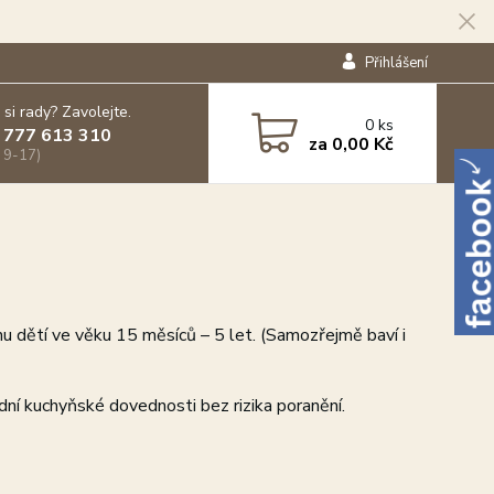
Přihlášení
 si rady? Zavolejte.
0
ks
 777 613 310
za
0,00 Kč
 9-17)
nu dětí ve věku 15 měsíců – 5 let. (Samozřejmě baví i
ladní kuchyňské dovednosti bez rizika poranění.