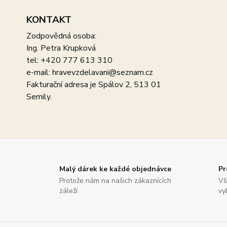
KONTAKT
Zodpovědná osoba:
Ing. Petra Krupková
tel: +420 777 613 310
e-mail: hravevzdelavani@seznam.cz
Fakturační adresa je Spálov 2, 513 01
Semily.
Malý dárek ke každé objednávce
Pr
Protože nám na našich zákaznících
Vš
záleží
vy