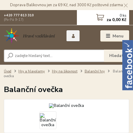
Doprava Balíkovnou jen za 69 Kč, nad 3000 Kč poštovné zdarma
0
ks
+420 777 613 310
za
0,00 Kč
(Po-Pá 9-17)
Menu
Hledat
Úvod
Hry a hlavolamy
Hry na šikovnost
Balanční hry
Balanční
ovečka
Balanční ovečka