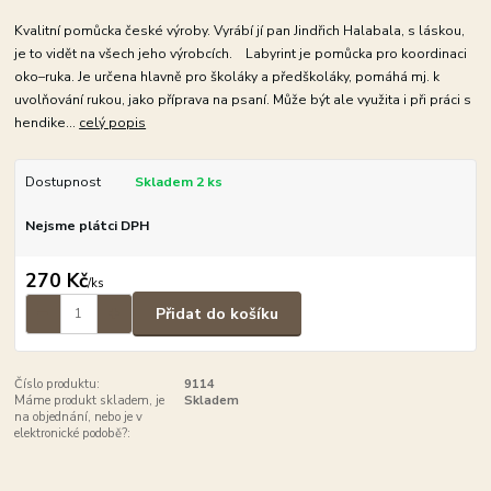
Kvalitní pomůcka české výroby. Vyrábí jí pan Jindřich Halabala, s láskou,
je to vidět na všech jeho výrobcích. Labyrint je pomůcka pro koordinaci
oko–ruka. Je určena hlavně pro školáky a předškoláky, pomáhá mj. k
uvolňování rukou, jako příprava na psaní. Může být ale využita i při práci s
hendike...
celý popis
Dostupnost
Skladem 2 ks
Nejsme plátci DPH
270 Kč
/
ks
Přidat do košíku
Číslo produktu:
9114
Máme produkt skladem, je
Skladem
na objednání, nebo je v
elektronické podobě?: