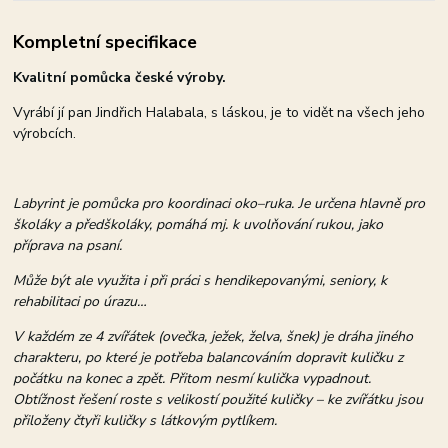
Kompletní specifikace
Kvalitní pomůcka české výroby.
Vyrábí jí pan Jindřich Halabala, s láskou, je to vidět na všech jeho
výrobcích.
Labyrint je pomůcka pro koordinaci oko–ruka. Je určena hlavně pro
školáky a předškoláky, pomáhá mj. k uvolňování rukou, jako
příprava na psaní.
Může být ale využita i při práci s hendikepovanými, seniory, k
rehabilitaci po úrazu…
V každém ze 4 zvířátek (ovečka, ježek, želva, šnek) je dráha jiného
charakteru, po které je potřeba balancováním dopravit kuličku z
počátku na konec a zpět. Přitom nesmí kulička vypadnout.
Obtížnost řešení roste s velikostí použité kuličky – ke zvířátku jsou
přiloženy čtyři kuličky s látkovým pytlíkem.