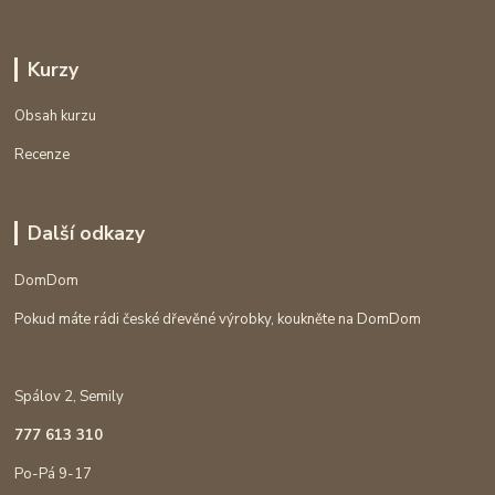
Kurzy
Obsah kurzu
Recenze
Další odkazy
DomDom
Pokud máte rádi české dřevěné výrobky, koukněte na DomDom
Spálov 2, Semily
777 613 310
Po-Pá 9-17