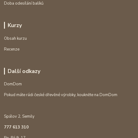
Doba odesílání balíků
Kurzy
Obsah kurzu
Recenze
Další odkazy
DomDom
Pokud máte rádi české dřevěné výrobky, koukněte na DomDom
Spálov 2, Semily
777 613 310