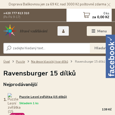
Doprava Balíkovnou jen za 69 Kč, nad 3000 Kč poštovné zdarma
0
ks
+420 777 613 310
za
0,00 Kč
(Po-Pá 9-17)
Menu
Hledat
Úvod
Puzzle
Na desce klasický tvar dílků
Ravensburger 15 dílků
Ravensburger 15 dílků
Nejprodávanější
Puzzle Lesní zvířátka (15 dílků)
1.
Skladem 1 ks
139 Kč
TOP produkt