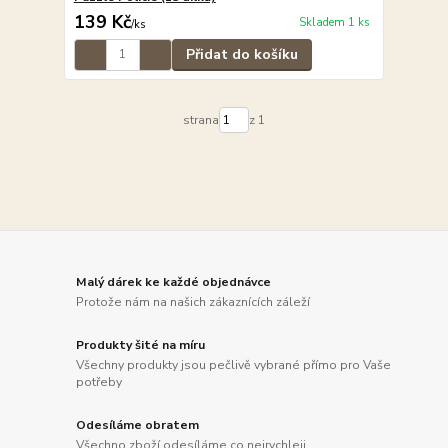
139 Kč
Skladem 1 ks
/
ks
Přidat do košíku
strana
z 1
Malý dárek ke každé objednávce
Protože nám na našich zákaznících záleží
Produkty šité na míru
Všechny produkty jsou pečlivě vybrané přímo pro Vaše
potřeby
Odesíláme obratem
Všechno zboží odesíláme co nejrychleji