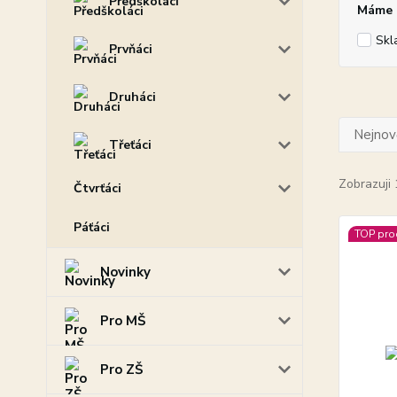
Předškoláci
Máme p
Skl
Prvňáci
Druháci
Nejnově
Třeťáci
Zobrazuji 
Čtvrťáci
Páťáci
TOP pro
Novinky
Pro MŠ
Pro ZŠ