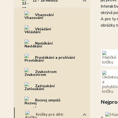
jazykové
12 - 18 měsíců
Interakti
skrývá p
Vhazování
A pro ty 
obrázky 
Vkládání
Navlékání
Provlékání a prošívání
Zvukostrom
Zatloukání
Rozvoj smyslů
Nejpro
Knížky pro děti