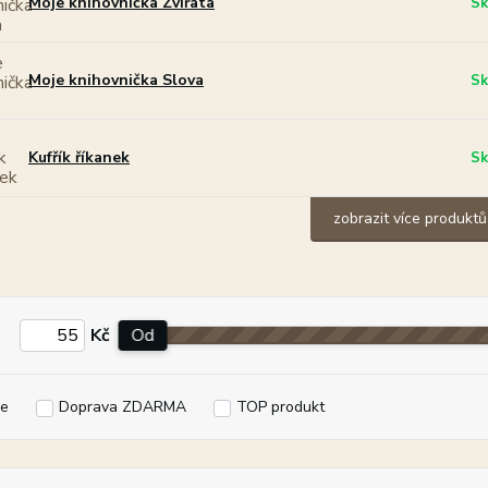
Moje knihovnička Zvířata
Sk
Moje knihovnička Slova
Sk
Kufřík říkanek
Sk
zobrazit více produktů
Kč
Od
e
Doprava ZDARMA
TOP produkt