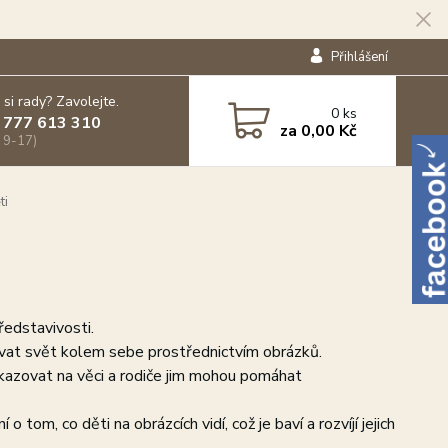
Přihlášení
 si rady? Zavolejte.
0
ks
 777 613 310
za
0,00 Kč
 9-17)
ti
ředstavivosti.
ovat svět kolem sebe prostřednictvím obrázků.
 ukazovat na věci a rodiče jim mohou pomáhat
tom, co děti na obrázcích vidí, což je baví a rozvíjí jejich