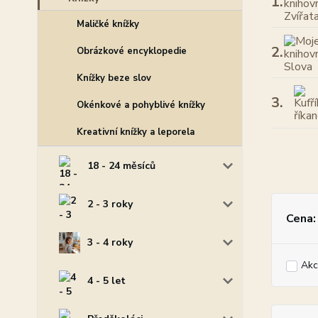
1.
Maličké knížky
2.
Obrázkové encyklopedie
Knížky beze slov
3.
Okénkové a pohyblivé knížky
Kreativní knížky a leporela
18 - 24 měsíců
2 - 3 roky
Cena:
3 - 4 roky
Akc
4 - 5 let