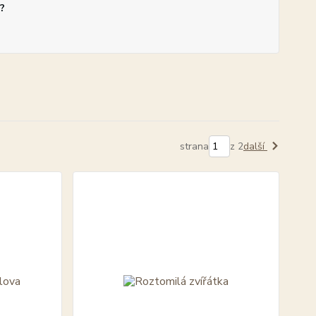
?
strana
z 2
další