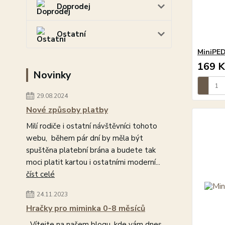
Doprodej
Ostatní
MiniPED
169 K
Novinky
29.08.2024
Nové způsoby platby
Milí rodiče i ostatní návštěvníci tohoto
webu, během pár dní by měla být
spuštěna platební brána a budete tak
moci platit kartou i ostatními moderní...
číst celé
24.11.2023
Hračky pro miminka 0-8 měsíců
Vítejte na našem blogu, kde vám dnes