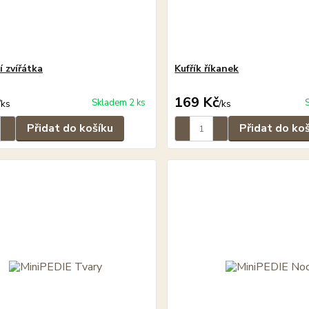
í zvířátka
Kufřík říkanek
169 Kč
Skladem 2 ks
/
ks
/
ks
Přidat do košíku
Přidat do ko