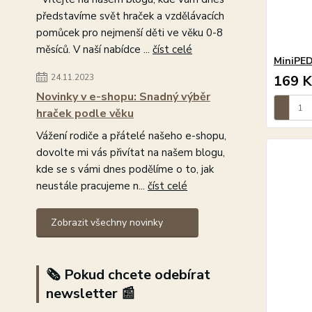
představíme svět hraček a vzdělávacích
pomůcek pro nejmenší děti ve věku 0-8
měsíců. V naší nabídce ...
číst celé
MiniPED
24.11.2023
169 K
Novinky v e-shopu: Snadný výběr
hraček podle věku
Vážení rodiče a přátelé našeho e-shopu,
dovolte mi vás přivítat na našem blogu,
kde se s vámi dnes podělíme o to, jak
neustále pracujeme n...
číst celé
Zobrazit všechny novinky
🗞️ Pokud chcete odebírat
newsletter 📰