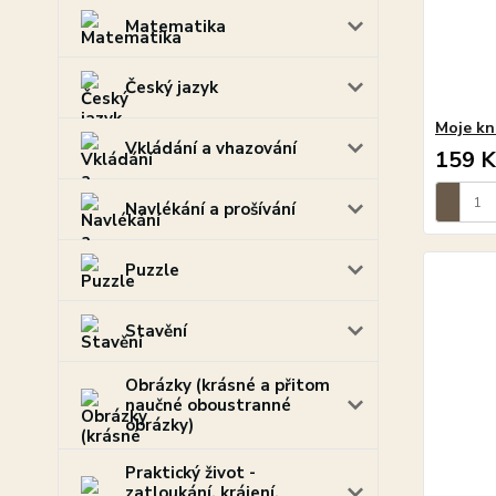
Matematika
Český jazyk
Moje kn
Vkládání a vhazování
159 K
Navlékání a prošívání
Puzzle
Stavění
Obrázky (krásné a přitom
naučné oboustranné
obrázky)
Praktický život -
zatloukání, krájení,