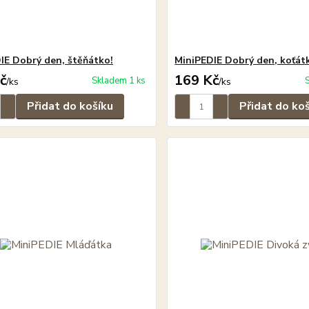
IE Dobrý den, štěňátko!
MiniPEDIE Dobrý den, koťát
č
169 Kč
Skladem 1 ks
/
ks
/
ks
Přidat do košíku
Přidat do ko