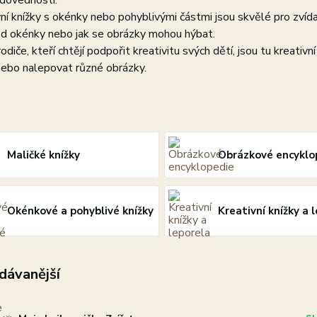
 dovednosti.
vní knížky s okénky nebo pohyblivými částmi jsou skvělé pro zvídav
od okénky nebo jak se obrázky mohou hýbat.
rodiče, kteří chtějí podpořit kreativitu svých dětí, jsou tu kreativ
nebo nalepovat různé obrázky.
Maličké knížky
Obrázkové encyklo
Okénkové a pohyblivé knížky
Kreativní knížky a 
dávanější