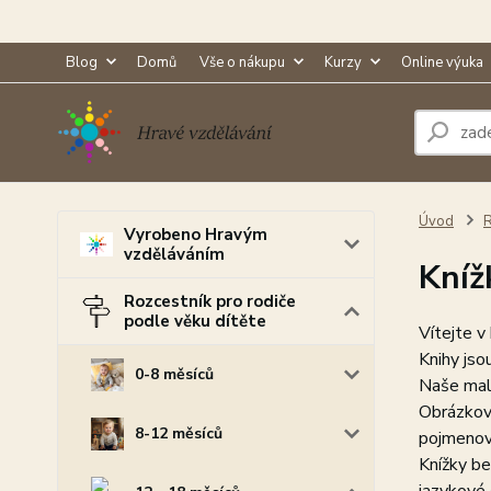
Blog
Domů
Vše o nákupu
Kurzy
Online výuka
Úvod
R
Vyrobeno Hravým
vzděláváním
Kníž
Rozcestník pro rodiče
podle věku dítěte
Vítejte v
Knihy jso
0-8 měsíců
Naše malé
Obrázkové
8-12 měsíců
pojmenová
Knížky bez