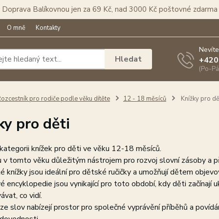
Doprava Balíkovnou jen za 69 Kč, nad 3000 Kč poštovné zdarma
O mně
Kontakty
Nevíte
Hledat
+420
(Po-Pá
ozcestník pro rodiče podle věku dítěte
12 - 18 měsíců
Knížky pro dě
ky pro děti
 kategorii knížek pro děti ve věku 12-18 měsíců.
u v tomto věku důležitým nástrojem pro rozvoj slovní zásoby a p
 knížky jsou ideální pro dětské ručičky a umožňují dětem objev
 encyklopedie jsou vynikající pro toto období, kdy děti začínají
vat, co vidí.
e slov nabízejí prostor pro společné vyprávění příběhů a povídání o 