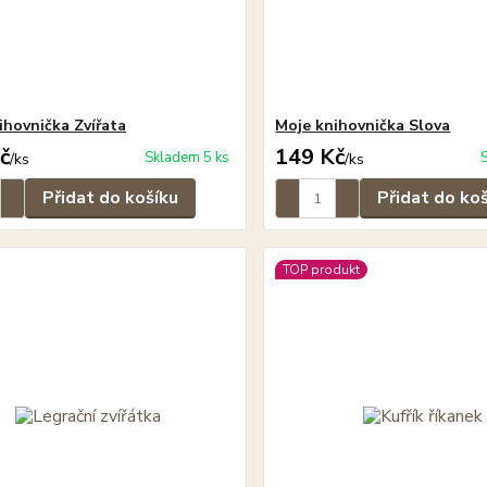
ihovnička Zvířata
Moje knihovnička Slova
č
149 Kč
Skladem 5 ks
/
ks
/
ks
Přidat do košíku
Přidat do ko
TOP produkt