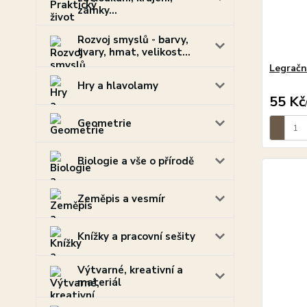
zámky...
Rozvoj smyslů - barvy,
tvary, hmat, velikost...
Legračn
Hry a hlavolamy
55 Kč
Geometrie
Biologie a vše o přírodě
Zeměpis a vesmír
Knížky a pracovní sešity
Výtvarné, kreativní a
materiál