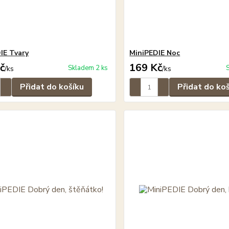
IE Tvary
MiniPEDIE Noc
č
169 Kč
Skladem 2 ks
/
ks
/
ks
Přidat do košíku
Přidat do ko