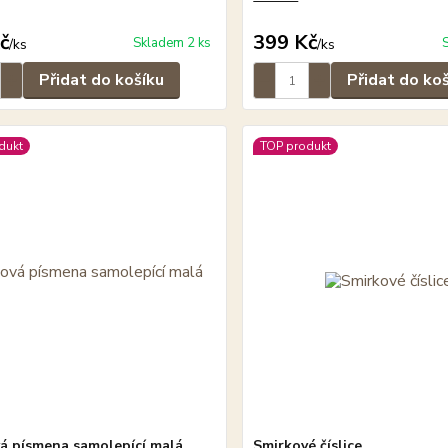
č
399 Kč
Skladem 2 ks
/
ks
/
ks
Přidat do košíku
Přidat do ko
dukt
TOP produkt
á písmena samolepící malá
Smirkové číslice