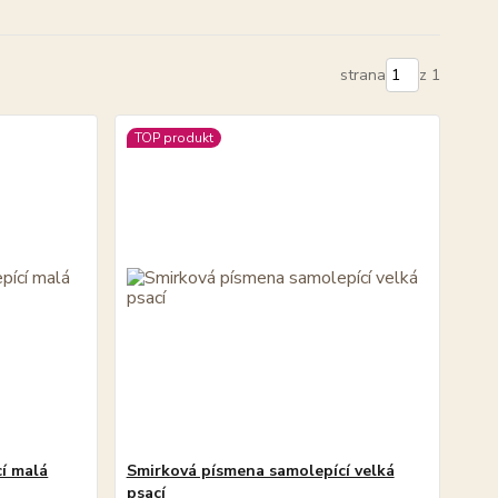
strana
z 1
TOP produkt
í malá
Smirková písmena samolepící velká
psací