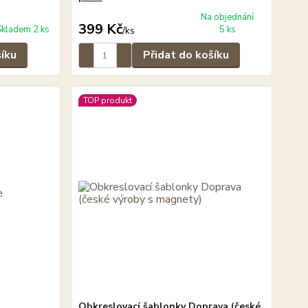
Na objednání
399 Kč
Skladem 2 ks
5 ks
/
ks
šíku
Přidat do košíku
TOP produkt
Obkreslovací šablonky Doprava (české