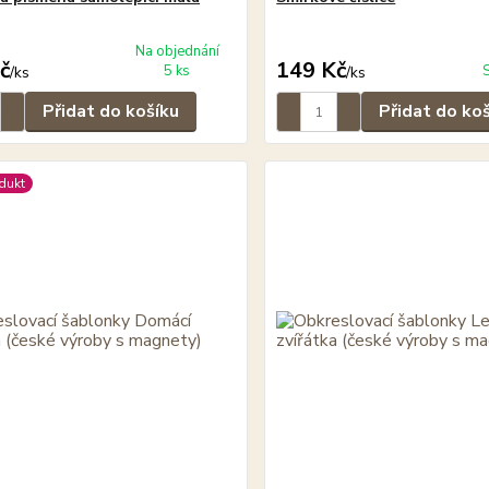
Na objednání
č
149 Kč
5 ks
/
ks
/
ks
Přidat do košíku
Přidat do ko
dukt