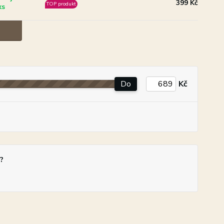
399 Kč
TOP produkt
ks
Do
Kč
?