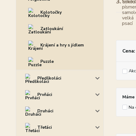
3.
Kolotočky
Zatloukání
Krájení a hry s jídlem
Cena:
Puzzle
Akc
Předškoláci
Prvňáci
Máme p
Na 
Druháci
Třeťáci