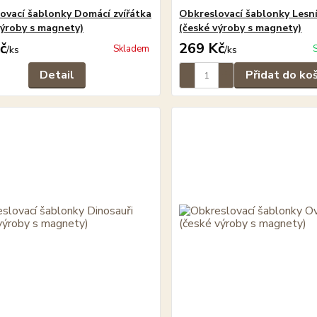
ovací šablonky Domácí zvířátka
Obkreslovací šablonky Lesní
výroby s magnety)
(české výroby s magnety)
č
269 Kč
Skladem
/
ks
/
ks
Detail
Přidat do ko