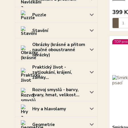
399 K
Puzzle
Stavění
TOP pro
Obrázky (krásné a přitom
naučné oboustranné
obrázky)
Praktický život -
zatloukání, krájení,
zámky...
Rozvoj smyslů - barvy,
tvary, hmat, velikost...
Hry a hlavolamy
Geometrie
Smirkov