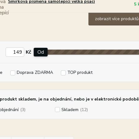
Smirková písmena samolepící velká psací
5 
zobrazit více produktů
Kč
Od
e
Doprava ZDARMA
TOP produkt
rodukt skladem, je na objednání, nebo je v elektronické podobě
objednání
(3)
Skladem
(12)