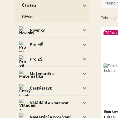
Nejnově
Čtvrťáci
Páťáci
Zobrazuji 
Novinky
TOP pro
Pro MŠ
Pro ZŠ
Matematika
Český jazyk
Vkládání a vhazování
Smirkov
tiskací
Navlékání a prošívání