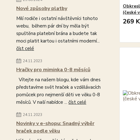
Obkresl
Nové způsoby platby
(české 
Milí rodiče i ostatní návštěvníci tohoto
269 K
webu, během pár dní by měla být
spuštěna platební brána a budete tak
moci platit kartou i ostatními moderní...
číst celé
24.11.2023
Hračky pro miminka 0-8 měsíců
Vítejte na našem blogu, kde vám dnes
představíme svět hraček a vzdělávacích
pomůcek pro nejmenší děti ve věku 0-8
měsíců. V naší nabídce ...
číst celé
24.11.2023
Novinky v e-shopu: Snadný výběr
hraček podle věku