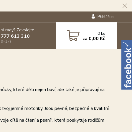
Přihlášení
 si rady? Zavolejte.
0
ks
 777 613 310
za
0,00 Kč
 9-17)
ky, které děti nejen baví, ale také je připravují na
zvoj jemné motoriky. Jsou pevné, bezpečné a kvalitní.
oje dítě na čtení a psaní", která poskytuje rodičům