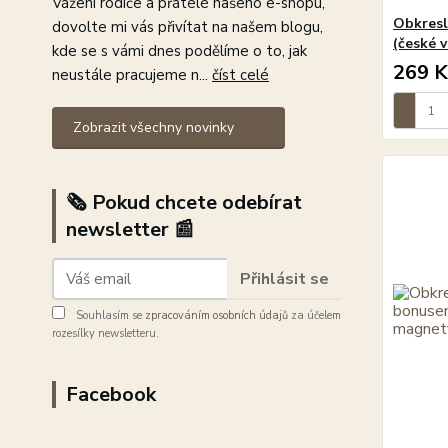
Vážení rodiče a přátelé našeho e-shopu,
Obkresl
dovolte mi vás přivítat na našem blogu,
(české 
kde se s vámi dnes podělíme o to, jak
269 K
neustále pracujeme n...
číst celé
Zobrazit všechny novinky
🗞️ Pokud chcete odebírat
newsletter 📰
Přihlásit se
Souhlasím se
zpracováním osobních údajů
za účelem
rozesílky newsletteru.
Facebook