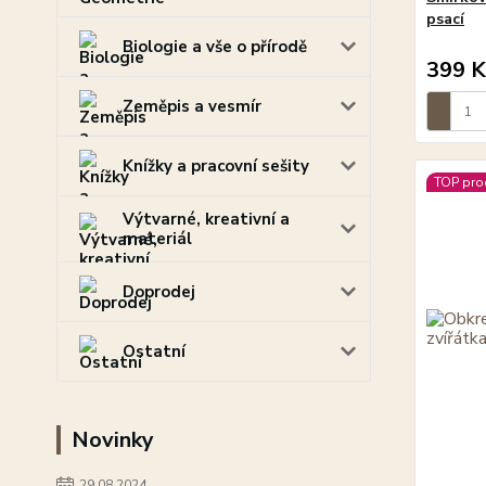
psací
Biologie a vše o přírodě
399 K
Zeměpis a vesmír
Knížky a pracovní sešity
TOP pro
Výtvarné, kreativní a
materiál
Doprodej
Ostatní
Novinky
29.08.2024