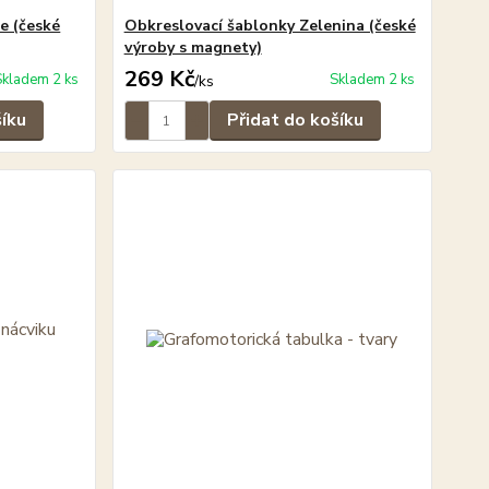
e (české
Obkreslovací šablonky Zelenina (české
výroby s magnety)
269 Kč
Skladem 2 ks
Skladem 2 ks
/
ks
šíku
Přidat do košíku