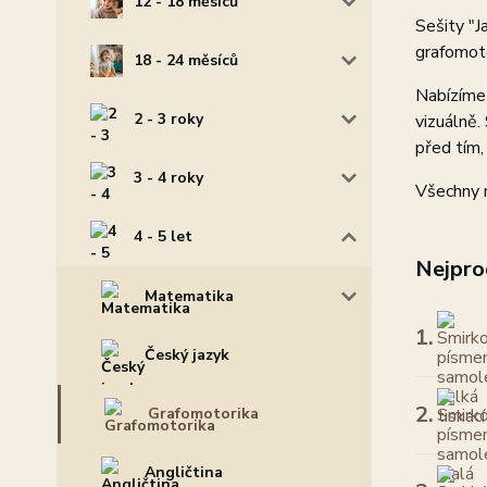
12 - 18 měsíců
Sešity "J
grafomoto
18 - 24 měsíců
Nabízíme
2 - 3 roky
vizuálně.
před tím,
3 - 4 roky
Všechny n
4 - 5 let
Nejpro
Matematika
1.
Český jazyk
2.
Grafomotorika
Angličtina