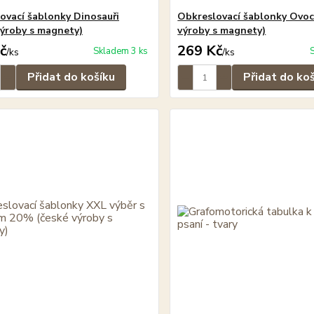
ovací šablonky Dinosauři
Obkreslovací šablonky Ovoc
výroby s magnety)
výroby s magnety)
č
269 Kč
Skladem 3 ks
/
ks
/
ks
Přidat do košíku
Přidat do ko