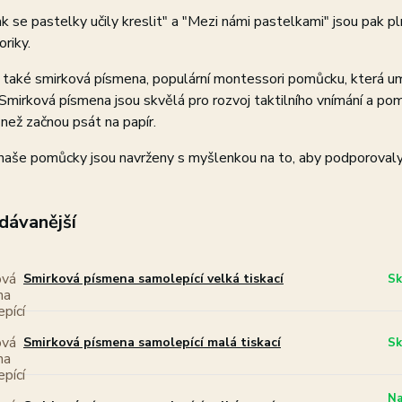
ak se pastelky učily kreslit" a "Mezi námi pastelkami" jsou pak p
riky.
 také smirková písmena, populární montessori pomůcku, která
 Smirková písmena jsou skvělá pro rozvoj taktilního vnímání a p
 než začnou psát na papír.
aše pomůcky jsou navrženy s myšlenkou na to, aby podporovaly dě
dávanější
Smirková písmena samolepící velká tiskací
Sk
Smirková písmena samolepící malá tiskací
Sk
Na