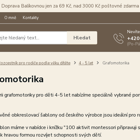
Doprava Balíkovnou jen za 69 Kč, nad 3000 Kč poštovné zdarma
O mně
Kontakty
Nevíte
Hledat
+420
(Po-Pá
ozcestník pro rodiče podle věku dítěte
4 - 5 let
Grafomotorika
omotorika
ii grafomotoriky pro děti 4-5 let nabízíme speciálně vybrané pomůc
ěné obkreslovací šablony od českého výrobce jsou ideální pro ro
lon máme v nabídce i knížku "100 aktivit montessori připravuji sv
ak hravou formou rozvíjet schopnosti svých dětí.