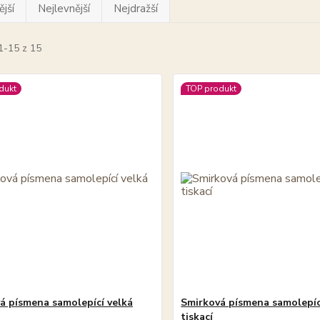
jší
Nejlevnější
Nejdražší
1-15 z 15
dukt
TOP produkt
á písmena samolepící velká
Smirková písmena samolepíc
tiskací