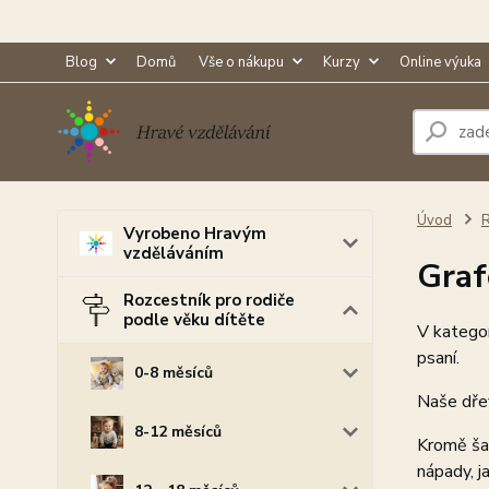
Blog
Domů
Vše o nákupu
Kurzy
Online výuka
Úvod
R
Vyrobeno Hravým
vzděláváním
Graf
Rozcestník pro rodiče
podle věku dítěte
V kategor
psaní.
0-8 měsíců
Naše dřev
8-12 měsíců
Kromě šab
nápady, j