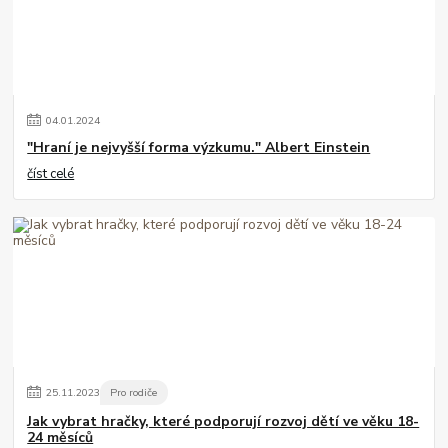
04
.
01
.
2024
"Hraní je nejvyšší forma výzkumu." Albert Einstein
číst celé
25
.
11
.
2023
Pro rodiče
Jak vybrat hračky, které podporují rozvoj dětí ve věku 18-
24 měsíců