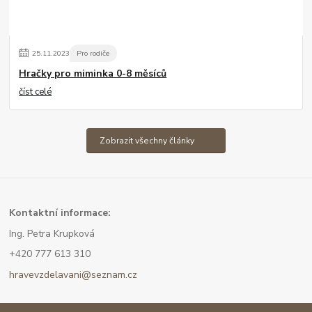
25
.
11
.
2023
Pro rodiče
Hračky pro miminka 0-8 měsíců
číst celé
Zobrazit všechny články
Kont
aktní informace:
Ing. Petra Krupková
+420 777 613 310
hravevzdelavani@seznam.cz