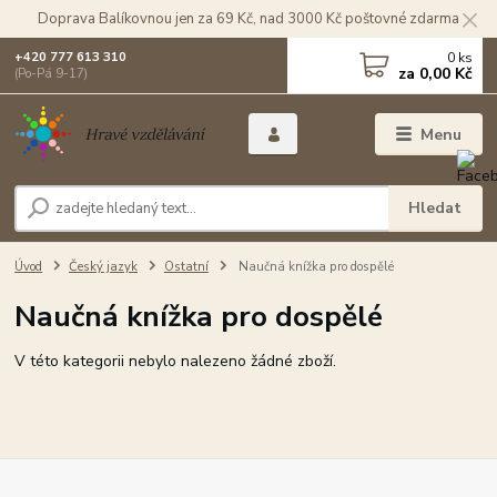
Doprava Balíkovnou jen za 69 Kč, nad 3000 Kč poštovné zdarma
0
ks
+420 777 613 310
za
0,00 Kč
(Po-Pá 9-17)
Menu
Hledat
Úvod
Český jazyk
Ostatní
Naučná knížka pro dospělé
Naučná knížka pro dospělé
V této kategorii nebylo nalezeno žádné zboží.