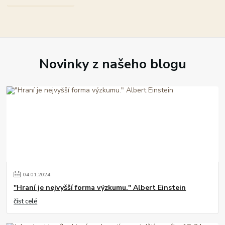
Novinky z našeho blogu
04
.
01
.
2024
"Hraní je nejvyšší forma výzkumu." Albert Einstein
číst celé