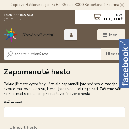
Doprava Balíkovnou jen za 69 Kč, nad 3000 Kč poštovné zdarma
0
ks
+420 777 613 310
za
0,00 Kč
(Po-Pá 9-17)
Menu
Hledat
Zapomenuté heslo
Pokud již máte vytvořený účet, ale zapomněli jste své heslo, zadejte
svou e-mailovou adresu, kterou jste uvedli při registraci. Zašleme Vám
na ni e-mail s odkazem pro nastavení nového hesla.
Váš e-mail:
Obnovit heslo