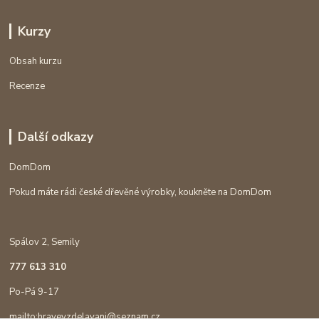
Kurzy
Obsah kurzu
Recenze
Další odkazy
DomDom
Pokud máte rádi české dřevěné výrobky, koukněte na DomDom
Spálov 2, Semily
777 613 310
Po-Pá 9-17
mailto:hravevzdelavani@seznam.cz