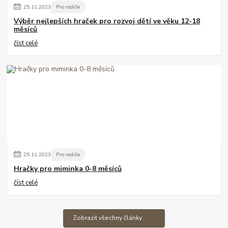
25
.
11
.
2023
Pro rodiče
Výběr nejlepších hraček pro rozvoj dětí ve věku 12-18
měsíců
číst celé
25
.
11
.
2023
Pro rodiče
Hračky pro miminka 0-8 měsíců
číst celé
Zobrazit všechny články