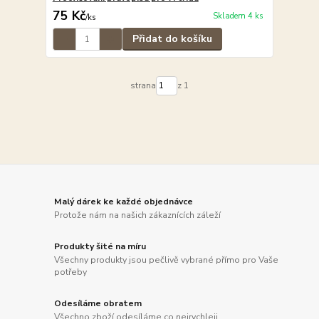
75 Kč
Skladem 4 ks
/
ks
Přidat do košíku
strana
z 1
Malý dárek ke každé objednávce
Protože nám na našich zákaznících záleží
Produkty šité na míru
Všechny produkty jsou pečlivě vybrané přímo pro Vaše
potřeby
Odesíláme obratem
Všechno zboží odesíláme co nejrychleji