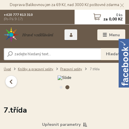
Doprava Balíkovnou jen za 69 Kč, nad 3000 Kč poštovné zdarma
0
ks
+420 777 613 310
za
0,00 Kč
(Po-Pá 9-17)
Menu
Hledat
Úvod
Knížky a pracovní sešity
Pracovní sešity
7.třída
7.třída
Upřesnit parametry