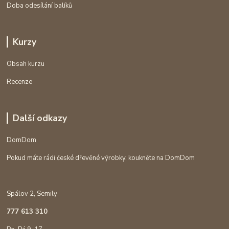
Doba odesílání balíků
Kurzy
Obsah kurzu
Recenze
Další odkazy
DomDom
Pokud máte rádi české dřevěné výrobky, koukněte na DomDom
Spálov 2, Semily
777 613 310