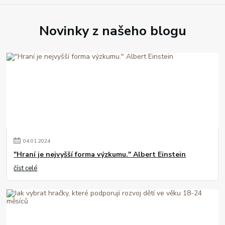
Novinky z našeho blogu
04
.
01
.
2024
"Hraní je nejvyšší forma výzkumu." Albert Einstein
číst celé