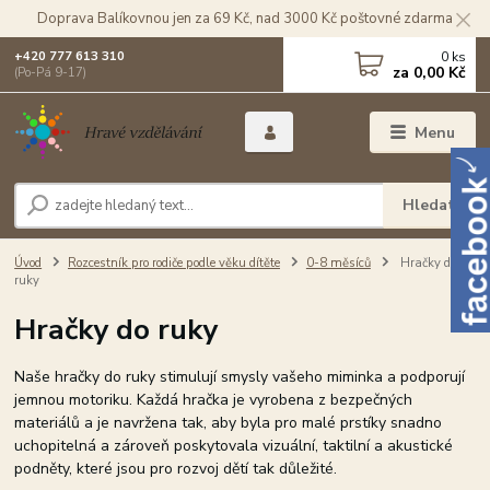
Doprava Balíkovnou jen za 69 Kč, nad 3000 Kč poštovné zdarma
0
ks
+420 777 613 310
za
0,00 Kč
(Po-Pá 9-17)
Menu
Hledat
Úvod
Rozcestník pro rodiče podle věku dítěte
0-8 měsíců
Hračky do
ruky
Hračky do ruky
Naše hračky do ruky stimulují smysly vašeho miminka a podporují
jemnou motoriku. Každá hračka je vyrobena z bezpečných
materiálů a je navržena tak, aby byla pro malé prstíky snadno
uchopitelná a zároveň poskytovala vizuální, taktilní a akustické
podněty, které jsou pro rozvoj dětí tak důležité.