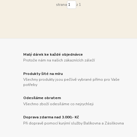
strana
z 1
Malý dárek ke každé objednávce
Protože nám na našich zákaznících záleží
Produkty šité na míru
Všechny produkty jsou pečlivě vybrané přímo pro Vaše
potřeby
Odesíláme obratem
Všechno zboží odesíláme co nejrychleji
Doprava zdarma nad 3.000,- Kč
Při dopravě pomocí kurýrní služby Balíkovna a Zásilkovna