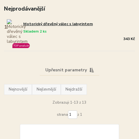
Nejprodávanější
Motorický dřevěný válec s labyrintem
1.
Skladem 2 ks
343 Kč
TOP produkt
Upřesnit parametry
Nejnovější
Nejlevnější
Nejdražší
Zobrazuji 1-13 z 13
strana
z 1