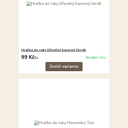
Hračka do ruky Dřevěný barevný červík
99 Kč
Skladem 9 ks
/
ks
Zvolit variantu