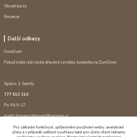
Obsah kurzu
Recenze
Další odkazy
DomDom
Pokud máte rádi české dřevěné výrobky, koukněte na DomDom
Spálov 2, Semily
777 613 310
Po-Pá 9-17
mailto:hravevzdelavani@seznam.cz
Pro základní funkčnost, zpříjemnění používání webu, analytické
účely a v případě udělení souhlasu také pro účely cílení reklamy
využíváme soubory cookies. Nastavení vlastních preferencí