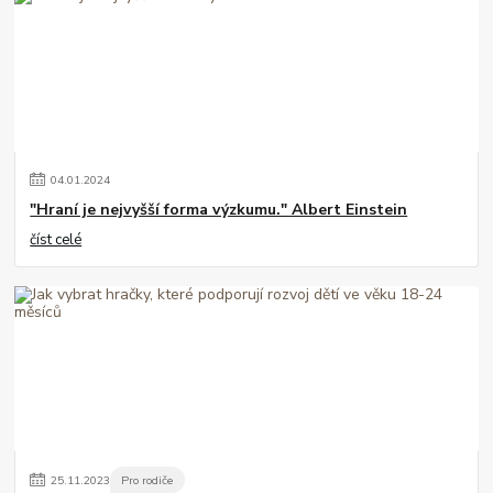
04
.
01
.
2024
"Hraní je nejvyšší forma výzkumu." Albert Einstein
číst celé
25
.
11
.
2023
Pro rodiče