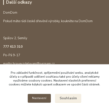
Další odkazy
DomDom
Pokud máte rádi české dřevěné výrobky, koukněte na DomDom
Spálov 2, Semily
777 613 310
Po-Pá 9-17
mailto:hravevzdelavani@seznam.cz
Pro základní funkčnost, zpříjemnění používání webu, analytické
účely a v případě udělení souhlasu také pro účely cílení reklamy
využíváme soubory cookies. Nastavení vlastních preferencí
cookies můžete kdykoli upravit odkazem ve spodní části stránek.
Souhlasím
Nastavení
Copyright © 2023 Hravé vzdělávání