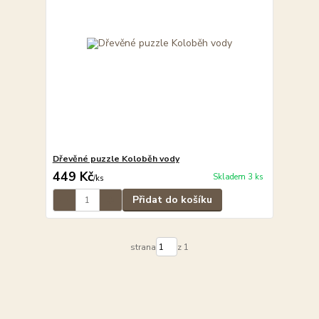
Dřevěné puzzle Koloběh vody
449 Kč
Skladem 3 ks
/
ks
Přidat do košíku
strana
z 1