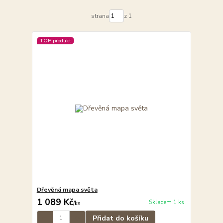
strana
z 1
TOP produkt
Dřevěná mapa světa
1 089 Kč
Skladem 1 ks
/
ks
Přidat do košíku