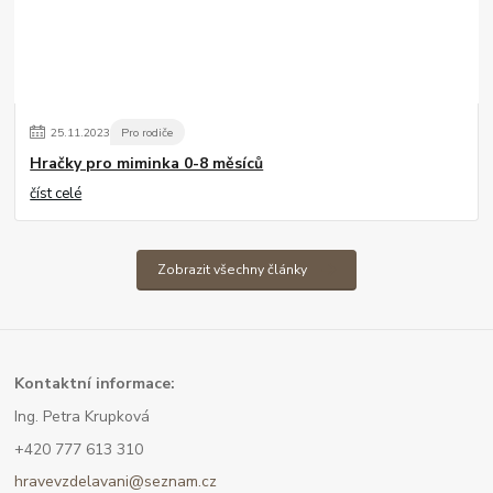
25
.
11
.
2023
Pro rodiče
Hračky pro miminka 0-8 měsíců
číst celé
Zobrazit všechny články
Kont
aktní informace:
Ing. Petra Krupková
+420 777 613 310
hravevzdelavani@seznam.cz