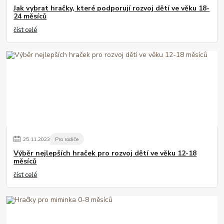
Jak vybrat hračky, které podporují rozvoj dětí ve věku 18-
24 měsíců
číst celé
25
.
11
.
2023
Pro rodiče
Výběr nejlepších hraček pro rozvoj dětí ve věku 12-18
měsíců
číst celé