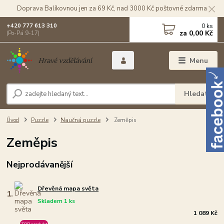
Doprava Balíkovnou jen za 69 Kč, nad 3000 Kč poštovné zdarma
0
ks
+420 777 613 310
za
0,00 Kč
(Po-Pá 9-17)
Menu
Hledat
Úvod
Puzzle
Naučná puzzle
Zeměpis
Zeměpis
Nejprodávanější
Dřevěná mapa světa
1.
Skladem 1 ks
1 089 Kč
TOP produkt