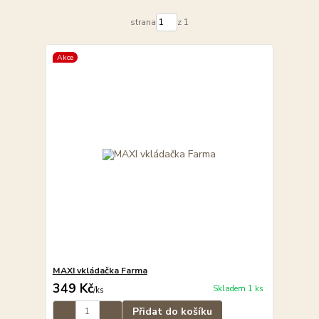
strana
z 1
Akce
MAXI vkládačka Farma
349 Kč
Skladem 1 ks
/
ks
Přidat do košíku