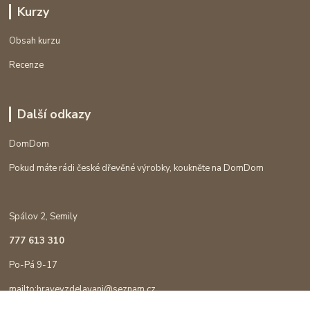
Kurzy
Obsah kurzu
Recenze
Další odkazy
DomDom
Pokud máte rádi české dřevěné výrobky, koukněte na DomDom
Spálov 2, Semily
777 613 310
Po-Pá 9-17
mailto:hravevzdelavani@seznam.cz