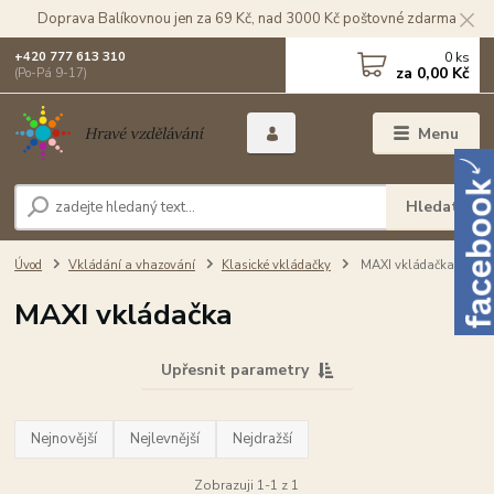
Doprava Balíkovnou jen za 69 Kč, nad 3000 Kč poštovné zdarma
0
ks
+420 777 613 310
za
0,00 Kč
(Po-Pá 9-17)
Menu
Hledat
Úvod
Vkládání a vhazování
Klasické vkládačky
MAXI vkládačka
MAXI vkládačka
Upřesnit parametry
Nejnovější
Nejlevnější
Nejdražší
Zobrazuji 1-1 z 1