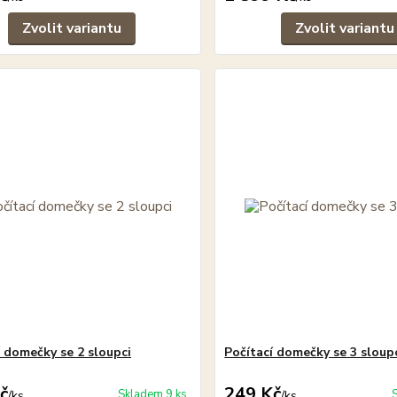
Zvolit variantu
Zvolit variantu
í domečky se 2 sloupci
Počítací domečky se 3 sloup
č
249 Kč
Skladem 9 ks
/
ks
/
ks