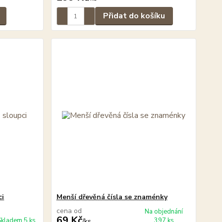
Přidat do košíku
ci
Menší dřevěná čísla se znaménky
cena od
Na objednání
69 Kč
Skladem 5 ks
397 ks
/
ks