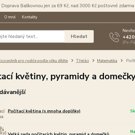
Doprava Balíkovnou jen za 69 Kč, nad 3000 Kč poštovné zdarma
O mně
Kontakty
Nevíte
Hledat
+420
(Po-Pá
ozcestník pro rodiče podle věku dítěte
Třeťáci
Matematika
Počít
tací květiny, pyramidy a domečk
dávanější
Počítací květina (s mnoha doplňky)
Sk
Na
Velká sada počítacích květin, pyramid a domečků