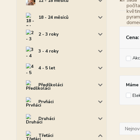
12 - 18 měsíců
18 - 24 měsíců
2 - 3 roky
Cena:
3 - 4 roky
Akc
4 - 5 let
Předškoláci
Máme p
Ele
Prvňáci
Druháci
Nejnově
Třeťáci