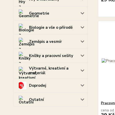
Geometrie
Biologie a vše o přírodě
Zeměpis a vesmír
Knížky a pracovní sešity
Výtvarné, kreativní a
materiál
Doprodej
Ostatní
Pracovn
cena od