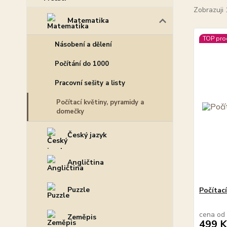
Zobrazuji 
Matematika
TOP pro
Násobení a dělení
Počítání do 1000
Pracovní sešity a listy
Počítací květiny, pyramidy a
domečky
Český jazyk
Angličtina
Puzzle
Počítac
cena od
Zeměpis
499 K