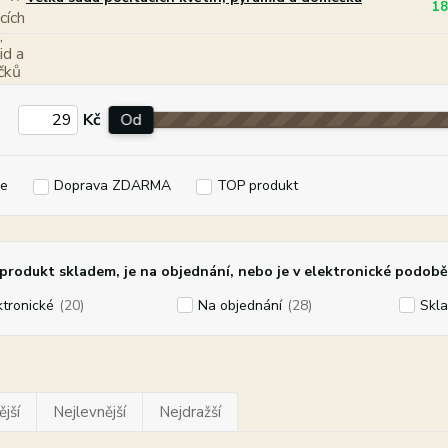
18
Kč
Od
e
Doprava ZDARMA
TOP produkt
rodukt skladem, je na objednání, nebo je v elektronické podobě
ktronické
(20)
Na objednání
(28)
Skl
jší
Nejlevnější
Nejdražší