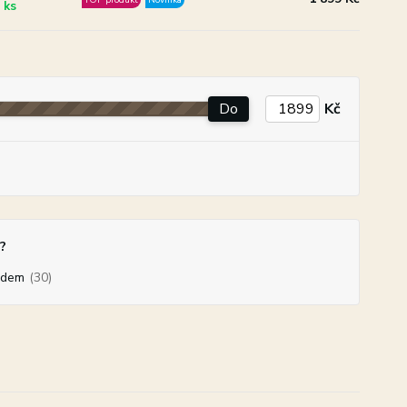
 ks
Do
Kč
?
adem
(30)