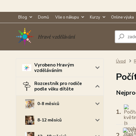
Blog
Domů
Vše o nákupu
Kurzy
Online výuka
Úvod
R
Vyrobeno Hravým
vzděláváním
Počí
Rozcestník pro rodiče
podle věku dítěte
Nejpro
0-8 měsíců
1.
8-12 měsíců
2.