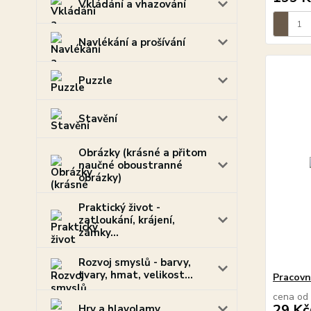
Vkládání a vhazování
Navlékání a prošívání
Puzzle
Stavění
Obrázky (krásné a přitom
naučné oboustranné
obrázky)
Praktický život -
zatloukání, krájení,
zámky...
Rozvoj smyslů - barvy,
tvary, hmat, velikost...
Pracovní
cena od
29 Kč
Hry a hlavolamy