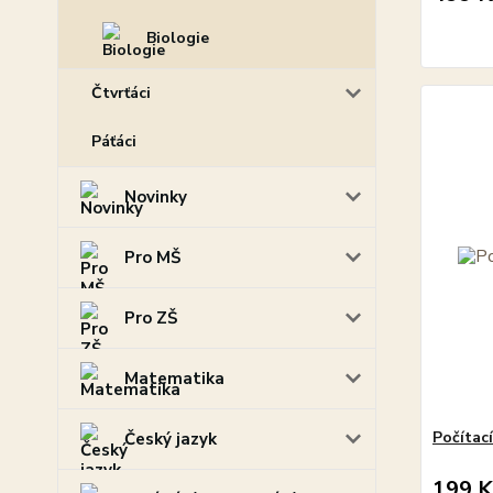
Biologie
Čtvrťáci
Páťáci
Novinky
Pro MŠ
Pro ZŠ
Matematika
Počítac
Český jazyk
199 K