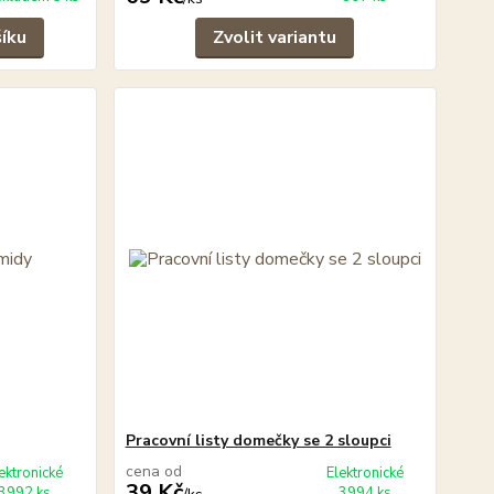
šíku
Zvolit variantu
Pracovní listy domečky se 2 sloupci
cena od
ektronické
Elektronické
39 Kč
3992 ks
3994 ks