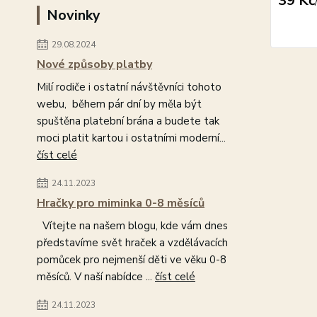
39 Kč
Novinky
29.08.2024
Nové způsoby platby
Milí rodiče i ostatní návštěvníci tohoto
webu, během pár dní by měla být
spuštěna platební brána a budete tak
moci platit kartou i ostatními moderní...
číst celé
24.11.2023
Hračky pro miminka 0-8 měsíců
Vítejte na našem blogu, kde vám dnes
představíme svět hraček a vzdělávacích
pomůcek pro nejmenší děti ve věku 0-8
měsíců. V naší nabídce ...
číst celé
24.11.2023