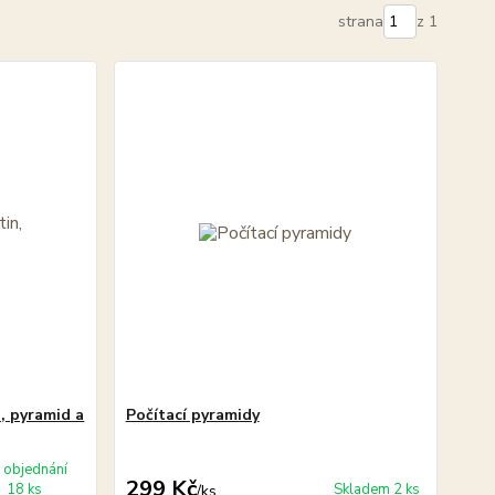
strana
z 1
, pyramid a
Počítací pyramidy
 objednání
299 Kč
18 ks
Skladem 2 ks
/
ks