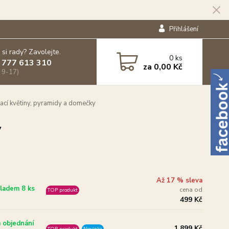
Přihlášení
 si rady? Zavolejte.
0
ks
 777 613 310
za
0,00 Kč
 9-17)
ací květiny, pyramidy a domečky
y
Až 17 % sleva
ladem 8 ks
cena od
TOP produkt
499 Kč
 objednání
1 899 Kč
TOP produkt
Novinka