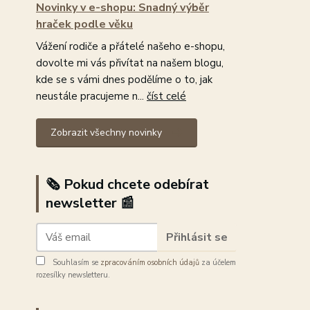
Novinky v e-shopu: Snadný výběr
hraček podle věku
Vážení rodiče a přátelé našeho e-shopu,
dovolte mi vás přivítat na našem blogu,
kde se s vámi dnes podělíme o to, jak
neustále pracujeme n...
číst celé
Zobrazit všechny novinky
🗞️ Pokud chcete odebírat
newsletter 📰
Přihlásit se
Souhlasím se
zpracováním osobních údajů
za účelem
rozesílky newsletteru.