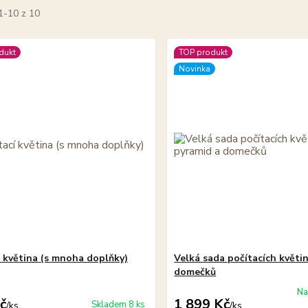
1-10 z 10
dukt
TOP produkt
Novinka
í květina (s mnoha doplňky)
Velká sada počítacích květin
domečků
Na
č
1 899 Kč
Skladem 8 ks
/
ks
/
ks