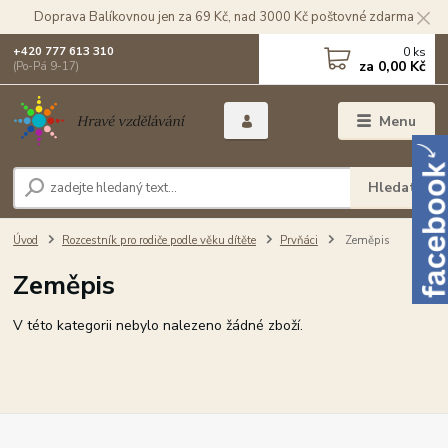
Doprava Balíkovnou jen za 69 Kč, nad 3000 Kč poštovné zdarma
0
ks
+420 777 613 310
za
0,00 Kč
(Po-Pá 9-17)
Menu
Hledat
Úvod
Rozcestník pro rodiče podle věku dítěte
Prvňáci
Zeměpis
Zeměpis
V této kategorii nebylo nalezeno žádné zboží.