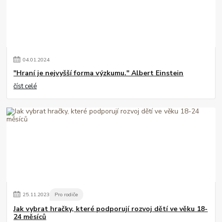
04
.
01
.
2024
"Hraní je nejvyšší forma výzkumu." Albert Einstein
číst celé
25
.
11
.
2023
Pro rodiče
Jak vybrat hračky, které podporují rozvoj dětí ve věku 18-
24 měsíců