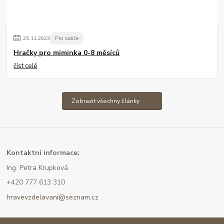
25
.
11
.
2023
Pro rodiče
Hračky pro miminka 0-8 měsíců
číst celé
Zobrazit všechny články
Kont
aktní informace:
Ing. Petra Krupková
+420 777 613 310
hravevzdelavani@seznam.cz