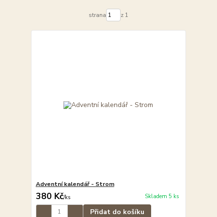
strana
z 1
Adventní kalendář - Strom
380 Kč
Skladem 5 ks
/
ks
Přidat do košíku