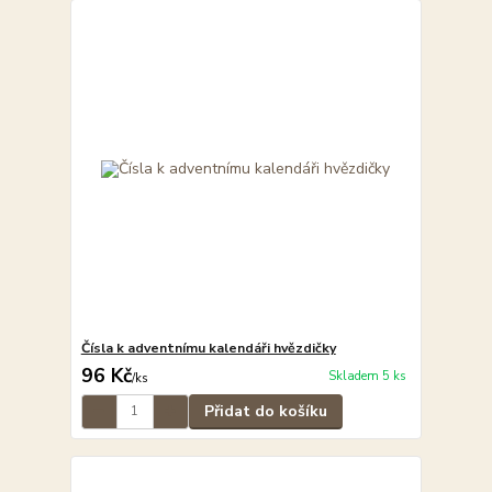
Čísla k adventnímu kalendáři hvězdičky
96 Kč
Skladem 5 ks
/
ks
Přidat do košíku