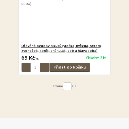
Dřevěné ozdoby 8 kusů (vločka, hvězda, strom,
zvoneček, koník, sněhulák, sob a hlava soba)
69 Kč
Skladem 3 ks
/
ks
Přidat do košíku
strana
z 1