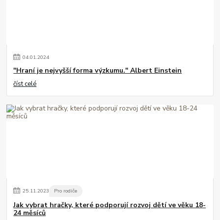
04
.
01
.
2024
"Hraní je nejvyšší forma výzkumu." Albert Einstein
číst celé
25
.
11
.
2023
Pro rodiče
Jak vybrat hračky, které podporují rozvoj dětí ve věku 18-
24 měsíců