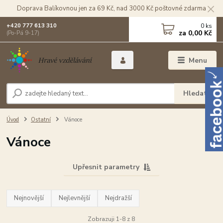
Doprava Balíkovnou jen za 69 Kč, nad 3000 Kč poštovné zdarma
0
ks
+420 777 613 310
za
0,00 Kč
(Po-Pá 9-17)
Menu
Hledat
Úvod
Ostatní
Vánoce
Vánoce
Upřesnit parametry
Nejnovější
Nejlevnější
Nejdražší
Zobrazuji 1-8 z 8