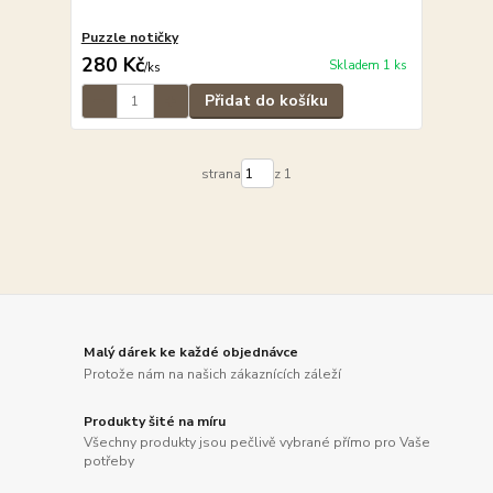
Puzzle notičky
280 Kč
Skladem 1 ks
/
ks
Přidat do košíku
strana
z 1
Malý dárek ke každé objednávce
Protože nám na našich zákaznících záleží
Produkty šité na míru
Všechny produkty jsou pečlivě vybrané přímo pro Vaše
potřeby