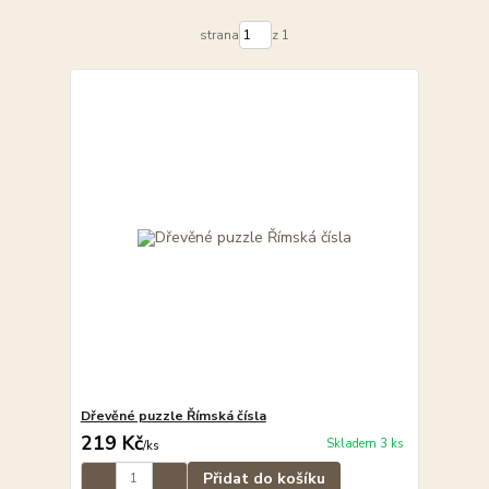
strana
z 1
Dřevěné puzzle Římská čísla
219 Kč
Skladem 3 ks
/
ks
Přidat do košíku