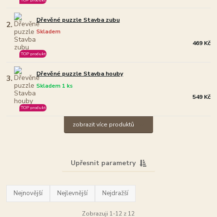
Dřevěné puzzle Stavba zubu
2.
Skladem
469 Kč
TOP produkt
Dřevěné puzzle Stavba houby
3.
Skladem 1 ks
549 Kč
TOP produkt
zobrazit více produktů
Upřesnit parametry
Nejnovější
Nejlevnější
Nejdražší
Zobrazuji 1-12 z 12