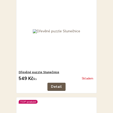
Dřevěné puzzle Slunečnice
549 Kč
Skladem
/
ks
Detail
TOP produkt