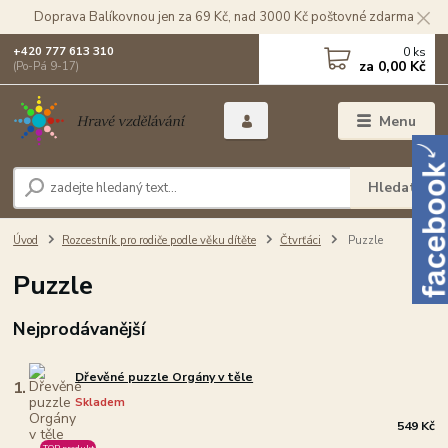
Doprava Balíkovnou jen za 69 Kč, nad 3000 Kč poštovné zdarma
0
ks
+420 777 613 310
za
0,00 Kč
(Po-Pá 9-17)
Menu
Hledat
Úvod
Rozcestník pro rodiče podle věku dítěte
Čtvrťáci
Puzzle
Puzzle
Nejprodávanější
Dřevěné puzzle Orgány v těle
1.
Skladem
549 Kč
TOP produkt