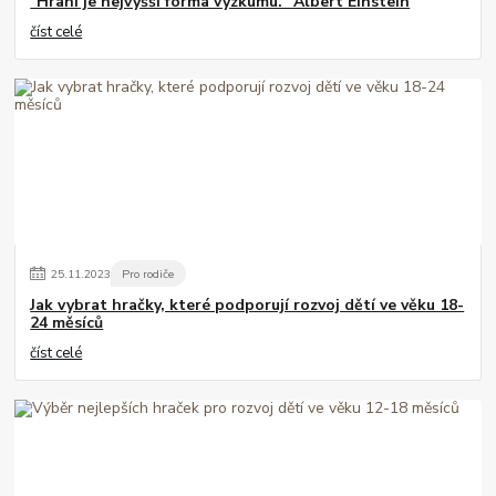
"Hraní je nejvyšší forma výzkumu." Albert Einstein
číst celé
25
.
11
.
2023
Pro rodiče
Jak vybrat hračky, které podporují rozvoj dětí ve věku 18-
24 měsíců
číst celé