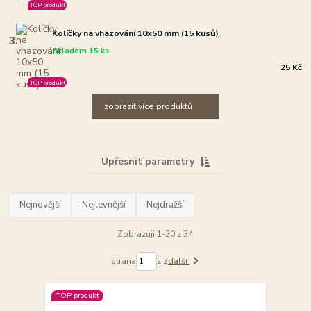
TOP produkt
Kolíčky na vhazování 10x50 mm (15 kusů)
3.
Skladem 15 ks
25 Kč
TOP produkt
zobrazit více produktů
Upřesnit parametry
Nejnovější
Nejlevnější
Nejdražší
Zobrazuji 1-20 z 34
strana
z 2
další
TOP produkt