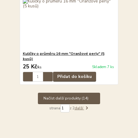
Kuličky o průměru 16 mm "Oranžové perly" (5
kusů)
25 Kč
Skladem 7 ks
/
ks
Přidat do košíku
Načíst další produkty (14)
strana
z 2
další