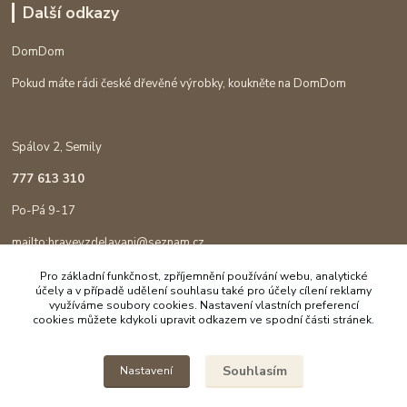
Další odkazy
DomDom
Pokud máte rádi české dřevěné výrobky, koukněte na DomDom
Spálov 2, Semily
777 613 310
Po-Pá 9-17
mailto:hravevzdelavani@seznam.cz
Pro základní funkčnost, zpříjemnění používání webu, analytické
účely a v případě udělení souhlasu také pro účely cílení reklamy
využíváme soubory cookies. Nastavení vlastních preferencí
cookies můžete kdykoli upravit odkazem ve spodní části stránek.
Souhlasím
Nastavení
Copyright © 2023 Hravé vzdělávání