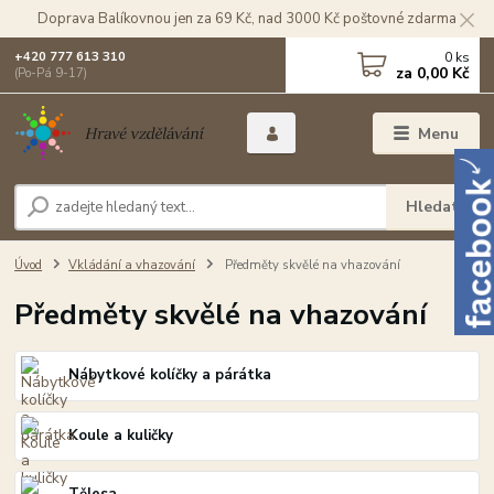
Doprava Balíkovnou jen za 69 Kč, nad 3000 Kč poštovné zdarma
0
ks
+420 777 613 310
za
0,00 Kč
(Po-Pá 9-17)
Menu
Hledat
Úvod
Vkládání a vhazování
Předměty skvělé na vhazování
Předměty skvělé na vhazování
Nábytkové kolíčky a párátka
Koule a kuličky
Tělesa