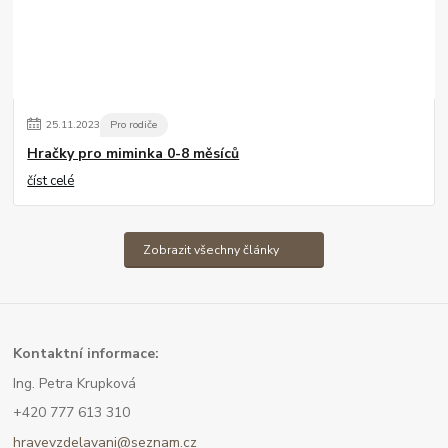
25
.
11
.
2023
Pro rodiče
Hračky pro miminka 0-8 měsíců
číst celé
Zobrazit všechny články
Kont
aktní informace:
Ing. Petra Krupková
+420 777 613 310
hravevzdelavani@seznam.cz