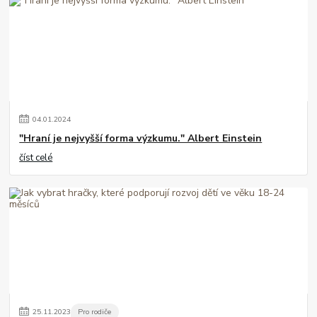
04
.
01
.
2024
"Hraní je nejvyšší forma výzkumu." Albert Einstein
číst celé
25
.
11
.
2023
Pro rodiče