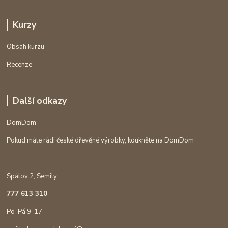
Kurzy
Obsah kurzu
Recenze
Další odkazy
DomDom
Pokud máte rádi české dřevěné výrobky, koukněte na DomDom
Spálov 2, Semily
777 613 310
Po-Pá 9-17