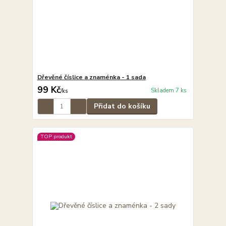
Dřevěné číslice a znaménka - 1 sada
99 Kč
Skladem 7 ks
/
ks
Přidat do košíku
TOP produkt