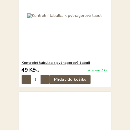
Kontrolní tabulka k pythagorově tabuli
49 Kč
Skladem 2 ks
/
ks
Přidat do košíku