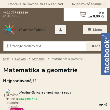
Doprava Balíkovnou jen za 69 Kč, nad 3000 Kč poštovné zdarma
0
ks
+420 777 613 310
za
0,00 Kč
(Po-Pá 9-17)
Menu
Hledat
Úvod
Doprodej
Nové zboží
Matematika a geometrie
Matematika a geometrie
Nejprodávanější
Dřevěné číslice a znaménka - 1 sada
1.
Skladem 7 ks
99 Kč
TOP produkt