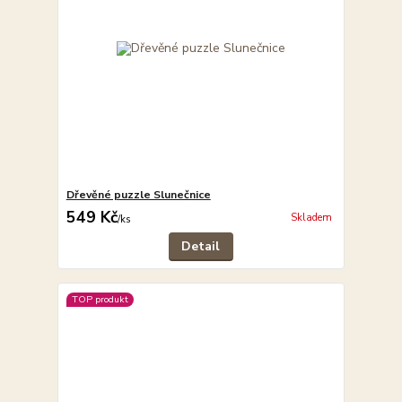
Dřevěné puzzle Slunečnice
549 Kč
Skladem
/
ks
Detail
TOP produkt