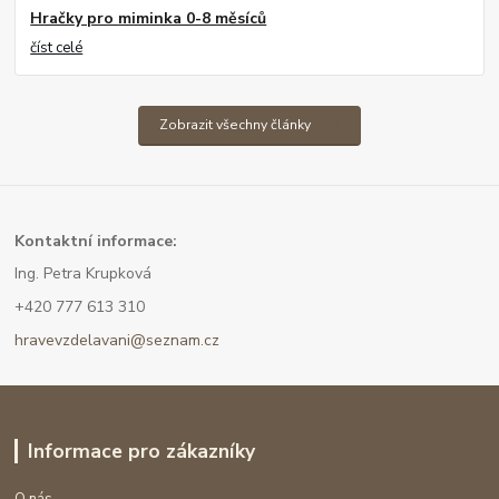
Hračky pro miminka 0-8 měsíců
číst celé
Zobrazit všechny články
Kont
aktní informace:
Ing. Petra Krupková
+420 777 613 310
hravevzdelavani@seznam.cz
Informace pro zákazníky
O nás