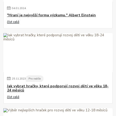
04
.
01
.
2024
"Hraní je nejvyšší forma výzkumu." Albert Einstein
číst celé
25
.
11
.
2023
Pro rodiče
Jak vybrat hračky, které podporují rozvoj dětí ve věku 18-
24 měsíců
číst celé