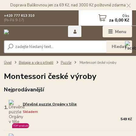
Doprava Balíkovnou jen za 69 Kč, nad 3000 Kč poštovné zdarma
0
ks
+420 777 613 310
za
0,00 Kč
(Po-Pá 9-17)
Menu
Hledat
Úvod
Biologie a vše o přírodě
Puzzle
Montessori české výroby
Montessori české výroby
Nejprodávanější
Dřevěné puzzle Orgány v těle
1.
Skladem
549 Kč
TOP produkt