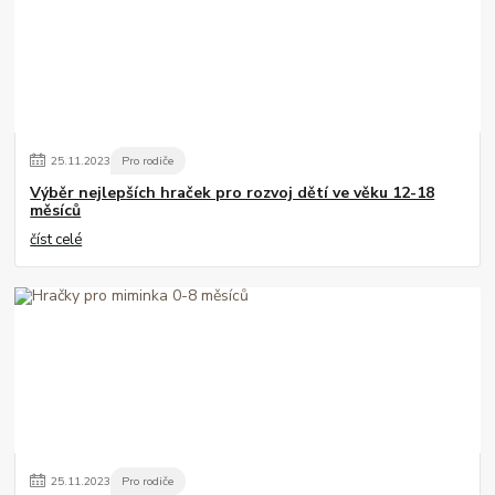
25
.
11
.
2023
Pro rodiče
Výběr nejlepších hraček pro rozvoj dětí ve věku 12-18
měsíců
číst celé
25
.
11
.
2023
Pro rodiče