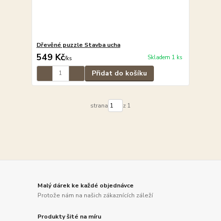
Dřevěné puzzle Stavba ucha
549 Kč
Skladem 1 ks
/
ks
Přidat do košíku
strana
z 1
Malý dárek ke každé objednávce
Protože nám na našich zákaznících záleží
Produkty šité na míru