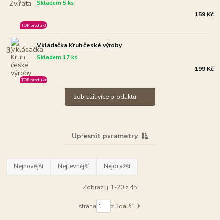
Skladem 5 ks
159 Kč
TOP produkt
Vkládačka Kruh české výroby
3.
Skladem 17 ks
199 Kč
TOP produkt
zobrazit více produktů
Upřesnit parametry
Nejnovější
Nejlevnější
Nejdražší
Zobrazuji 1-20 z 45
strana
z 3
další