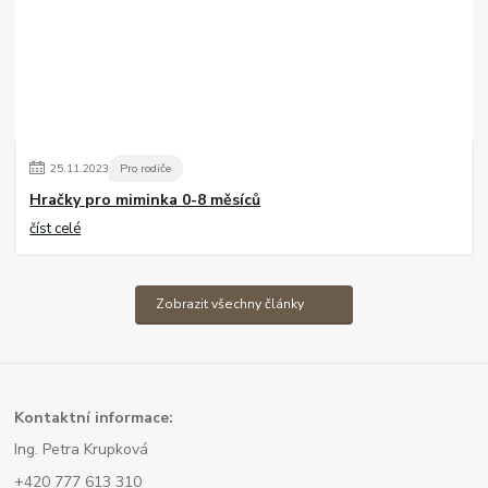
25
.
11
.
2023
Pro rodiče
Hračky pro miminka 0-8 měsíců
číst celé
Zobrazit všechny články
Kont
aktní informace:
Ing. Petra Krupková
+420 777 613 310