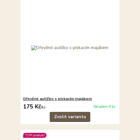
Dřevěné autíčko s pískacím majákem
175 Kč
Skladem 6 ks
/
ks
Zvolit variantu
TOP produkt