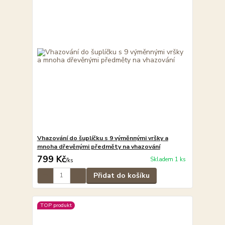
Vhazování do šuplíčku s 9 výměnnými vršky a
mnoha dřevěnými předměty na vhazování
799 Kč
Skladem 1 ks
/
ks
Přidat do košíku
TOP produkt