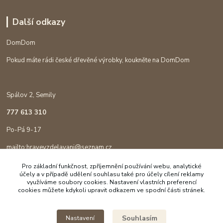
Další odkazy
DomDom
Pokud máte rádi české dřevěné výrobky, koukněte na DomDom
Spálov 2, Semily
777 613 310
Po-Pá 9-17
mailto:hravevzdelavani@seznam.cz
Pro základní funkčnost, zpříjemnění používání webu, analytické
účely a v případě udělení souhlasu také pro účely cílení reklamy
využíváme soubory cookies. Nastavení vlastních preferencí
cookies můžete kdykoli upravit odkazem ve spodní části stránek.
Souhlasím
Nastavení