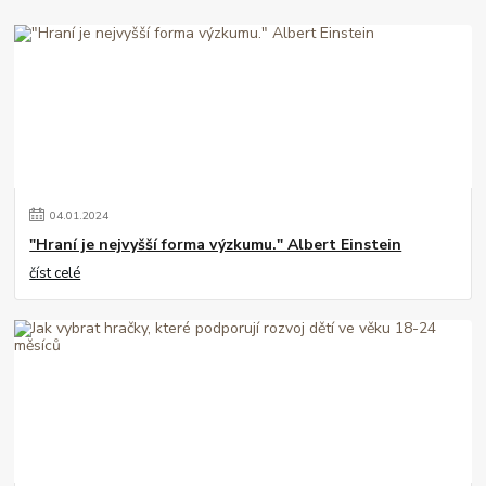
04
.
01
.
2024
"Hraní je nejvyšší forma výzkumu." Albert Einstein
číst celé