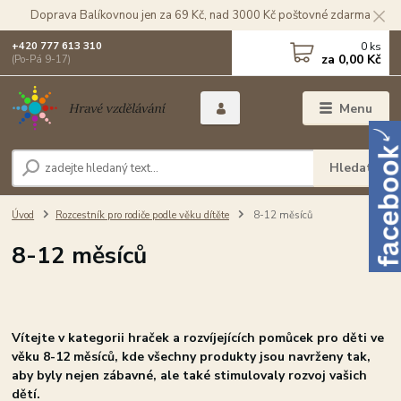
Doprava Balíkovnou jen za 69 Kč, nad 3000 Kč poštovné zdarma
0
ks
+420 777 613 310
za
0,00 Kč
(Po-Pá 9-17)
Menu
Hledat
Úvod
Rozcestník pro rodiče podle věku dítěte
8-12 měsíců
8-12 měsíců
Vítejte v kategorii hraček a rozvíjejících pomůcek pro děti ve
věku 8-12 měsíců, kde všechny produkty jsou navrženy tak,
aby byly nejen zábavné, ale také stimulovaly rozvoj vašich
dětí.