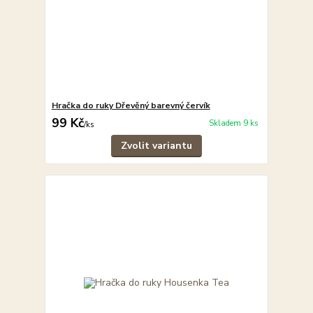
Hračka do ruky Dřevěný barevný červík
99 Kč
Skladem 9 ks
/
ks
Zvolit variantu