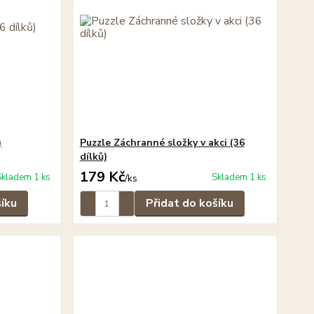
)
Puzzle Záchranné složky v akci (36
dílků)
179 Kč
Skladem 1 ks
Skladem 1 ks
/
ks
šíku
Přidat do košíku