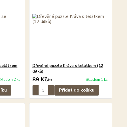
 selátkem
Dřevěné puzzle Kráva s telátkem (12
dílků)
89 Kč
Skladem 2 ks
Skladem 1 ks
/
ks
šíku
Přidat do košíku