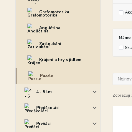
Grafomotorika
Akc
Angličtina
Máme p
Zatloukání
Skl
Krájení a hry s jídlem
Puzzle
Nejnově
4 - 5 let
Zobrazuji 
Předškoláci
Prvňáci