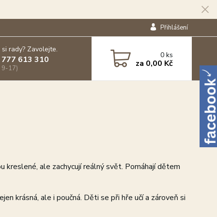
Přihlášení
 si rady? Zavolejte.
0
ks
 777 613 310
za
0,00 Kč
 9-17)
ou kreslené, ale zachycují reálný svět. Pomáhají dětem
n krásná, ale i poučná. Děti se při hře učí a zároveň si