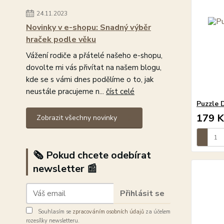
24.11.2023
Novinky v e-shopu: Snadný výběr
hraček podle věku
Vážení rodiče a přátelé našeho e-shopu,
dovolte mi vás přivítat na našem blogu,
kde se s vámi dnes podělíme o to, jak
neustále pracujeme n...
číst celé
Puzzle D
179 K
Zobrazit všechny novinky
🗞️ Pokud chcete odebírat
newsletter 📰
Přihlásit se
Souhlasím se
zpracováním osobních údajů
za účelem
rozesílky newsletteru.