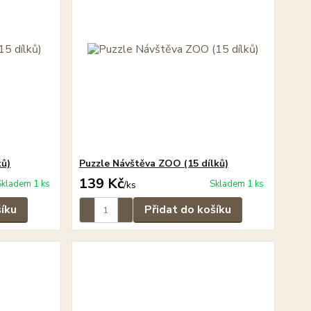
ků)
Puzzle Návštěva ZOO (15 dílků)
139 Kč
Skladem 1 ks
Skladem 1 ks
/
ks
šíku
Přidat do košíku