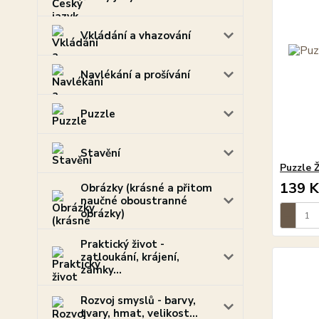
Vkládání a vhazování
Navlékání a prošívání
Puzzle
Stavění
Puzzle Ž
139 K
Obrázky (krásné a přitom
naučné oboustranné
obrázky)
Praktický život -
zatloukání, krájení,
zámky...
Rozvoj smyslů - barvy,
tvary, hmat, velikost...