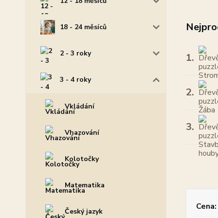
12 - 18 měsíců
Nejpro
18 - 24 měsíců
2 - 3 roky
1.
3 - 4 roky
2.
Vkládání
3.
Vhazování
Kolotočky
Matematika
Cena:
Český jazyk