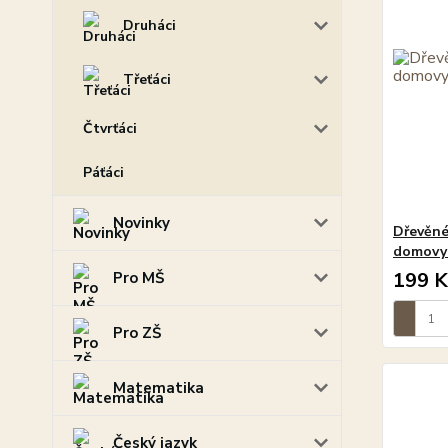
Druháci
Třeťáci
Čtvrťáci
Páťáci
Novinky
Dřevěné 
domovy 
199 K
Pro MŠ
Pro ZŠ
Matematika
Český jazyk