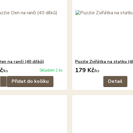
en na ranči (40 dílků)
Puzzle Zvířátka na statku (4
č
179 Kč
Skladem 1 ks
/
ks
/
ks
Přidat do košíku
Detail