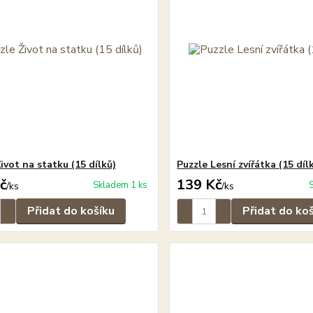
ivot na statku (15 dílků)
Puzzle Lesní zvířátka (15 díl
č
139 Kč
Skladem 1 ks
/
ks
/
ks
Přidat do košíku
Přidat do ko