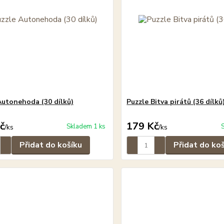
Autonehoda (30 dílků)
Puzzle Bitva pirátů (36 dílků
č
179 Kč
Skladem 1 ks
/
ks
/
ks
Přidat do košíku
Přidat do ko