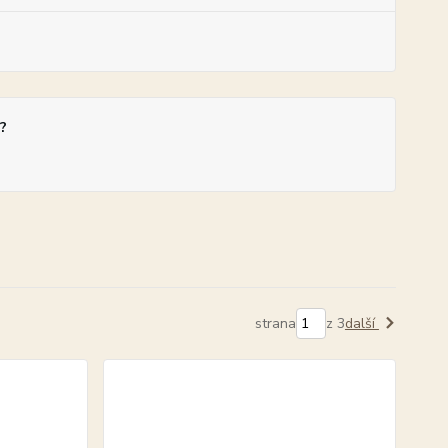
?
strana
z 3
další