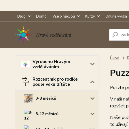
Blog
Domů
Vše o nákupu
Kurzy
Online výuka
Úvod
R
Vyrobeno Hravým
vzděláváním
Puzz
Rozcestník pro rodiče
podle věku dítěte
Puzzle pr
0-8 měsíců
V naší na
rozvíjet 
8-12 měsíců
Naše puzz
to užívají