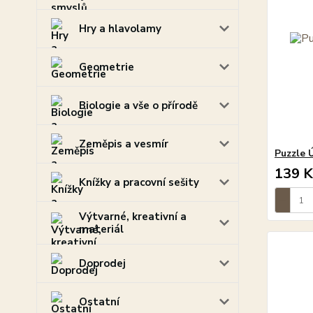
Hry a hlavolamy
Geometrie
Biologie a vše o přírodě
Zeměpis a vesmír
Puzzle Ú
139 K
Knížky a pracovní sešity
Výtvarné, kreativní a
materiál
Doprodej
Ostatní