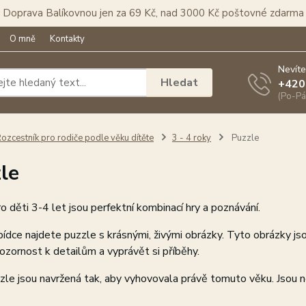
Doprava Balíkovnou jen za 69 Kč, nad 3000 Kč poštovné zdarma
O mně
Kontakty
Nevíte
Hledat
+420
(Po-Pá
ozcestník pro rodiče podle věku dítěte
3 - 4 roky
Puzzle
le
o děti 3-4 let jsou perfektní kombinací hry a poznávání.
bídce najdete puzzle s krásnými, živými obrázky. Tyto obrázky js
pozornost k detailům a vyprávět si příběhy.
le jsou navržená tak, aby vyhovovala právě tomuto věku. Jsou neje
.