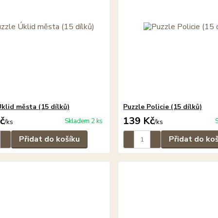
klid města (15 dílků)
Puzzle Policie (15 dílků)
č
139 Kč
Skladem 2 ks
/
ks
/
ks
Přidat do košíku
Přidat do ko