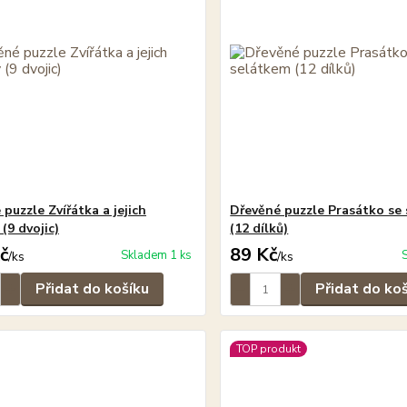
puzzle Zvířátka a jejich
Dřevěné puzzle Prasátko se
(9 dvojic)
(12 dílků)
č
89 Kč
Skladem 1 ks
/
ks
/
ks
Přidat do košíku
Přidat do ko
TOP produkt