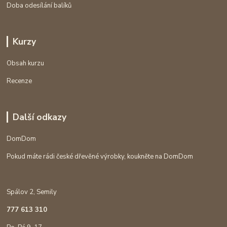
Doba odesílání balíků
Kurzy
Obsah kurzu
Recenze
Další odkazy
DomDom
Pokud máte rádi české dřevěné výrobky, koukněte na DomDom
Spálov 2, Semily
777 613 310