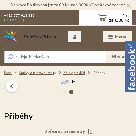
Doprava Balíkovnou jen za 69 Kč, nad 3000 Kč poštovné zdarma
0
ks
+420 777 613 310
za
0,00 Kč
(Po-Pá 9-17)
Menu
Hledat
Úvod
Knížky a pracovní sešity
Knihy pro děti
Příběhy
Příběhy
Upřesnit parametry