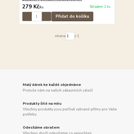
279 Kč
Skladem 1 ks
/
ks
Přidat do košíku
strana
z 1
Malý dárek ke každé objednávce
Protože nám na našich zákaznících záleží
Produkty šité na míru
Všechny produkty jsou pečlivě vybrané přímo pro Vaše
potřeby
Odesíláme obratem
Všechno zboží odesíláme co nejrychleji