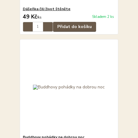
Dášeňka čili život štěněte
49 Kč
Skladem 2 ks
/
ks
Přidat do košíku
Buddhovy pohádky na dobrou noc