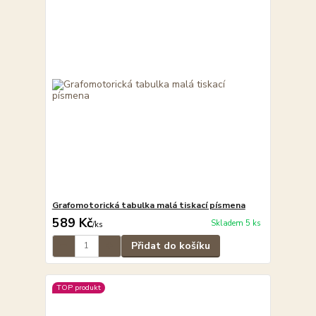
Grafomotorická tabulka malá tiskací písmena
589 Kč
Skladem 5 ks
/
ks
Přidat do košíku
TOP produkt