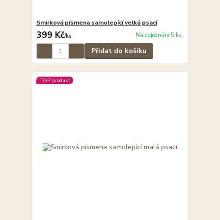
Smirková písmena samolepící velká psací
399 Kč
Na objednání 5 ks
/
ks
Přidat do košíku
TOP produkt