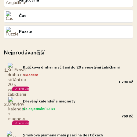
Angličtina
Čas
Puzzle
Nejprodávanější
Kuličková dráha na sčítání do 20 s veselými žabičkami
1.
Skladem
1 790 Kč
TOP produkt
Dřevěný kalendář s magnety
2.
Na objednání 13 ks
769 Kč
TOP produkt
Smirková písmena malá psací na destičkách