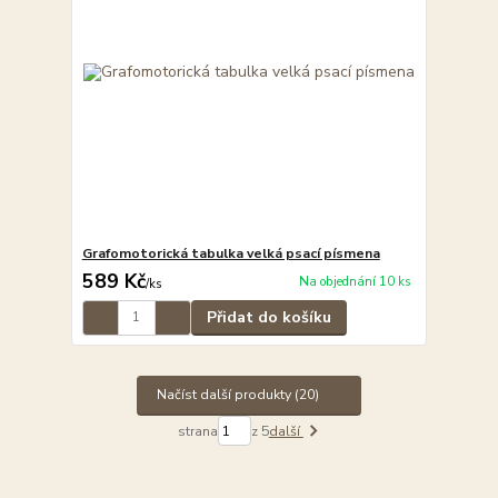
Grafomotorická tabulka velká psací písmena
589 Kč
Na objednání 10 ks
/
ks
Přidat do košíku
Načíst další produkty (20)
strana
z 5
další