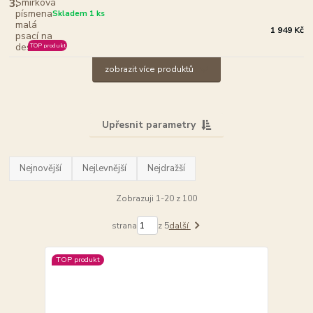
3.
Skladem 1 ks
1 949 Kč
TOP produkt
zobrazit více produktů
Upřesnit parametry
Nejnovější
Nejlevnější
Nejdražší
Zobrazuji 1-20 z 100
strana
z 5
další
TOP produkt