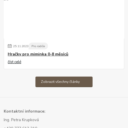
25
.
11
.
2023
Pro rodiče
Hračky pro miminka 0-8 měsíců
číst celé
Zobrazit všechny články
Kont
aktní informace:
Ing. Petra Krupková