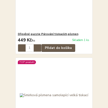
Dřevěné puzzle Párování tiskacích písmen
449 Kč
Skladem 1 ks
/
ks
Přidat do košíku
TOP produkt