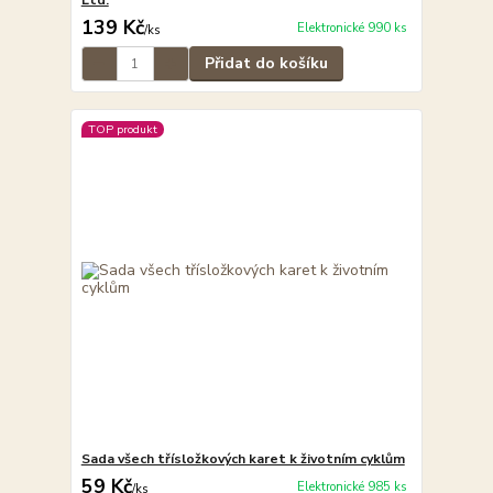
Ltd.
139 Kč
Elektronické 990 ks
/
ks
Přidat do košíku
TOP produkt
Sada všech třísložkových karet k životním cyklům
59 Kč
Elektronické 985 ks
/
ks