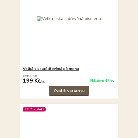
Velká tiskací dřevěná písmena
cena od
199 Kč
Skladem 42 ks
/
ks
Zvolit variantu
TOP produkt