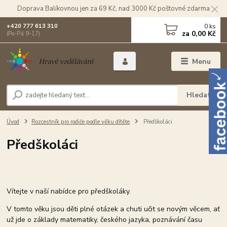
Doprava Balíkovnou jen za 69 Kč, nad 3000 Kč poštovné zdarma
0
ks
+420 777 613 310
za
0,00 Kč
(Po-Pá 9-17)
Menu
Hledat
Úvod
Rozcestník pro rodiče podle věku dítěte
Předškoláci
Předškoláci
Vítejte v naší nabídce pro předškoláky.
V tomto věku jsou děti plné otázek a chuti učit se novým věcem, ať
už jde o základy matematiky, českého jazyka, poznávání času