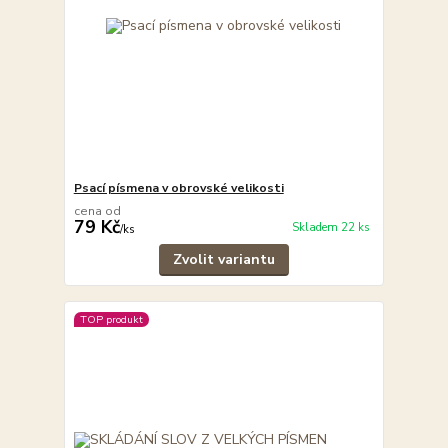
Psací písmena v obrovské velikosti
cena od
79 Kč
Skladem 22 ks
/
ks
Zvolit variantu
TOP produkt