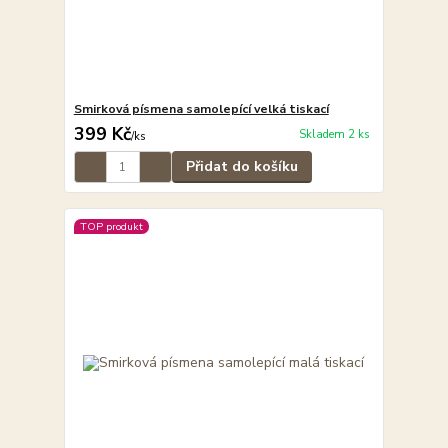
Smirková písmena samolepící velká tiskací
399 Kč
Skladem 2 ks
/
ks
Přidat do košíku
TOP produkt