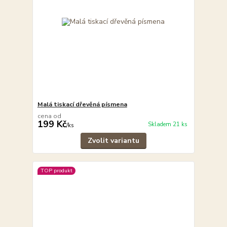
Malá tiskací dřevěná písmena
cena od
199 Kč
Skladem 21 ks
/
ks
Zvolit variantu
TOP produkt