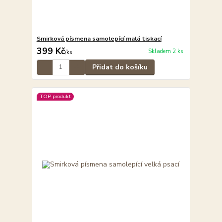
Smirková písmena samolepící malá tiskací
399 Kč
Skladem 2 ks
/
ks
Přidat do košíku
TOP produkt