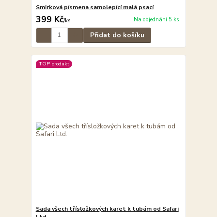
Smirková písmena samolepící malá psací
399 Kč
Na objednání 5 ks
/
ks
Přidat do košíku
TOP produkt
Sada všech třísložkových karet k tubám od Safari