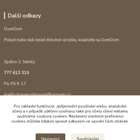
Další odkazy
DomDom
Pokud máte rádi české dřevěné výrobky, koukněte na DomDom
Spálov 2, Semily
777 613 310
Po-Pá 9-17
mailto:hravevzdelavani@seznam.cz
Pro základní funkčnost, zpříjemnění používání webu, analytické
účely a v případě udělení souhlasu také pro účely cílení reklamy
využíváme soubory cookies. Nastavení vlastních preferencí
cookies můžete kdykoli upravit odkazem ve spodní části stránek.
Souhlasím
Nastavení