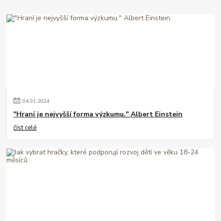
04
.
01
.
2024
"Hraní je nejvyšší forma výzkumu." Albert Einstein
číst celé