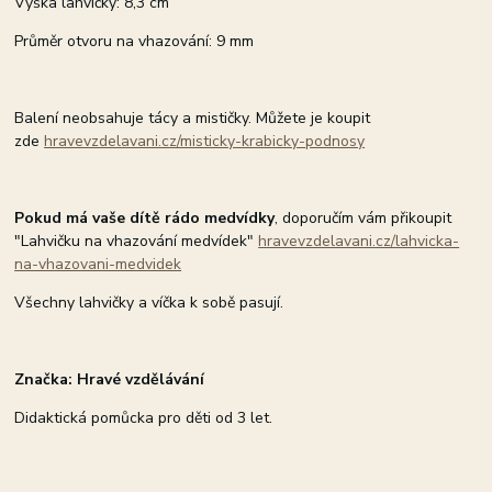
Výška lahvičky: 8,3 cm
Průměr otvoru na vhazování: 9 mm
Balení neobsahuje tácy a mističky. Můžete je koupit
zde
hravevzdelavani.cz/misticky-krabicky-podnosy
Pokud má vaše dítě rádo medvídky
, doporučím vám přikoupit
"Lahvičku na vhazování medvídek"
hravevzdelavani.cz/lahvicka-
na-vhazovani-medvidek
Všechny lahvičky a víčka k sobě pasují.
Značka: Hravé vzdělávání
Didaktická pomůcka pro děti od 3 let.