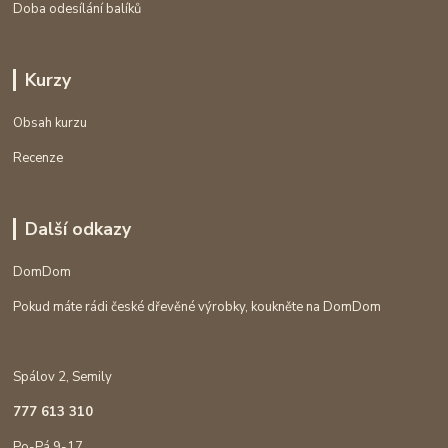
Doba odesílání balíků
Kurzy
Obsah kurzu
Recenze
Další odkazy
DomDom
Pokud máte rádi české dřevěné výrobky, koukněte na DomDom
Spálov 2, Semily
777 613 310
Po-Pá 9-17