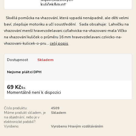
Skvělá pomůcka na vhazování, která vypadá nenápadně, ale děti velmi
baví, zlepšuje motoriku a učí soustředění. Sada obsahuje: Lahvičku na
vhazování menší hravevzdelavani.cz/lahvicka-na-vhazovani-mala Víčko
na vhazování kuliček o průměru 16 mm hravevzdelavani.cz/vicko-na-
vhazovani-kulicek-o-pru...
celý popis
Dostupnost
Skladem
Nejsme plátci DPH
69 Kč
/
ks
Momentálně není k dispozici
Číslo produktu:
4509
Máme produkt skladem, je
Skladem
na objednání, nebo je v
elektronické podobě?:
Vyrobeno:
Vyrobeno Hravým vzděláváním