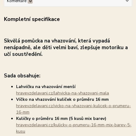
Komentáře
0
Kompletní specifikace
Skvělá pomůcka na vhazování, která vypadá
nenápadně, ale děti velmi baví, z
lepšuje motoriku a
učí soustředění.
Sada obsahuje:
Lahvičku na vhazování menší
hravevzdelavani.cz/lahvicka-na-vhazovani-mala
Víčko na vhazování kuliček o průměru 16 mm
hravevzdelavani.cz/vicko-na-vhazovani-kulicek-o-prumeru-
16-mm
Kuličky o průměru 16 mm (5 kusů mix barev)
hravevzdelavani.cz/kulicky-o-prumeru-16-mm-mix-barev-5-
kusu