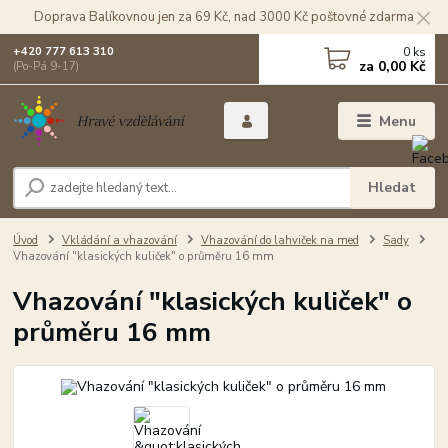
Doprava Balíkovnou jen za 69 Kč, nad 3000 Kč poštovné zdarma
0
ks
+420 777 613 310
za
0,00 Kč
(Po-Pá 9-17)
Menu
Hledat
Úvod
Vkládání a vhazování
Vhazování do lahviček na med
Sady
Vhazování "klasických kuliček" o průměru 16 mm
Vhazování "klasických kuliček" o
průměru 16 mm