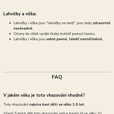
Lahvičky a víčka:
Lahvičky i víčka jsou "lahvičky na med", jsou tedy
zdravotně
nezávadné.
Otvory do víček vyrábí český truhlář pomocí laseru.
Lahvičky i víčka jsou
velmi pevné, téměř nezničitelné.
FAQ
V jakém věku je toto vhazování vhodné?
Toto vhazování
nejvíce baví děti ve věku 1-5 let.
Všech 5 mých dětí toto vhazování velice bavilo již ve věku 10