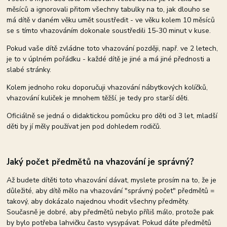
měsíců a ignorovali přitom všechny tabulky na to, jak dlouho se
má dítě v daném věku umět soustředit - ve věku kolem 10 měsíců
se s tímto vhazováním dokonale soustředili 15-30 minut v kuse.
Pokud vaše dítě zvládne toto vhazování později, např. ve 2 letech,
je to v úplném pořádku - každé dítě je jiné a má jiné přednosti a
slabé stránky.
Kolem jednoho roku doporučuji vhazování nábytkových kolíčků,
vhazování kuliček je mnohem těžší, je tedy pro starší děti.
Oficiálně se jedná o didaktickou pomůcku pro děti od 3 let, mladší
děti by jí měly používat jen pod dohledem rodičů.
Jaký počet předmětů na vhazování je správný?
Až budete dítěti toto vhazování dávat, myslete prosím na to, že je
důležité, aby dítě mělo na vhazování "správný počet" předmětů =
takový, aby dokázalo najednou vhodit všechny předměty.
Současně je dobré, aby předmětů nebylo příliš málo, protože pak
by bylo potřeba lahvičku často vysypávat. Pokud dáte předmětů