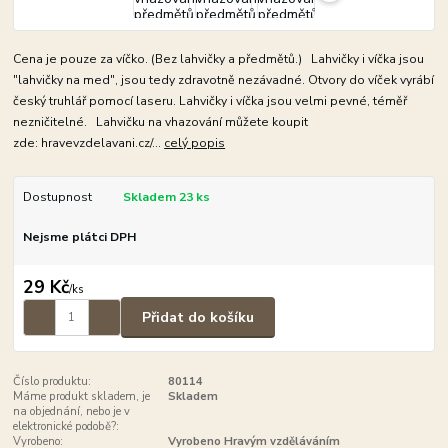
Cena je pouze za víčko. (Bez lahvičky a předmětů.) Lahvičky i víčka jsou
"lahvičky na med", jsou tedy zdravotně nezávadné. Otvory do víček vyrábí
český truhlář pomocí laseru. Lahvičky i víčka jsou velmi pevné, téměř
nezničitelné. Lahvičku na vhazování můžete koupit
zde: hravevzdelavani.cz/...
celý popis
Dostupnost
Skladem 23 ks
Nejsme plátci DPH
29 Kč
/
ks
Přidat do košíku
Číslo produktu:
80114
Máme produkt skladem, je
Skladem
na objednání, nebo je v
elektronické podobě?:
Vyrobeno:
Vyrobeno Hravým vzděláváním