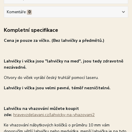
Komentáře
0
Kompletní specifikace
Cena je pouze za víčko. (Bez lahvičky a předmětů.)
Lahvičky i víčka jsou "lahvičky na med", jsou tedy zdravotně
nezávadné.
Otvory do víček vyrábí český truhlář pomocí laseru.
Lahvičky i víčka jsou velmi pevné, téměř nezničitelné.
Lahvičku na vhazování můžete koupit
zde:
hravevzdelavani.cz/lahvicky-na-vhazovani2
Ke vhazování nábytkových kolíčků o průměru 10 mm vám
doporučím větší lahvičku nebo medvídka, menší lahvička je na tyto