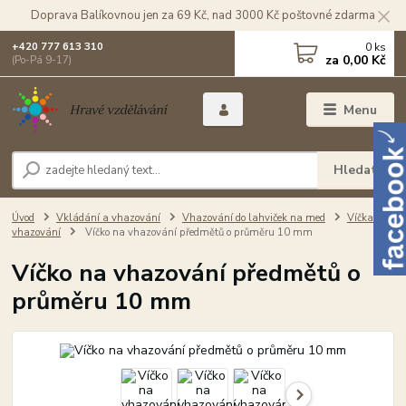
Doprava Balíkovnou jen za 69 Kč, nad 3000 Kč poštovné zdarma
0
ks
+420 777 613 310
za
0,00 Kč
(Po-Pá 9-17)
Menu
Hledat
Úvod
Vkládání a vhazování
Vhazování do lahviček na med
Víčka na
vhazování
Víčko na vhazování předmětů o průměru 10 mm
Víčko na vhazování předmětů o
průměru 10 mm