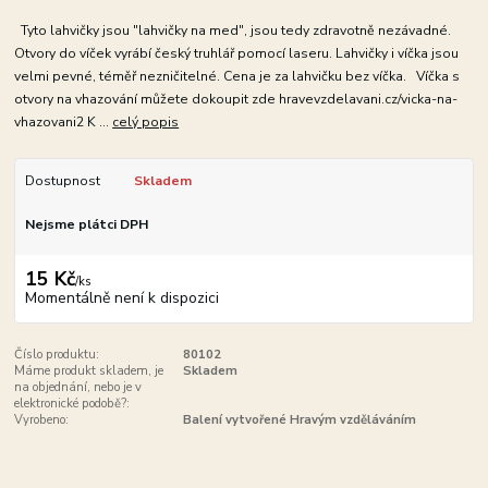
Tyto lahvičky jsou "lahvičky na med", jsou tedy zdravotně nezávadné.
Otvory do víček vyrábí český truhlář pomocí laseru. Lahvičky i víčka jsou
velmi pevné, téměř nezničitelné. Cena je za lahvičku bez víčka. Víčka s
otvory na vhazování můžete dokoupit zde hravevzdelavani.cz/vicka-na-
vhazovani2 K ...
celý popis
Dostupnost
Skladem
Nejsme plátci DPH
15 Kč
/
ks
Momentálně není k dispozici
Číslo produktu:
80102
Máme produkt skladem, je
Skladem
na objednání, nebo je v
elektronické podobě?:
Vyrobeno:
Balení vytvořené Hravým vzděláváním