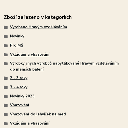
Zboží zařazeno v kategoriích
Vyrobeno Hravým vzděláváním
Novinky
Pro MŠ
Vkládání a vhazování
Výrobky jiných výrobců napytlíkované Hravým vzděláváním
do menších balení
2 - 3 roky
3 - 4 roky
Novinky 2023
Vhazování
Vhazování do lahviček na med
Vkládání a vhazování