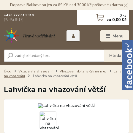
Doprava Balíkovnou jen za 69 Kč, nad 3000 Kč poštovné zdarma
0
ks
+420 777 613 310
za
0,00 Kč
(Po-Pá 9-17)
Menu
Hledat
Úvod
Vkládání a vhazování
Vhazování do lahviček na med
Lahvičky
na vhazování
Lahvička na vhazování větší
Lahvička na vhazování větší