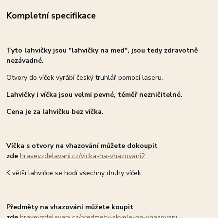
Kompletní specifikace
Tyto lahvičky jsou "lahvičky na med", jsou tedy zdravotně
nezávadné.
Otvory do víček vyrábí český truhlář pomocí laseru.
Lahvičky i víčka jsou velmi pevné, téměř nezničitelné.
Cena je za lahvičku bez víčka.
Víčka s otvory na vhazování můžete dokoupit
zde
hravevzdelavani.cz/vicka-na-vhazovani2
K větší lahvičce se hodí všechny druhy víček.
Předměty na vhazování můžete koupit
zde
hravevzdelavani.cz/predmety-skvele-na-vhazovani