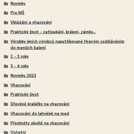
Novinky
Pro MŠ
Vkládání a vhazování
Praktický život - zatloukání, krájení, zámky...
Výrobky jiných výrobců napytlíkované Hravým vzděláváním
do menších balení
2 - 3 roky
3 - 4 roky
Novinky 2023
Vhazování
Praktický život
Dřevěné krabičky na vhazování
Vhazování do lahviček na med
Předměty skvělé na vhazování
Ostatní