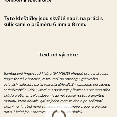
Tyto kleštičky jsou skvělé např. na práci s
kuličkami o průměru 6 mm a 8 mm.
Text od výrobce
Bambusové fingerfood kleště (BAMBUS) vhodné pro servírování
finger foodů v hotelích, restaurací, na cateringu, grilovačku,
oslavách, zahradní party. Materiál BAMBUS - obsahuje přirozenou
antimikrobiální látku, která mu poskytuje přirozenou ochranu před
škůdci a plísněmi. Považován je za nejrychleji rostoucí dřevitou
rostlinu, která dokáže vyrůst jeden metr za den a po seříznutí,
sklizni není nutná nová výsadba, protože znovu zregeneruje jako
tráva. Kleště jsou zhotoveny z rostlinných složek.