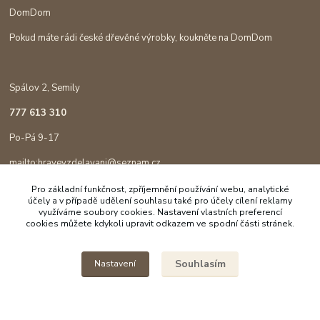
DomDom
Pokud máte rádi české dřevěné výrobky, koukněte na DomDom
Spálov 2, Semily
777 613 310
Po-Pá 9-17
mailto:hravevzdelavani@seznam.cz
Pro základní funkčnost, zpříjemnění používání webu, analytické
účely a v případě udělení souhlasu také pro účely cílení reklamy
využíváme soubory cookies. Nastavení vlastních preferencí
cookies můžete kdykoli upravit odkazem ve spodní části stránek.
Souhlasím
Nastavení
Copyright © 2023 Hravé vzdělávání
Vytvořeno na
Eshop-rychle.cz