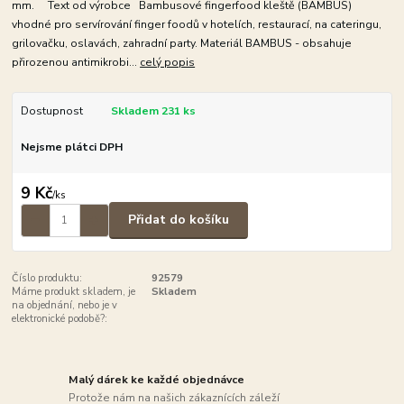
mm. Text od výrobce Bambusové fingerfood kleště (BAMBUS)
vhodné pro servírování finger foodů v hotelích, restaurací, na cateringu,
grilovačku, oslavách, zahradní party. Materiál BAMBUS - obsahuje
přirozenou antimikrobi...
celý popis
Dostupnost
Skladem 231 ks
Nejsme plátci DPH
9 Kč
/
ks
Přidat do košíku
Číslo produktu:
92579
Máme produkt skladem, je
Skladem
na objednání, nebo je v
elektronické podobě?:
Malý dárek ke každé objednávce
Protože nám na našich zákaznících záleží