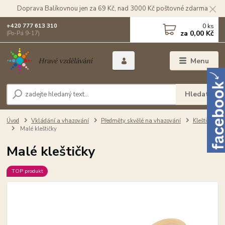
Doprava Balíkovnou jen za 69 Kč, nad 3000 Kč poštovné zdarma
0
ks
+420 777 613 310
za
0,00 Kč
(Po-Pá 9-17)
Menu
Hledat
Úvod
Vkládání a vhazování
Předměty skvělé na vhazování
Kleštičky
Malé kleštičky
Malé kleštičky
TOP produkt