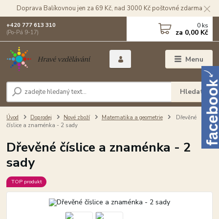
Doprava Balíkovnou jen za 69 Kč, nad 3000 Kč poštovné zdarma
0
ks
+420 777 613 310
za
0,00 Kč
(Po-Pá 9-17)
Menu
Hledat
Úvod
Doprodej
Nové zboží
Matematika a geometrie
Dřevěné
číslice a znaménka - 2 sady
Dřevěné číslice a znaménka - 2
sady
TOP produkt