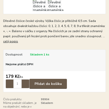
Dřevěné číslice české výroby. Výška číslic je přibližně 6,5 cm. Sada
obsahuje dvakrát každou číslici: 0, 1, 2, 3, 4, 5, 6, 7, 8, 9 a třikrát znaménka:
+, -, =. Baleno v sáčku z organzy. Na číslicích je ze zadní strany ochranný
papír, používaný při řezání proti poničení barev, jde snadno sloupnout. ...
celý popis
Dostupnost
Skladem 1 ks
Nejsme plátci DPH
179 Kč
/
ks
Přidat do košíku
Číslo produktu:
99904
Máme produkt skladem, je
Skladem
na objednání, nebo je v