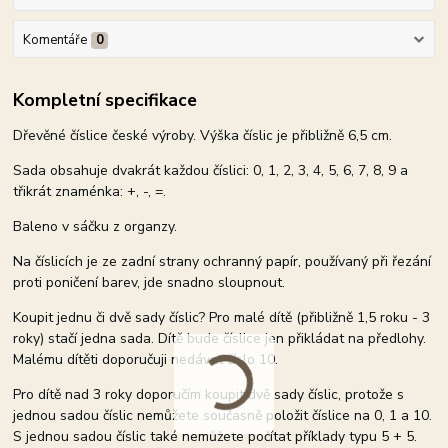
Komentáře
0
Kompletní specifikace
Dřevěné číslice české výroby. Výška číslic je přibližně 6,5 cm.
Sada obsahuje dvakrát každou číslici: 0, 1, 2, 3, 4, 5, 6, 7, 8, 9 a
třikrát znaménka: +, -, =.
Baleno v sáčku z organzy.
Na číslicích je ze zadní strany ochranný papír, používaný při řezání
proti poničení barev, jde snadno sloupnout.
Koupit jednu či dvě sady číslic? Pro malé dítě (přibližně 1,5 roku - 3
roky) stačí jedna sada. Dítě bude číslice jen přikládat na předlohy.
Malému dítěti doporučuji nedávat číslo 10.
Pro dítě nad 3 roky doporučím koupit dvě sady číslic, protože s
jednou sadou číslic nemůžete současně položit číslice na 0, 1 a 10.
S jednou sadou číslic také nemůžete počítat příklady typu 5 + 5.