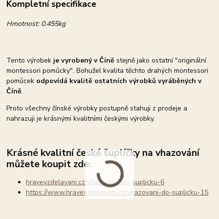
Kompletní specifikace
Hmotnost:
0.455kg
Tento výrobek
je vyrobený v Číně
stejně jako ostatní "originální
montessori pomůcky". Bohužel kvalita těchto drahých montessori
pomůcek
odpovídá kvalitě ostatních výrobků vyráběných v
Číně
.
Proto všechny čínské výrobky postupně stahuji z prodeje a
nahrazuji je krásnými kvalitními českými výrobky.
Krásné kvalitní české šuplíčky na vhazování
můžete koupit zde:
hravevzdelavani.cz/vhazovani-do-suplicku-6
https://www.hravevzdelavani.cz/vhazovani-do-suplicku-15