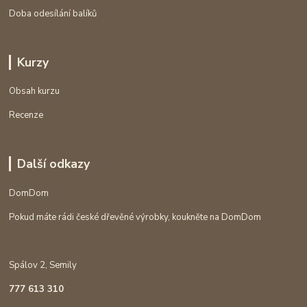
Doba odesílání balíků
Kurzy
Obsah kurzu
Recenze
Další odkazy
DomDom
Pokud máte rádi české dřevěné výrobky, koukněte na DomDom
Spálov 2, Semily
777 613 310