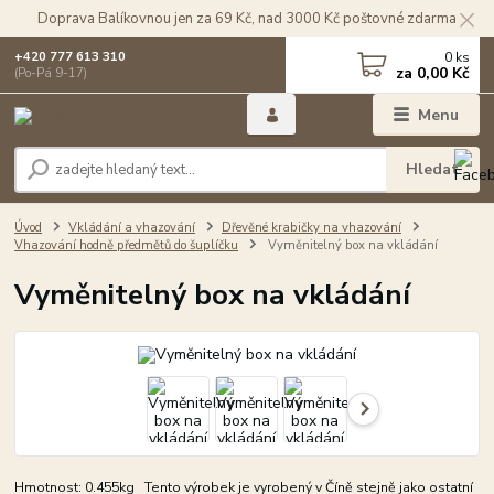
Doprava Balíkovnou jen za 69 Kč, nad 3000 Kč poštovné zdarma
0
ks
+420 777 613 310
za
0,00 Kč
(Po-Pá 9-17)
Menu
Hledat
Úvod
Vkládání a vhazování
Dřevěné krabičky na vhazování
Vhazování hodně předmětů do šuplíčku
Vyměnitelný box na vkládání
Vyměnitelný box na vkládání
Hmotnost: 0.455kg Tento výrobek je vyrobený v Číně stejně jako ostatní