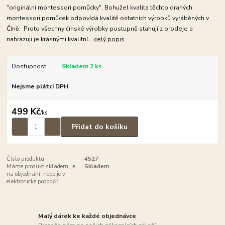
"originální montessori pomůcky". Bohužel kvalita těchto drahých
montessori pomůcek odpovídá kvalitě ostatních výrobků vyráběných v
Číně. Proto všechny čínské výrobky postupně stahuji z prodeje a
nahrazuji je krásnými kvalitní...
celý popis
Dostupnost
Skladem 2 ks
Nejsme plátci DPH
499 Kč
/
ks
Přidat do košíku
Číslo produktu:
4527
Máme produkt skladem, je
Skladem
na objednání, nebo je v
elektronické podobě?:
Malý dárek ke každé objednávce