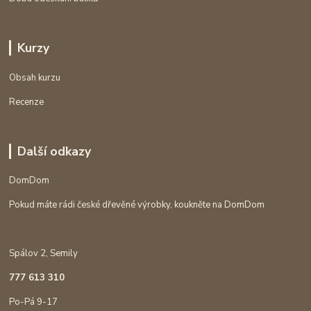
Kurzy
Obsah kurzu
Recenze
Další odkazy
DomDom
Pokud máte rádi české dřevěné výrobky, koukněte na DomDom
Spálov 2, Semily
777 613 310
Po-Pá 9-17