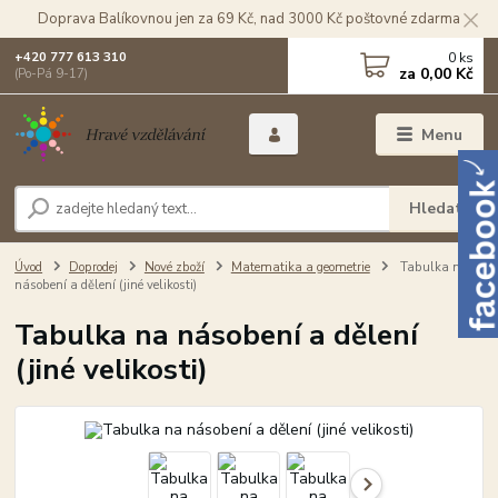
Doprava Balíkovnou jen za 69 Kč, nad 3000 Kč poštovné zdarma
0
ks
+420 777 613 310
za
0,00 Kč
(Po-Pá 9-17)
Menu
Hledat
Úvod
Doprodej
Nové zboží
Matematika a geometrie
Tabulka na
násobení a dělení (jiné velikosti)
Tabulka na násobení a dělení
(jiné velikosti)