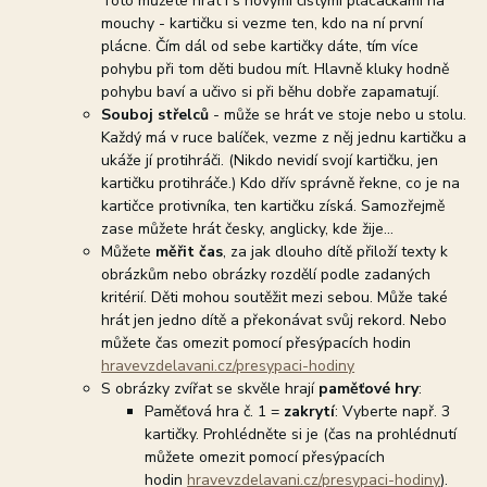
Toto můžete hrát i s novými čistými plácačkami na
mouchy - kartičku si vezme ten, kdo na ní první
plácne. Čím dál od sebe kartičky dáte, tím více
pohybu při tom děti budou mít. Hlavně kluky hodně
pohybu baví a učivo si při běhu dobře zapamatují.
Souboj střelců
- může se hrát ve stoje nebo u stolu.
Každý má v ruce balíček, vezme z něj jednu kartičku a
ukáže jí protihráči. (Nikdo nevidí svojí kartičku, jen
kartičku protihráče.) Kdo dřív správně řekne, co je na
kartičce protivníka, ten kartičku získá. Samozřejmě
zase můžete hrát česky, anglicky, kde žije...
Můžete
měřit čas
, za jak dlouho dítě přiloží texty k
obrázkům nebo obrázky rozdělí podle zadaných
kritérií. Děti mohou soutěžit mezi sebou. Může také
hrát jen jedno dítě a překonávat svůj rekord. Nebo
můžete čas omezit pomocí přesýpacích hodin
hravevzdelavani.cz/presypaci-hodiny
S obrázky zvířat se skvěle hrají
paměťové hry
:
Paměťová hra č. 1 =
zakrytí
: Vyberte např. 3
kartičky. Prohlédněte si je (čas na prohlédnutí
můžete omezit pomocí přesýpacích
hodin
hravevzdelavani.cz/presypaci-hodiny
).