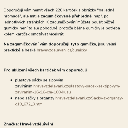
Doporučuji vám nemít všech 220 kartiček s obrázky "na jedné
hromadě", ale mít je
zagumičkované přehledně
, např. po
jednotlivých stránkách. K zagumičkování můžete použít běžné
gumičky, není to ale pohodlné, protože běžné gumičky je potřeba
kolem kartiček omotávat vícekrát.
Na zagumičkování vám doporučuji tyto gumičky
, jsou velmi
praktické a hezké
hravevzdelavani.cz/gumicky
Pro uklizení všech kartiček vám doporučuji
plastové sáčky se zipovým
zavíráním
hravevzdelavani.cz/plastovy-sacek-se-zipovym-
zaviranim-16x16-cm-100-kusu
nebo sáčky z organzy
hravevzdelavani.cz/Sacky-z-organzy-
c19_672_3.htm
Značka: Hravé vzdělávání