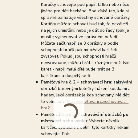
Kartičky schovejte pod papír, látku nebo něco
jiného pro děti hezkého. Bod získá ten, kdo si
správně pamatuje všechny schované obrázky.
Kartičky můžete schovat buď tak, že nezáleží
na jejich umístění, nebo je dát do řady (pak je
musíte vyjmenovat ve správném pořadí).
Můžete začít např. se 3 obrázky a podle
schopností hráčů pak množství kartiček
zvyšovat. Pokud jsou schopnosti hráčů
nevyrovnané, můžou hrát s různým množstvím
karet - např. malé dítě bude hrát se 3
kartičkami a dospělý se 6.
Paměťová hra č. 2 =
schovávací hra
: zakrývání
obrázků barevnými kolečky, házení kostkami a
hádání, jaký obrázek je kde schovaný. Mé děti
to velmi baví
hravevzdelavani.cz/schovavaci-
hra2
Paměťová hra č. 3 =
schovávání obrázků po
místnosti nebo venku
: Vyberte několik
kartiček, společně s dětmi tyto kartičky někam
schovejte. Pak: