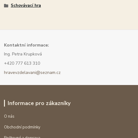
Schovávací hra
Kont
aktní informace:
Ing. Petra Krupková
+420 777 613 310
hravevzdelavani@seznam.cz
Informace pro zákazníky
O nás
Obchodní podmínky
Poštovné a doprava