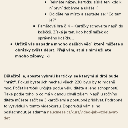
Řekněte název. Kartičku získá ten, kdo k
ní první doběhne a ukáže jí.
Dojděte na místo a zeptejte se: "Co tam
je?"
Paměťová hra č. 4 = Kartičky schovejte např. do
košíčků. Získá je ten, kdo hodí míček do
správného košíčku...
Určitě vás napadne mnoho dalších věcí, které můžete s
obrázky zvířat dělat. Přeji vám, ať si s nimi užijete
mnoho zábavy. :-)
Důležité je, abyste vybrali kartičky, se kterými si dítě bude
"hrát".
Pokud byste jich nechali všech 220, bylo by to hrozně
moc. Počet kartiček určujte podle věku dítěte a jeho schopností.
Také podle toho, o co má v danou chvíli zájem. Např. u ročního
dítěte můžete začít se 3 kartičkami a postupně přidávat. Podrobně
to vysvětluji v tomto videokurzu. Doporučuji vám si ho
poslechnout, je zdarma
naucmese.cz/kurz/video-jak-vzdelavat-
deti