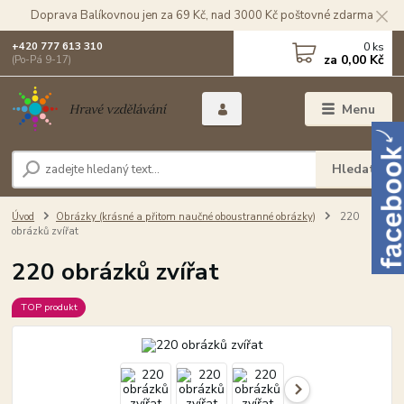
Doprava Balíkovnou jen za 69 Kč, nad 3000 Kč poštovné zdarma
0
ks
+420 777 613 310
za
0,00 Kč
(Po-Pá 9-17)
Menu
Hledat
Úvod
Obrázky (krásné a přitom naučné oboustranné obrázky)
220
obrázků zvířat
220 obrázků zvířat
TOP produkt