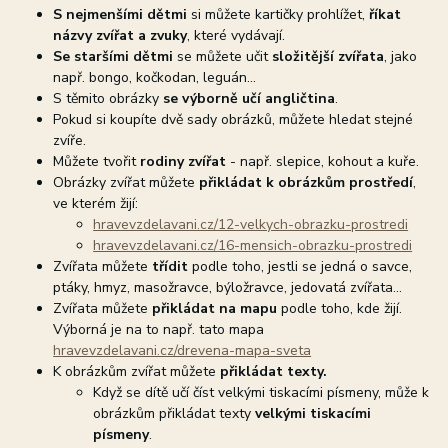
S nejmenšími dětmi
si můžete kartičky prohlížet,
říkat
názvy zvířat a zvuky
, které vydávají.
Se staršími dětmi
se můžete učit
složitější zvířata
, jako
např. bongo, kočkodan, leguán...
S těmito obrázky
se výborně učí angličtina
.
Pokud si koupíte dvě sady obrázků, můžete hledat stejné
zvíře.
Můžete tvořit
rodiny zvířat
- např. slepice, kohout a kuře.
Obrázky zvířat můžete
přikládat k obrázkům prostředí
,
ve kterém žijí:
hravevzdelavani.cz/12-velkych-obrazku-prostredi
hravevzdelavani.cz/16-mensich-obrazku-prostredi
Zvířata můžete
třídit
podle toho, jestli se jedná o savce,
ptáky, hmyz, masožravce, býložravce, jedovatá zvířata...
Zvířata můžete
přikládat na mapu
podle toho, kde žijí.
Výborná je na to např. tato mapa
hravevzdelavani.cz/drevena-mapa-sveta
K obrázkům zvířat můžete
přikládat texty.
Když se dítě učí číst velkými tiskacími písmeny, může k
obrázkům přikládat texty
velkými tiskacími
písmeny
.