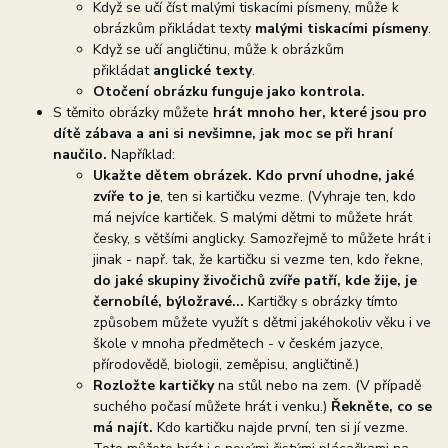
Když se učí číst malými tiskacími písmeny, může k
obrázkům přikládat texty
malými tiskacími písmeny
.
Když se učí angličtinu, může k obrázkům
přikládat
anglické texty
.
Otočení obrázku funguje jako kontrola.
S těmito obrázky můžete
hrát mnoho her, které jsou pro
dítě zábava a ani si nevšimne, jak moc se při hraní
naučilo.
Například:
Ukažte dětem obrázek. Kdo první uhodne, jaké
zvíře to je
, ten si kartičku vezme. (Vyhraje ten, kdo
má nejvíce kartiček. S malými dětmi to můžete hrát
česky, s většími anglicky. Samozřejmě to můžete hrát i
jinak - např. tak, že kartičku si vezme ten, kdo řekne,
do jaké skupiny živočichů zvíře patří, kde žije, je
černobílé, býložravé...
Kartičky s obrázky tímto
způsobem můžete využít s dětmi jakéhokoliv věku i ve
škole v mnoha předmětech - v českém jazyce,
přírodovědě, biologii, zeměpisu, angličtině.)
Rozložte kartičky
na stůl nebo na zem. (V případě
suchého počasí můžete hrát i venku.)
Řekněte, co se
má najít.
Kdo kartičku najde první, ten si jí vezme.