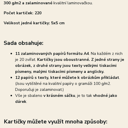
300 g/m2 a z
alaminované
kvalitní laminovačkou.
Počet kartiček: 220
Velikost jedné kartičky: 5x5 cm
Sada obsahuje:
11 zalaminovaných papírů formátu A4
. Na každém z nich
je 20 zvířat.
Kartičky jsou oboustranné. Z jedné strany je
obrázek, z druhé strany jsou texty velkými tiskacími
písmeny, malými tiskacími písmeny a anglicky.
12 papírů s texty, které můžete k obrázkům přikládat
.
(Jsou vytištěné na kvalitní papíry o gramáži 100 g/m2.
Doporučuji je zalaminovat.)
Vše je sbaleno
v krásném sáčku
, je to tak
vhodné jako
dárek
.
Kartičky můžete využít mnoha způsoby: