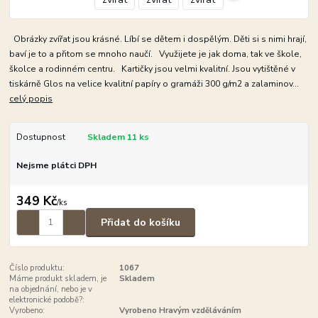
Obrázky zvířat jsou krásné. Líbí se dětem i dospělým. Děti si s nimi hrají,
baví je to a přitom se mnoho naučí. Využijete je jak doma, tak ve škole,
školce a rodinném centru. Kartičky jsou velmi kvalitní. Jsou vytištěné v
tiskárně Glos na velice kvalitní papíry o gramáži 300 g/m2 a zalaminov...
celý popis
Dostupnost
Skladem 11 ks
Nejsme plátci DPH
349 Kč
/
ks
Přidat do košíku
Číslo produktu:
1067
Máme produkt skladem, je
Skladem
na objednání, nebo je v
elektronické podobě?:
Vyrobeno:
Vyrobeno Hravým vzděláváním