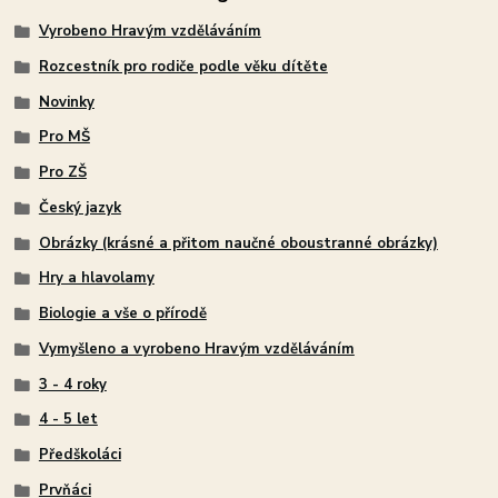
Vyrobeno Hravým vzděláváním
Rozcestník pro rodiče podle věku dítěte
Novinky
Pro MŠ
Pro ZŠ
Český jazyk
Obrázky (krásné a přitom naučné oboustranné obrázky)
Hry a hlavolamy
Biologie a vše o přírodě
Vymyšleno a vyrobeno Hravým vzděláváním
3 - 4 roky
4 - 5 let
Předškoláci
Prvňáci