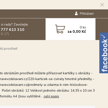
Přihlášení
 si rady? Zavolejte.
0
ks
 777 613 310
za
0,00 Kč
 9-17)
ků prostředí
o obrázkům prostředí můžete přiřazovat kartičky s obrázky -
hravevzdelavani.cz/220-karticek-se-zviraty hmotné předměty -
hravevzdelavani.cz/predmety-a-zdarma-k-nim-trislozkove-
 Počet obrázků: 12 Velikost jednoho obrázku: 14,35 x 10 cm 3
formátu A4 (Jsou vytištěné...
celý popis