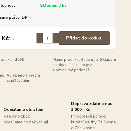
tupnost
Skladem 3 ks
sme plátci DPH
 Kč
Přidat do košíku
/
ks
roduktu:
3050
Máme produkt skladem, je
Skladem
na objednání, nebo je v
elektronické podobě?:
no:
Vyrobeno Hravým
vzděláváním
Doprava zdarma nad
Odesíláme obratem
3.000,- Kč
Všechno zboží
Při dopravě pomocí
odesíláme co nejrychleji
kurýrní služby Balíkovna
a Zásilkovna