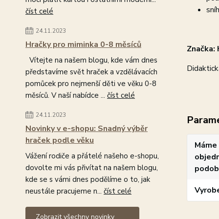
sníh
číst celé
24.11.2023
Hračky pro miminka 0-8 měsíců
Značka: 
Vítejte na našem blogu, kde vám dnes
Didaktick
představíme svět hraček a vzdělávacích
pomůcek pro nejmenší děti ve věku 0-8
měsíců. V naší nabídce ...
číst celé
24.11.2023
Param
Novinky v e-shopu: Snadný výběr
hraček podle věku
Máme 
Vážení rodiče a přátelé našeho e-shopu,
objedn
dovolte mi vás přivítat na našem blogu,
podob
kde se s vámi dnes podělíme o to, jak
Vyrob
neustále pracujeme n...
číst celé
Zobrazit všechny novinky