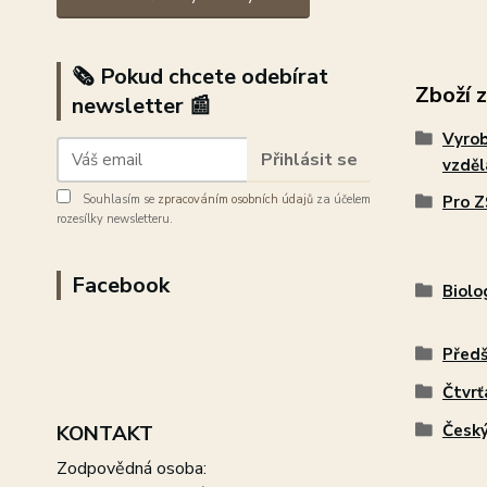
🗞️ Pokud chcete odebírat
Zboží 
newsletter 📰
Vyro
Přihlásit se
vzdě
Souhlasím se
zpracováním osobních údajů
za účelem
Pro Z
rozesílky newsletteru.
Facebook
Biolo
Předš
Čtvrť
KONTAKT
Český
Zodpovědná osoba: