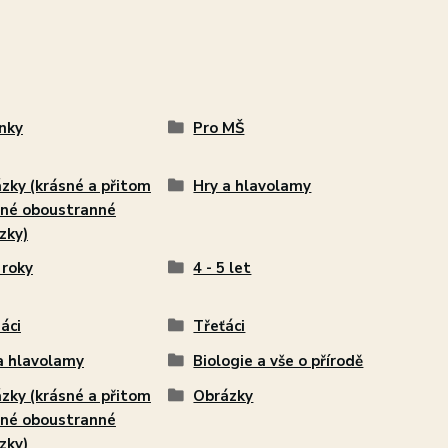
nky
Pro MŠ
zky (krásné a přitom
Hry a hlavolamy
né oboustranné
zky)
 roky
4 - 5 let
áci
Třeťáci
a hlavolamy
Biologie a vše o přírodě
zky (krásné a přitom
Obrázky
né oboustranné
zky)