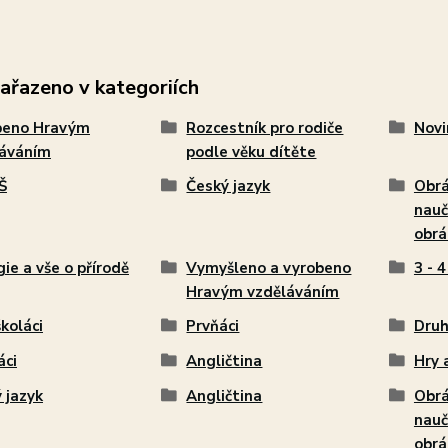
zařazeno v kategoriích
beno Hravým
Rozcestník pro rodiče
Novi
láváním
podle věku dítěte
Š
Český jazyk
Obrá
nauč
obrá
gie a vše o přírodě
Vymyšleno a vyrobeno
3 - 4
Hravým vzděláváním
koláci
Prvňáci
Druh
áci
Angličtina
Hry 
 jazyk
Angličtina
Obrá
nauč
obrá