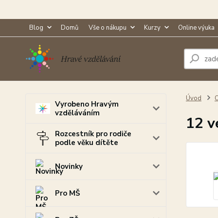
Blog
Domů
Vše o nákupu
Kurzy
Online výuka
Úvod
O
Vyrobeno Hravým
vzděláváním
12 v
Rozcestník pro rodiče
podle věku dítěte
Novinky
Pro MŠ