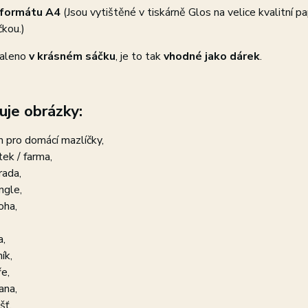
y formátu A4
(Jsou vytištěné v tiskárně Glos na velice kvalitní 
kou.)
baleno
v krásném sáčku
, je to tak
vhodné jako dárek
.
je obrázky:
 pro domácí mazlíčky,
tek / farma,
rada,
ngle,
oha,
a,
ík,
e,
ana,
šť,