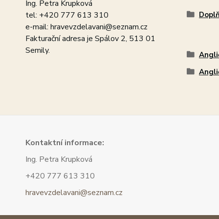
Ing. Petra Krupková
tel: +420 777 613 310
Dopl
e-mail: hravevzdelavani@seznam.cz
Fakturační adresa je Spálov 2, 513 01
Semily.
Angli
Angli
Kont
aktní informace:
Ing. Petra Krupková
+420 777 613 310
hravevzdelavani@seznam.cz