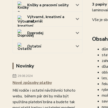
3 papír
Knížky a pracovní sešity
laminovač
Výtvarné, kreativní a
Vše je s
materiál
Doprodej
Obsahu
Ostatní
dům
sta
zah
Novinky
džu
obl
29.08.2024
les,
Nové způsoby platby
řek
rybn
Milí rodiče i ostatní návštěvníci tohoto
moř
webu, během pár dní by měla být
sav
spuštěna platební brána a budete tak
pou
moci platit kartou i ostatními moderní...