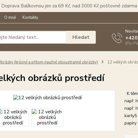
Doprava Balíkovnou jen za 69 Kč, nad 3000 Kč poštovné zdarma
O mně
Kontakty
Nevíte
Hledat
+420
(Po-Pá
brázky (krásné a přitom naučné oboustranné obrázky)
12 velkých obráz
elkých obrázků prostředí
K těmt
např. 
např. 
karty5
papíry 