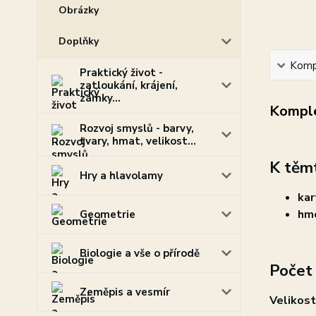
Obrázky
Doplňky
Kompl
Praktický život -
zatloukání, krájení,
zámky...
Komple
Rozvoj smyslů - barvy,
tvary, hmat, velikost...
K těm
Hry a hlavolamy
kar
hm
Geometrie
Biologie a vše o přírodě
Počet 
Zeměpis a vesmír
Velikost