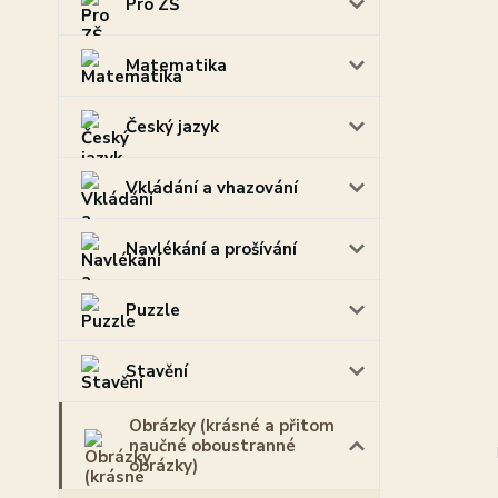
Pro ZŠ
Matematika
Český jazyk
Vkládání a vhazování
Navlékání a prošívání
Puzzle
Stavění
Obrázky (krásné a přitom
naučné oboustranné
obrázky)