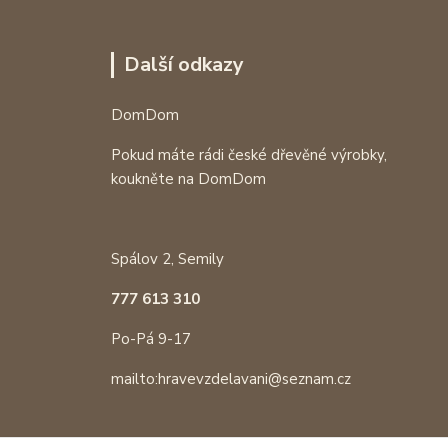
Další odkazy
DomDom
Pokud máte rádi české dřevěné výrobky,
koukněte na DomDom
Spálov 2, Semily
777 613 310
Po-Pá 9-17
mailto:hravevzdelavani@seznam.cz