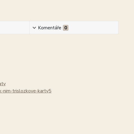
Komentáře
0
aty
k-nim-trislozkove-karty5