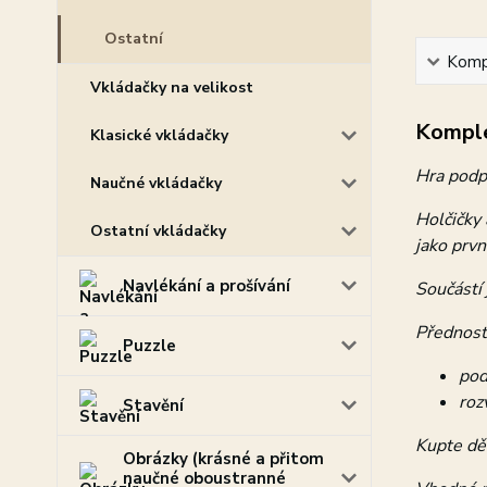
Ostatní
Kompl
Vkládačky na velikost
Komple
Klasické vkládačky
Hra podpo
Naučné vkládačky
Holčičky 
Ostatní vkládačky
jako prvn
Navlékání a prošívání
Součástí j
Přednost
Puzzle
pod
roz
Stavění
Kupte dě
Obrázky (krásné a přitom
naučné oboustranné