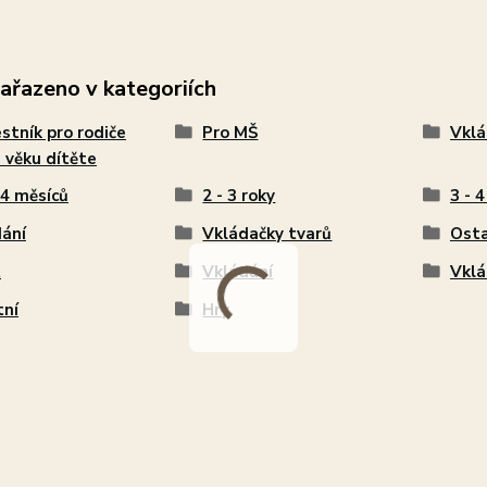
zařazeno v kategoriích
stník pro rodiče
Pro MŠ
Vklá
 věku dítěte
24 měsíců
2 - 3 roky
3 - 4
ání
Vkládačky tvarů
Osta
t
Vkládání
Vklá
tní
Hry