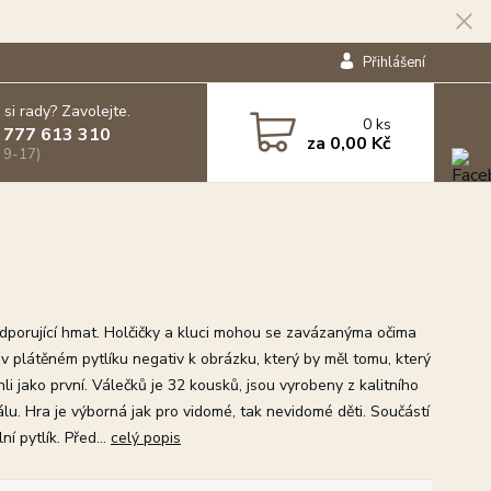
Přihlášení
 si rady? Zavolejte.
0
ks
 777 613 310
za
0,00 Kč
 9-17)
dporující hmat. Holčičky a kluci mohou se zavázanýma očima
 v plátěném pytlíku negativ k obrázku, který by měl tomu, který
hli jako první. Válečků je 32 kousků, jsou vyrobeny z kalitního
álu. Hra je výborná jak pro vidomé, tak nevidomé děti. Součástí
lní pytlík. Před...
celý popis