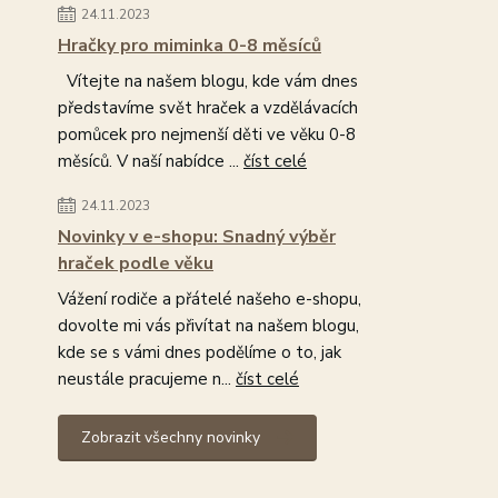
24.11.2023
Hračky pro miminka 0-8 měsíců
Vítejte na našem blogu, kde vám dnes
představíme svět hraček a vzdělávacích
pomůcek pro nejmenší děti ve věku 0-8
měsíců. V naší nabídce ...
číst celé
24.11.2023
Novinky v e-shopu: Snadný výběr
hraček podle věku
Vážení rodiče a přátelé našeho e-shopu,
dovolte mi vás přivítat na našem blogu,
kde se s vámi dnes podělíme o to, jak
neustále pracujeme n...
číst celé
Zobrazit všechny novinky