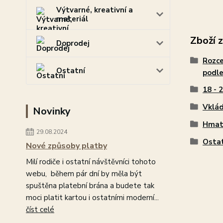
Výtvarné, kreativní a
materiál
Zboží 
Doprodej
Rozce
Ostatní
podle
18 - 
Vklád
Novinky
Hma
29.08.2024
Osta
Nové způsoby platby
Milí rodiče i ostatní návštěvníci tohoto
webu, během pár dní by měla být
spuštěna platební brána a budete tak
moci platit kartou i ostatními moderní...
číst celé