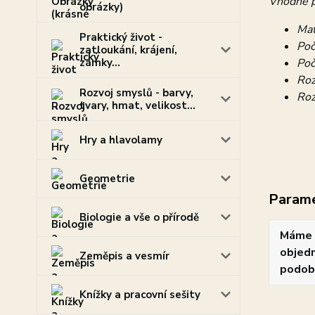
Vhodné pr
obrázky)
Mat
Praktický život -
Poč
zatloukání, krájení,
zámky...
Poč
Roz
Rozvoj smyslů - barvy,
Roz
tvary, hmat, velikost...
Hry a hlavolamy
Geometrie
Param
Biologie a vše o přírodě
Máme 
objedn
Zeměpis a vesmír
podob
Knížky a pracovní sešity