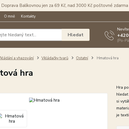
Doprava Balíkovnou jen za 69 Kč, nad 3000 Kč poštovné zdarma
O mně
Kontakty
Nevíte
Hledat
+420
(Po-Pá
kládání a vhazování
Vkládačky tvarů
Ostatní
Hmatová hra
ová hra
Hra po
hledat
si vytá
materi
je texti