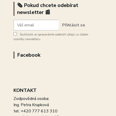
🗞️ Pokud chcete odebírat
newsletter 📰
Přihlásit se
Souhlasím se
zpracováním osobních údajů
za účelem
rozesílky newsletteru.
Facebook
KONTAKT
Zodpovědná osoba:
Ing. Petra Krupková
tel: +420 777 613 310