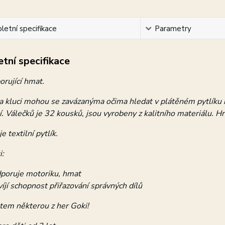
etní specifikace
Parametry
tní specifikace
rující hmat.
a kluci mohou se zavázanýma očima hledat v plátěném pytlíku ne
í. Válečků je 32 kousků, jsou vyrobeny z kalitního materiálu. H
e textilní pytlík.
i:
poruje motoriku, hmat
víjí schopnost přiřazování správných dílů
tem některou z her Goki!