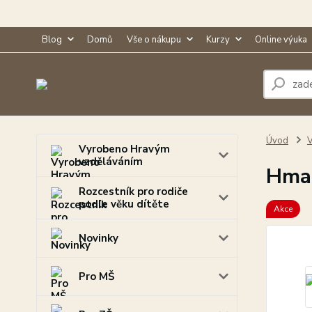
Blog
Domů
Vše o nákupu
Kurzy
Online výuka
Úvod
V
Vyrobeno Hravým
vzděláváním
Hmat
Rozcestník pro rodiče
podle věku dítěte
Akce
Novinky
Pro MŠ