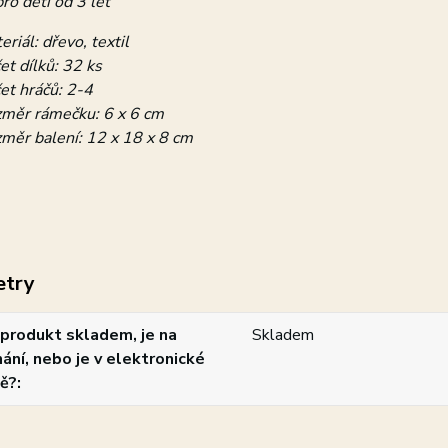
o děti od 3 let
eriál: dřevo, textil
et dílků: 32 ks
et hráčů: 2-4
měr rámečku: 6 x 6 cm
měr balení: 12 x 18 x 8 cm
etry
produkt skladem, je na
Skladem
ání, nebo je v elektronické
ě?