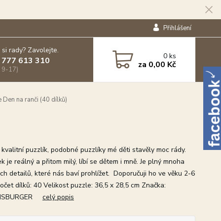
Přihlášení
 si rady? Zavolejte.
0
ks
 777 613 310
za
0,00 Kč
 9-17)
 Den na ranči (40 dílků)
kvalitní puzzlík, podobné puzzlíky mé děti stavěly moc rády.
 je reálný a přitom milý, líbí se dětem i mně. Je plný mnoha
ch detailů, které nás baví prohlížet. Doporučuji ho ve věku 2-6
očet dílků: 40 Velikost puzzle: 36,5 x 28,5 cm Značka:
NSBURGER
celý popis