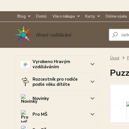
Blog
Domů
Vše o nákupu
Kurzy
Online výuka
Úvod
P
Vyrobeno Hravým
vzděláváním
Puzz
Rozcestník pro rodiče
podle věku dítěte
Novinky
Pro MŠ