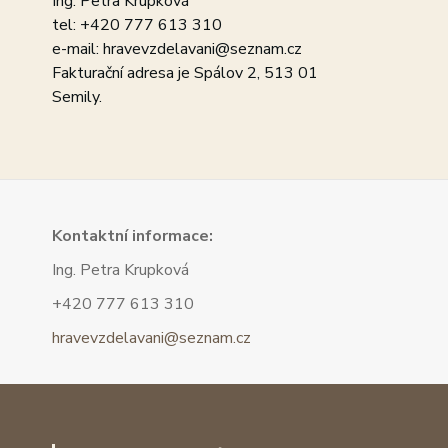
Ing. Petra Krupková
tel: +420 777 613 310
e-mail: hravevzdelavani@seznam.cz
Fakturační adresa je Spálov 2, 513 01
Semily.
Kont
aktní informace:
Ing. Petra Krupková
+420 777 613 310
hravevzdelavani@seznam.cz