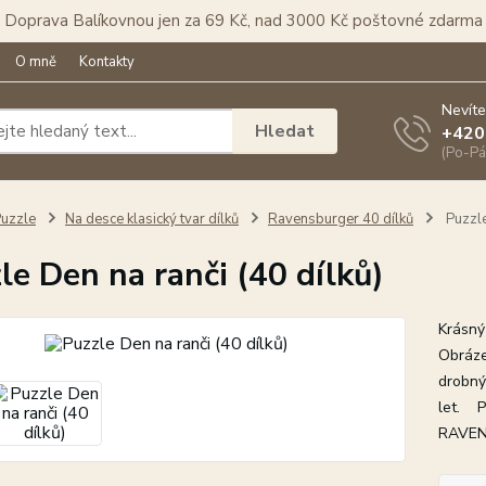
Doprava Balíkovnou jen za 69 Kč, nad 3000 Kč poštovné zdarma
O mně
Kontakty
Nevíte
Hledat
+420
(Po-Pá
uzzle
Na desce klasický tvar dílků
Ravensburger 40 dílků
Puzzle
le Den na ranči (40 dílků)
Krásný 
Obrázek
drobný
let. P
RAVE