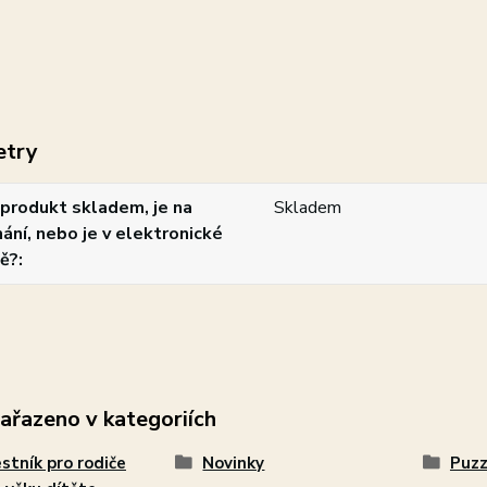
etry
produkt skladem, je na
Skladem
ání, nebo je v elektronické
ě?
zařazeno v kategoriích
stník pro rodiče
Novinky
Puzz