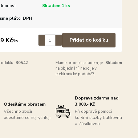
tupnost
Skladem 1 ks
sme plátci DPH
9 Kč
Přidat do košíku
/
ks
roduktu:
30542
Máme produkt skladem, je
Skladem
na objednání, nebo je v
elektronické podobě?:
Doprava zdarma nad
Odesíláme obratem
3.000,- Kč
Všechno zboží
Při dopravě pomocí
odesíláme co nejrychleji
kurýrní služby Balíkovna
a Zásilkovna