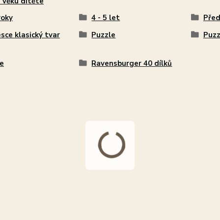
 věku dítěte
roky
4 - 5 let
Před
sce klasický tvar
Puzzle
Puzz
e
Ravensburger 40 dílků