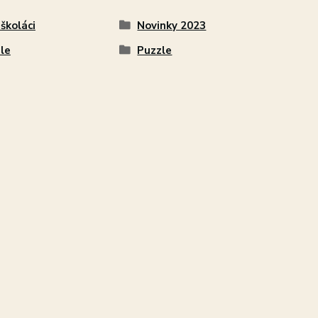
školáci
Novinky 2023
le
Puzzle