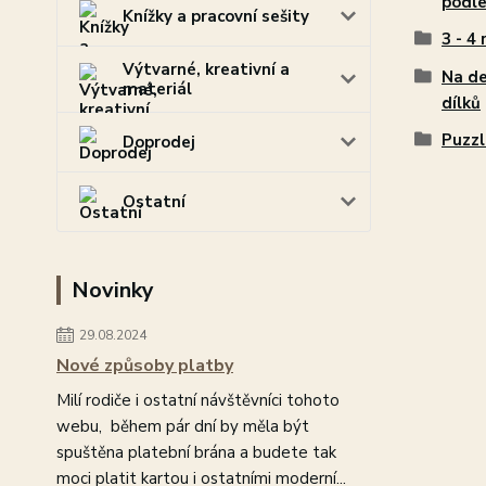
podle
Knížky a pracovní sešity
3 - 4 
Výtvarné, kreativní a
Na de
materiál
dílků
Puzzl
Doprodej
Ostatní
Novinky
29.08.2024
Nové způsoby platby
Milí rodiče i ostatní návštěvníci tohoto
webu, během pár dní by měla být
spuštěna platební brána a budete tak
moci platit kartou i ostatními moderní...