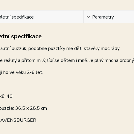
etní specifikace
Parametry
tní specifikace
alitní puzzlík, podobné puzzlíky mé děti stavěly moc rády.
e reálný a přitom milý, líbí se dětem i mně. Je plný mnoha drobný
i ho ve věku 2-6 let.
ků: 40
puzzle: 36,5 x 28,5 cm
 RAVENSBURGER