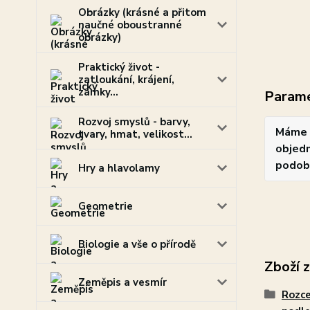
Obrázky (krásné a přitom
naučné oboustranné
obrázky)
Praktický život -
zatloukání, krájení,
zámky...
Param
Rozvoj smyslů - barvy,
Máme 
tvary, hmat, velikost...
objedn
podob
Hry a hlavolamy
Geometrie
Biologie a vše o přírodě
Zboží 
Zeměpis a vesmír
Rozce