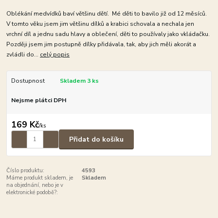
Oblékání medvídků baví většinu dětí. Mé děti to bavilo již od 12 měsíců.
V tomto věku jsem jim většinu dílků a krabici schovala a nechala jen
vrchní díl a jednu sadu hlavy a oblečení, děti to používaly jako vkládačku.
Později jsem jim postupně dílky přidávala, tak, aby jich měli akorát a
zvládli do...
celý popis
Dostupnost
Skladem 3 ks
Nejsme plátci DPH
169 Kč
/
ks
Přidat do košíku
Číslo produktu:
4593
Máme produkt skladem, je
Skladem
na objednání, nebo je v
elektronické podobě?: