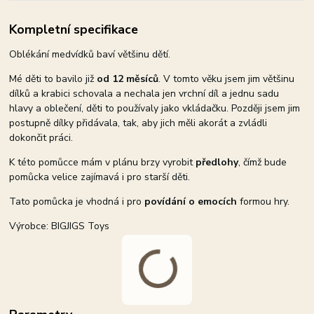
Kompletní specifikace
Oblékání medvídků baví většinu dětí.
Mé děti to bavilo již
od 12 měsíců
. V tomto věku jsem jim většinu
dílků a krabici schovala a nechala jen vrchní díl a jednu sadu
hlavy a oblečení, děti to používaly jako vkládačku. Později jsem jim
postupně dílky přidávala, tak, aby jich měli akorát a zvládli
dokončit práci.
K této pomůcce mám v plánu brzy vyrobit
předlohy
, čímž bude
pomůcka velice zajímavá i pro starší děti.
Tato pomůcka je vhodná i pro
povídání o emocích
formou hry.
Výrobce: BIGJIGS Toys