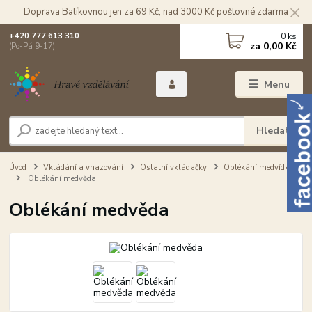
Doprava Balíkovnou jen za 69 Kč, nad 3000 Kč poštovné zdarma
0
ks
+420 777 613 310
za
0,00 Kč
(Po-Pá 9-17)
Menu
Hledat
Úvod
Vkládání a vhazování
Ostatní vkládačky
Oblékání medvídků
Oblékání medvěda
Oblékání medvěda