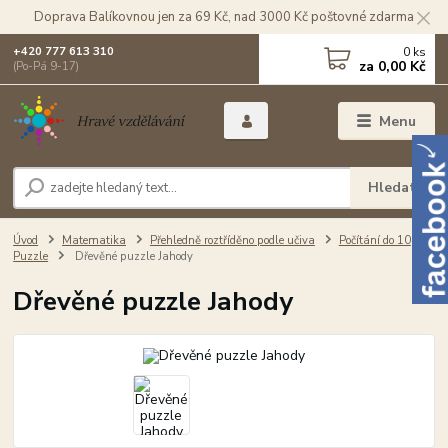
Doprava Balíkovnou jen za 69 Kč, nad 3000 Kč poštovné zdarma
0
ks
+420 777 613 310
za
0,00 Kč
(Po-Pá 9-17)
Menu
Hledat
Úvod
Matematika
Přehledně roztříděno podle učiva
Počítání do 10
Puzzle
Dřevěné puzzle Jahody
Dřevěné puzzle Jahody