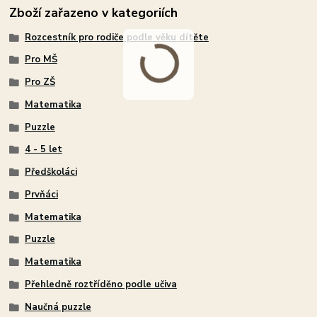
Zboží zařazeno v kategoriích
Rozcestník pro rodiče podle věku dítěte
Pro MŠ
Pro ZŠ
Matematika
Puzzle
4 - 5 let
Předškoláci
Prvňáci
Matematika
Puzzle
Matematika
Přehledně roztříděno podle učiva
Naučná puzzle