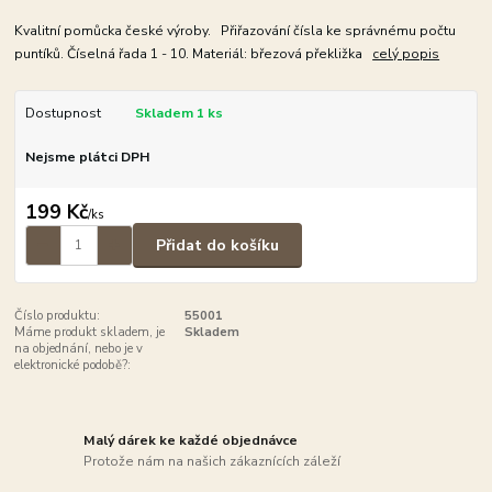
Kvalitní pomůcka české výroby. Přiřazování čísla ke správnému počtu
puntíků. Číselná řada 1 - 10. Materiál: březová překližka
celý popis
Dostupnost
Skladem 1 ks
Nejsme plátci DPH
199 Kč
/
ks
Přidat do košíku
Číslo produktu:
55001
Máme produkt skladem, je
Skladem
na objednání, nebo je v
elektronické podobě?:
Malý dárek ke každé objednávce
Protože nám na našich zákaznících záleží