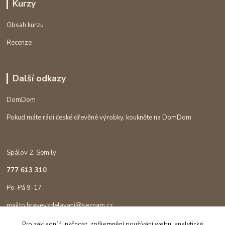
Kurzy
Obsah kurzu
Recenze
Další odkazy
DomDom
Pokud máte rádi české dřevěné výrobky, koukněte na DomDom
Spálov 2, Semily
777 613 310
Po-Pá 9-17
mailto:hravevzdelavani@seznam.cz
Pro základní funkčnost, zpříjemnění používání webu, analytické