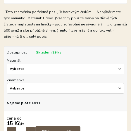
Tato znaménka perfektně pasují k barevným číslům. Na výběr máte
tyto varianty: Materiál: Dřevo. (Všechny použité barvy na dřevěných
číslech mají atesty na hračky = jsou zdravotně nezávadné.), Filc o gramáži
500 g/m2 a síle přibližně 3 mm. (Tento filc je krásný a do ruky velmi
příjemný. S o...
celý popis
Dostupnost
Skladem 29 ks
Materiál
Znaménka
Nejsme plátci DPH
cena od
15 Kč
/
ks