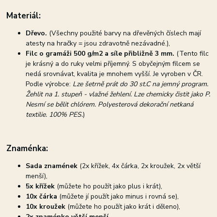
Materiál:
Dřevo.
(Všechny použité barvy na dřevěných číslech mají
atesty na hračky = jsou zdravotně nezávadné.),
Filc o gramáži 500 g/m2 a síle přibližně 3 mm.
(Tento filc
je krásný a do ruky velmi příjemný. S obyčejným filcem se
nedá srovnávat, kvalita je mnohem vyšší. Je vyroben v ČR.
Podle výrobce:
Lze šetrně prát do 30 st.C na jemný program.
Žehlit na 1. stupeň - vlažné žehlení. Lze chemicky čistit jako P.
Nesmí se bělit chlórem. Polyesterová dekorační netkaná
textilie. 100% PES.
)
Znaménka:
Sada znamének
(2x křížek, 4x čárka, 2x kroužek, 2x větší
menší),
5x křížek
(můžete ho použít jako plus i krát),
10x čárka
(můžete jí použít jako minus i rovná se),
10x kroužek
(můžete ho použít jako krát i děleno),
2x znaménko větší menší
,