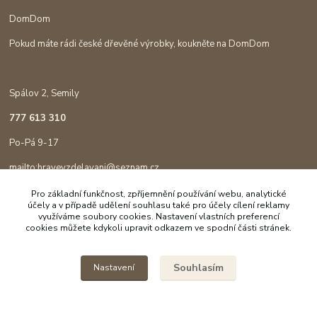
DomDom
Pokud máte rádi české dřevěné výrobky, koukněte na DomDom
Spálov 2, Semily
777 613 310
Po-Pá 9-17
mailto:hravevzdelavani@seznam.cz
Pro základní funkčnost, zpříjemnění používání webu, analytické
účely a v případě udělení souhlasu také pro účely cílení reklamy
využíváme soubory cookies. Nastavení vlastních preferencí
cookies můžete kdykoli upravit odkazem ve spodní části stránek.
Souhlasím
Nastavení
Copyright © 2023 Hravé vzdělávání
Vytvořeno na
Eshop-rychle.cz