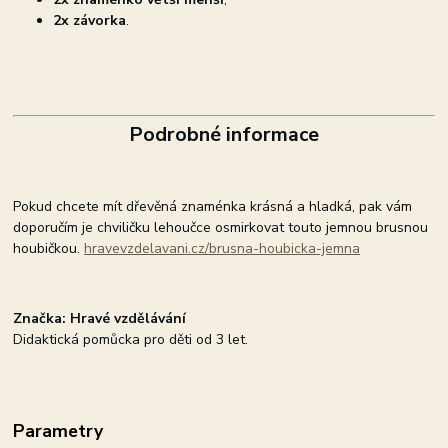
2x závorka
.
Podrobné informace
Pokud chcete mít dřevěná znaménka krásná a hladká, pak vám
doporučím je chviličku lehoučce osmirkovat touto jemnou brusnou
houbičkou.
hravevzdelavani.cz/brusna-houbicka-jemna
Značka: Hravé vzdělávání
Didaktická pomůcka pro děti od 3 let.
Parametry