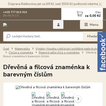
Doprava Balíkovnou jen za 69 Kč, nad 3000 Kč poštovné zdarma
0
ks
+420 777 613 310
za
0,00 Kč
(Po-Pá 9-17)
Menu
Hledat
Úvod
Matematika
Výrobky Hravého vzdělávání roztříděné podle druhu
Číslice a znaménka
Barevná velká čísla a znaménka
Dřevěná a
filcová znaménka k barevným číslům
Dřevěná a filcová znaménka k
barevným číslům