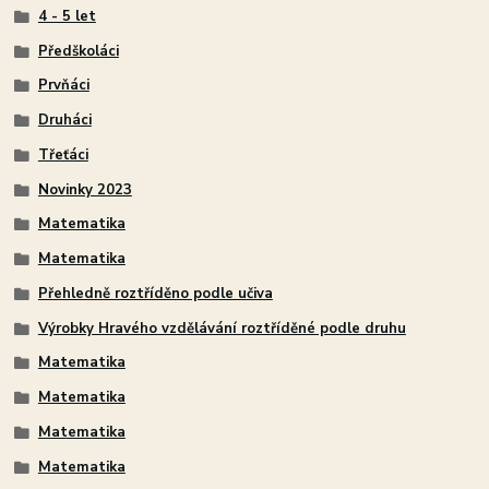
4 - 5 let
Předškoláci
Prvňáci
Druháci
Třeťáci
Novinky 2023
Matematika
Matematika
Přehledně roztříděno podle učiva
Výrobky Hravého vzdělávání roztříděné podle druhu
Matematika
Matematika
Matematika
Matematika