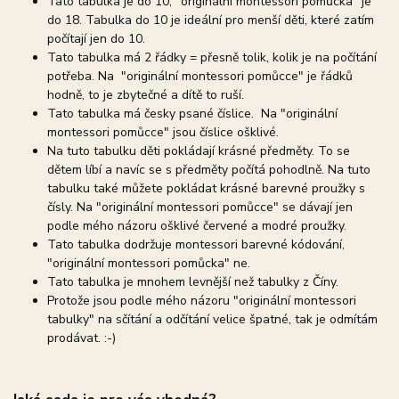
Tato tabulka je do 10, "originální montessori pomůcka" je
do 18. Tabulka do 10 je ideální pro menší děti, které zatím
počítají jen do 10.
Tato tabulka má 2 řádky = přesně tolik, kolik je na počítání
potřeba. Na "originální montessori pomůcce" je řádků
hodně, to je zbytečné a dítě to ruší.
Tato tabulka má česky psané číslice. Na "originální
montessori pomůcce" jsou číslice ošklivé.
Na tuto tabulku děti pokládají krásné předměty. To se
dětem líbí a navíc se s předměty počítá pohodlně. Na tuto
tabulku také můžete pokládat krásné barevné proužky s
čísly. Na "originální montessori pomůcce" se dávají jen
podle mého názoru ošklivé červené a modré proužky.
Tato tabulka dodržuje montessori barevné kódování,
"originální montessori pomůcka" ne.
Tato tabulka je mnohem levnější než tabulky z Číny.
Protože jsou podle mého názoru "originální montessori
tabulky" na sčítání a odčítání velice špatné, tak je odmítám
prodávat. :-)