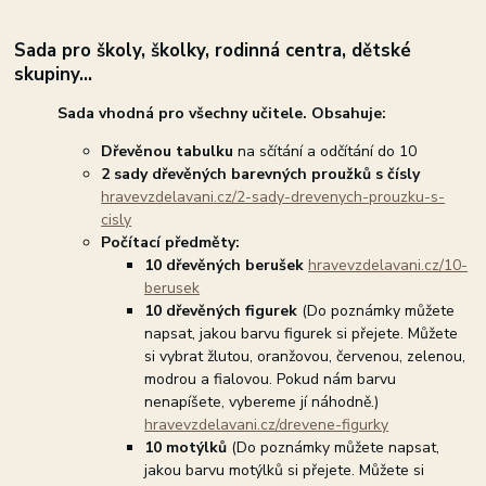
Sada pro školy, školky, rodinná centra, dětské
skupiny...
Sada vhodná pro všechny učitele. Obsahuje:
Dřevěnou tabulku
na sčítání a odčítání do 10
2 sady dřevěných barevných proužků s čísly
hravevzdelavani.cz/2-sady-drevenych-prouzku-s-
cisly
Počítací předměty:
10 dřevěných berušek
hravevzdelavani.cz/10-
berusek
10 dřevěných figurek
(Do poznámky můžete
napsat, jakou barvu figurek si přejete. Můžete
si vybrat žlutou, oranžovou, červenou, zelenou,
modrou a fialovou. Pokud nám barvu
nenapíšete, vybereme jí náhodně.)
hravevzdelavani.cz/drevene-figurky
10 motýlků
(Do poznámky můžete napsat,
jakou barvu motýlků si přejete. Můžete si