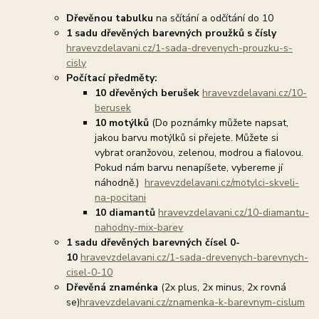
Dřevěnou tabulku
na sčítání a odčítání do 10
1 sadu dřevěných barevných proužků s čísly
hravevzdelavani.cz/1-sada-drevenych-prouzku-s-
cisly
Počítací předměty:
10 dřevěných berušek
hravevzdelavani.cz/10-
berusek
10 motýlků
(Do poznámky můžete napsat,
jakou barvu motýlků si přejete. Můžete si
vybrat oranžovou, zelenou, modrou a fialovou.
Pokud nám barvu nenapíšete, vybereme jí
náhodně.)
hravevzdelavani.cz/motylci-skveli-
na-pocitani
10 diamantů
hravevzdelavani.cz/10-diamantu-
nahodny-mix-barev
1 sadu dřevěných barevných čísel 0-
10
hravevzdelavani.cz/1-sada-drevenych-barevnych-
cisel-0-10
Dřevěná znaménka
(2x plus, 2x minus, 2x rovná
se)
hravevzdelavani.cz/znamenka-k-barevnym-cislum