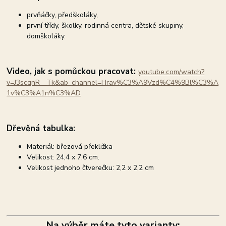
prvňáčky, předškoláky,
první třídy, školky, rodinná centra, dětské skupiny,
domškoláky.
Video, jak s pomůckou pracovat:
youtube.com/watch?
v=J3scqnR__Tk&ab_channel=Hrav%C3%A9Vzd%C4%9Bl%C3%A
1v%C3%A1n%C3%AD
Dřevěná tabulka:
Materiál: březová překližka
Velikost: 24,4 x 7,6 cm.
Velikost jednoho čtverečku: 2,2 x 2,2 cm
Na výběr máte tyto varianty: