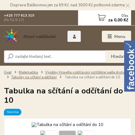
Doprava Balíkovnou jen za 69 Kč, nad 3000 Kč poštovné zdarma
0
ks
+420 777 613 310
za
0,00 Kč
(Po-Pá 9-17)
Menu
Hledat
Úvod
Matematika
Výrobky Hravého vzdělávání roztříděné podle druhu
Tabulky na sčítání a odčítání
Tabulka na sčítání a odčítání do 10
Tabulka na sčítání a odčítání do
10
Novinka