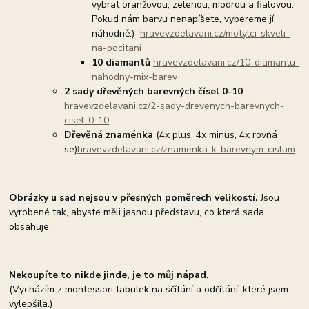
vybrat oranžovou, zelenou, modrou a fialovou.
Pokud nám barvu nenapíšete, vybereme jí
náhodně.)
hravevzdelavani.cz/motylci-skveli-
na-pocitani
10 diamantů
hravevzdelavani.cz/10-diamantu-
nahodny-mix-barev
2 sady dřevěných barevných čísel 0-10
hravevzdelavani.cz/2-sady-drevenych-barevnych-
cisel-0-10
Dřevěná znaménka
(4x plus, 4x minus, 4x rovná
se)
hravevzdelavani.cz/znamenka-k-barevnym-cislum
Obrázky u sad nejsou v přesných poměrech velikostí.
Jsou
vyrobené tak, abyste měli jasnou představu, co která sada
obsahuje.
Nekoupíte to nikde jinde, je to můj nápad.
(Vycházím z montessori tabulek na sčítání a odčítání, které jsem
vylepšila.)