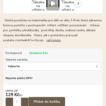
Skvělá pomůcka na matematiku pro děti ve věku 3-8 let, která zábavnou
formou pomůže s pochopením: sčítání, odčítání, porovnávání. Určena
pro: prvňáčky, předškoláky, první třídy, školky, rodinná centra, dětské
skupiny, domškoláky. Video, jak s pomůckou pracovat:
youtube.com/watch?v=J3scqn...
celý popis
Dostupnost
Skladem 8 ks
Vyberte variantu
Nejsme plátci DPH
cena od
129 Kč
/
ks
Přidat do košíku