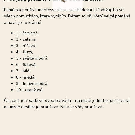
Pomůcka používá montessori barevné kódování. Dodržuji ho ve
všech pomůckách, které vyrábím. Dětem to při učení velmi pomáhá
a navíc je to krásné.
1 - červená,
2 - zelená,
3 - růžová,
4 - žlutá,
5 - světle modrá,
6 - fialová,
7 - bílá,
8 - hnědá,
9 - tmavě modrá,
10 - oranžová.
Číslice 1 je v sadě ve dvou barvách - na místě jednotek je červená,
na místě desítek je oranžová. Nula je vždy oranžová.