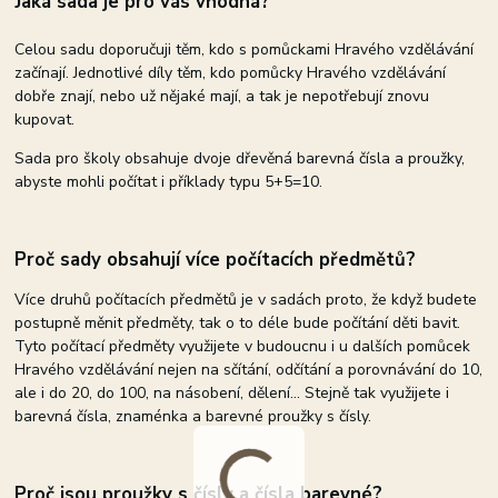
Jaká sada je pro vás vhodná?
Celou sadu doporučuji těm, kdo s pomůckami Hravého vzdělávání
začínají. Jednotlivé díly těm, kdo pomůcky Hravého vzdělávání
dobře znají, nebo už nějaké mají, a tak je nepotřebují znovu
kupovat.
Sada pro školy obsahuje dvoje dřevěná barevná čísla a proužky,
abyste mohli počítat i příklady typu 5+5=10.
Proč sady obsahují více počítacích předmětů?
Více druhů počítacích předmětů je v sadách proto, že když budete
postupně měnit předměty, tak o to déle bude počítání děti bavit.
Tyto počítací předměty využijete v budoucnu i u dalších pomůcek
Hravého vzdělávání nejen na sčítání, odčítání a porovnávání do 10,
ale i do 20, do 100, na násobení, dělení... Stejně tak využijete i
barevná čísla, znaménka a barevné proužky s čísly.
Proč jsou proužky s čísly a čísla barevné?