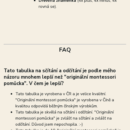
Dřevěná znaménka
(4x plus, 4x minus, 4x
rovná se).
FAQ
Tato tabulka na sčítání a odčítání je podle mého
názoru mnohem lepší než "originální montessori
pomůcka". V čem je lepší?
Tato tabulka je vyrobena v ČR a je velice kvalitní.
"Originální montessori pomůcka" je vyrobena v Číně a
kvalitou odpovídá běžným čínským výrobkům.
Tato tabulka je skvělá na sčítání i odčítání. "Originální
montessori pomůcka" je zvlášť na sčítání a zvlášť na
odčítání. Důvod jsem nepochopila. :-)