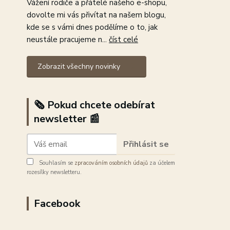
Vážení rodiče a přátelé našeho e-shopu,
dovolte mi vás přivítat na našem blogu,
kde se s vámi dnes podělíme o to, jak
neustále pracujeme n...
číst celé
Zobrazit všechny novinky
🗞️ Pokud chcete odebírat
newsletter 📰
Přihlásit se
Souhlasím se
zpracováním osobních údajů
za účelem
rozesílky newsletteru.
Facebook