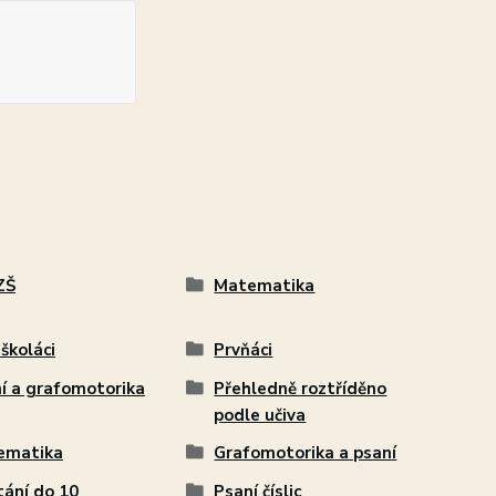
ZŠ
Matematika
školáci
Prvňáci
í a grafomotorika
Přehledně roztříděno
podle učiva
ematika
Grafomotorika a psaní
tání do 10
Psaní číslic