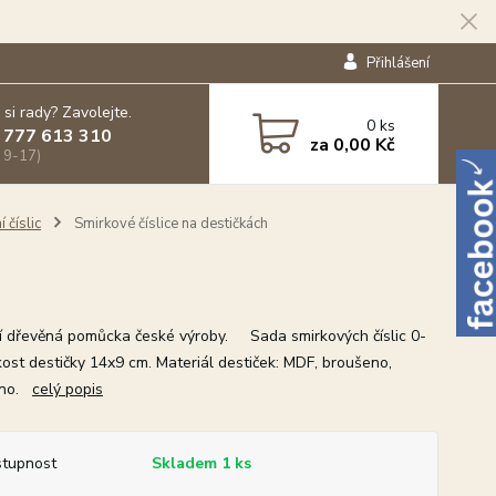
Přihlášení
 si rady? Zavolejte.
0
ks
 777 613 310
za
0,00 Kč
 9-17)
 číslic
Smirkové číslice na destičkách
ní dřevěná pomůcka české výroby. Sada smirkových číslic 0-
ikost destičky 14x9 cm. Materiál destiček: MDF, broušeno,
áno.
celý popis
tupnost
Skladem 1 ks