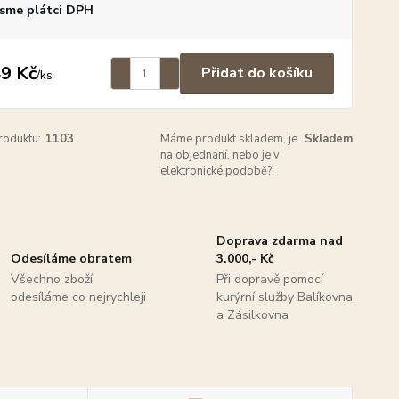
sme plátci DPH
9 Kč
Přidat do košíku
/
ks
roduktu:
1103
Máme produkt skladem, je
Skladem
na objednání, nebo je v
elektronické podobě?:
Doprava zdarma nad
Odesíláme obratem
3.000,- Kč
Všechno zboží
Při dopravě pomocí
odesíláme co nejrychleji
kurýrní služby Balíkovna
a Zásilkovna