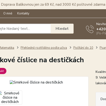
Doprava Balíkovnou jen za 69 Kč, nad 3000 Kč poštovné zdarma
O mně
Kontakty
Nevíte
Hledat
+420
(Po-Pá
atematika
Přehledně roztříděno podle učiva
Počítání do 10
Psaní
kové číslice na destičkách
ukt
Kvalit
9. Vel
lakov
Dos