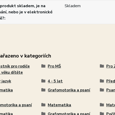
produkt skladem, je na
Skladem
ání, nebo je v elektronické
ě?
zařazeno v kategoriích
stník pro rodiče
Pro MŠ
Pro 
 věku dítěte
 jazyk
4 - 5 let
Před
matika
Grafomotorika a psaní
Psan
motorika a psaní
Matematika
Mat
matika
Grafomotorika a psaní
Počí