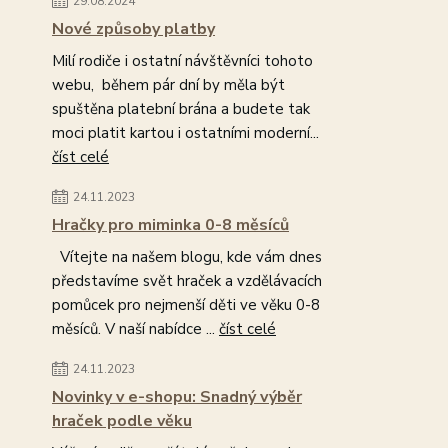
29.08.2024
Nové způsoby platby
Milí rodiče i ostatní návštěvníci tohoto
webu, během pár dní by měla být
spuštěna platební brána a budete tak
moci platit kartou i ostatními moderní...
číst celé
24.11.2023
Hračky pro miminka 0-8 měsíců
Vítejte na našem blogu, kde vám dnes
představíme svět hraček a vzdělávacích
pomůcek pro nejmenší děti ve věku 0-8
měsíců. V naší nabídce ...
číst celé
24.11.2023
Novinky v e-shopu: Snadný výběr
hraček podle věku