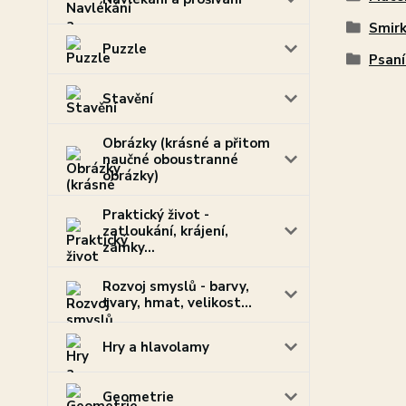
Smirk
Puzzle
Psaní 
Stavění
Obrázky (krásné a přitom
naučné oboustranné
obrázky)
Praktický život -
zatloukání, krájení,
zámky...
Rozvoj smyslů - barvy,
tvary, hmat, velikost...
Hry a hlavolamy
Geometrie