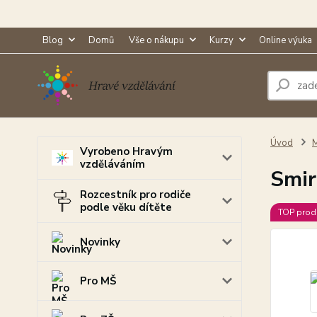
Blog
Domů
Vše o nákupu
Kurzy
Online výuka
Úvod
M
Vyrobeno Hravým
vzděláváním
Smir
Rozcestník pro rodiče
podle věku dítěte
TOP prod
Novinky
Pro MŠ