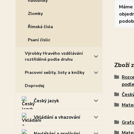
násobilky
Máme 
Zlomky
objedn
podob
Římská čísla
Psaní číslic
Výrobky Hravého vzdělávání
roztříděné podle druhu
Zboží 
Pracovní sešity, listy a knížky
Rozce
podle
Doprodej
Český
Český jazyk
Mate
Vkládání a vhazování
Grafo
Mate
Navlékání a prošívání