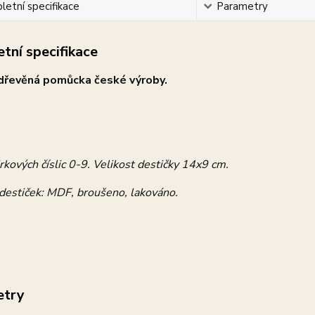
etní specifikace
Parametry
tní specifikace
 dřevěná pomůcka české výroby.
kových číslic 0-9. Velikost destičky 14x9 cm.
 destiček: MDF, broušeno, lakováno.
etry