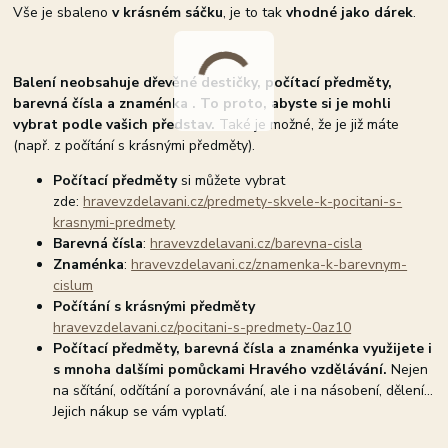
Vše je sbaleno
v krásném sáčku
, je to tak
vhodné jako dárek
.
Balení neobsahuje dřevěné destičky, počítací předměty,
barevná čísla a znaménka . To proto, abyste si je mohli
vybrat podle vašich představ.
Také je možné, že je již máte
(např. z počítání s krásnými předměty).
Počítací předměty
si můžete vybrat
zde:
hravevzdelavani.cz/predmety-skvele-k-pocitani-s-
krasnymi-predmety
Barevná čísla
:
hravevzdelavani.cz/barevna-cisla
Znaménka
:
hravevzdelavani.cz/znamenka-k-barevnym-
cislum
Počítání s krásnými předměty
hravevzdelavani.cz/pocitani-s-predmety-0az10
Počítací předměty, barevná čísla a znaménka využijete i
s mnoha dalšími pomůckami Hravého vzdělávání.
Nejen
na sčítání, odčítání a porovnávání, ale i na násobení, dělení...
Jejich nákup se vám vyplatí.