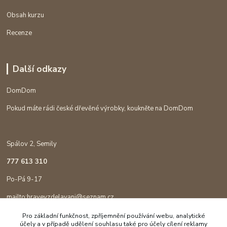
Obsah kurzu
Recenze
Další odkazy
DomDom
Pokud máte rádi české dřevěné výrobky, koukněte na DomDom
Spálov 2, Semily
777 613 310
Po-Pá 9-17
mailto:hravevzdelavani@seznam.cz
Pro základní funkčnost, zpříjemnění používání webu, analytické
účely a v případě udělení souhlasu také pro účely cílení reklamy