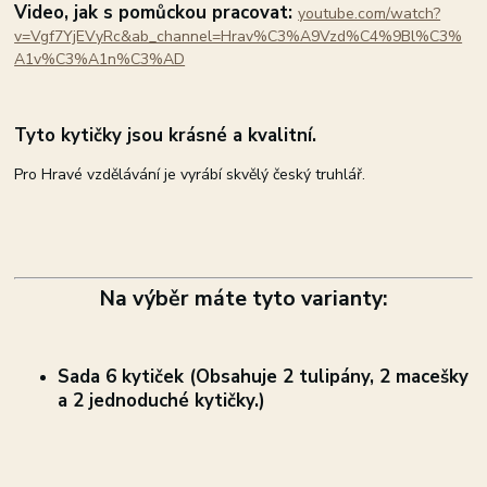
Video, jak s pomůckou pracovat:
youtube.com/watch?
v=Vgf7YjEVyRc&ab_channel=Hrav%C3%A9Vzd%C4%9Bl%C3%
A1v%C3%A1n%C3%AD
Tyto kytičky jsou krásné a kvalitní.
Pro Hravé vzdělávání je vyrábí skvělý český truhlář.
Na výběr máte tyto varianty:
Sada 6 kytiček (Obsahuje 2 tulipány, 2 macešky
a 2 jednoduché kytičky.)