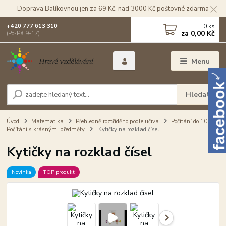
Doprava Balíkovnou jen za 69 Kč, nad 3000 Kč poštovné zdarma
0
ks
+420 777 613 310
za
0,00 Kč
(Po-Pá 9-17)
Menu
Hledat
Úvod
Matematika
Přehledně roztříděno podle učiva
Počítání do 10
Počítání s krásnými předměty
Kytičky na rozklad čísel
Kytičky na rozklad čísel
Novinka
TOP produkt