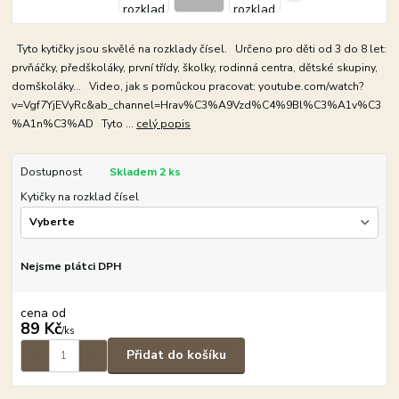
Tyto kytičky jsou skvělé na rozklady čísel. Určeno pro děti od 3 do 8 let:
prvňáčky, předškoláky, první třídy, školky, rodinná centra, dětské skupiny,
domškoláky... Video, jak s pomůckou pracovat: youtube.com/watch?
v=Vgf7YjEVyRc&ab_channel=Hrav%C3%A9Vzd%C4%9Bl%C3%A1v%C3
%A1n%C3%AD Tyto ...
celý popis
Dostupnost
Skladem 2 ks
Kytičky na rozklad čísel
Nejsme plátci DPH
cena od
89 Kč
/
ks
Přidat do košíku