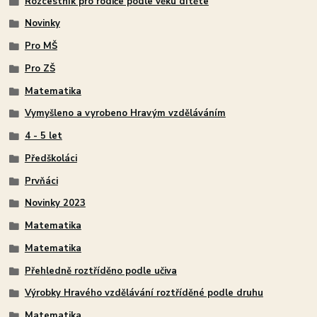
Rozcestník pro rodiče podle věku dítěte
Novinky
Pro MŠ
Pro ZŠ
Matematika
Vymyšleno a vyrobeno Hravým vzděláváním
4 - 5 let
Předškoláci
Prvňáci
Novinky 2023
Matematika
Matematika
Přehledně roztříděno podle učiva
Výrobky Hravého vzdělávání roztříděné podle druhu
Matematika